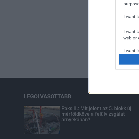
purpose
I want 
I want t
web or d
I want t
or app.
I want t
I want t
authenti
LEGOLVASOTTABB
Paks II.: Mit jelent az 5. blokk új
mérföldköve a felülvizsgálat
árnyékában?