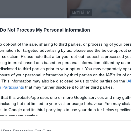
AKTUÁLIS
Novák Katalin
Harminc százalékkal csö
Do Not Process My Personal Information
ülészetek kialakítására
Magyarországon
to opt-out of the sale, sharing to third parties, or processing of your per
2018.02.16
formation for targeted advertising by us, please use the below opt-out s
r selection. Please note that after your opt-out request is processed y
eing interest-based ads based on personal information utilized by us or
disclosed to third parties prior to your opt-out. You may separately opt-
losure of your personal information by third parties on the IAB’s list of
. This information may also be disclosed by us to third parties on the
IA
Új lehetőségek nyílnak meg az Erzsébet-
Participants
that may further disclose it to other third parties.
programon belül
 that this website/app uses one or more Google services and may gath
2017.05.29
including but not limited to your visit or usage behaviour. You may click 
Három új lehetőség nyílik meg az Erzsébet-programon
 to Google and its third-party tags to use your data for below specifi
belül, vasárnaptól a nagyszülők és az unokák, az
ogle consent section.
egyszülős családok, valamint a két gyermeket nevelő
családok is jelentkezhetnek az Erzsébet-programra
l Data Processing Opt Outs