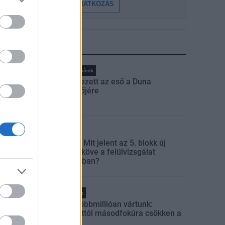
FELIRATKOZÁS
LEGFRISSEBB
Országos hírek
Megérkezett az eső a Duna
vízgyűjtőjére
Aktuális
Paks II.: Mit jelent az 5. blokk új
mérföldköve a felülvizsgálat
árnyékában?
Helyi hírek
Amire többmillióan vártunk:
szombattól másodfokúra csökken a
riasztás