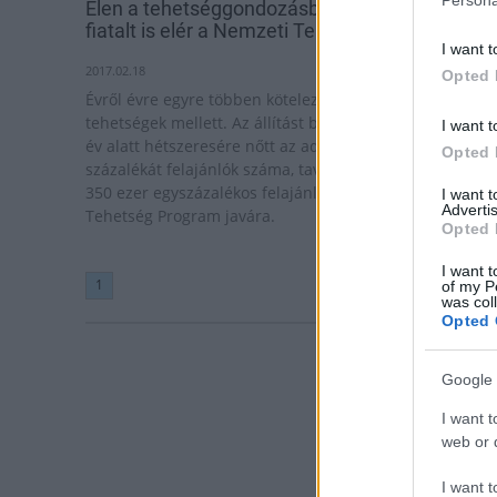
Élen a tehetséggondozásban: évente 350 ezer
fiatalt is elér a Nemzeti Tehetség Program
I want t
2017.02.18
Opted 
Évről évre egyre többen köteleződnek el a magyar
tehetségek mellett. Az állítást bizonyítja, hogy néhány
I want t
év alatt hétszeresére nőtt az adójuk második egy
Opted 
százalékát felajánlók száma, tavaly pedig már több min
350 ezer egyszázalékos felajánlás érkezett a Nemzeti
I want 
Advertis
Tehetség Program javára.
Opted 
I want t
1
of my P
was col
Opted 
Google 
I want t
web or d
I want t