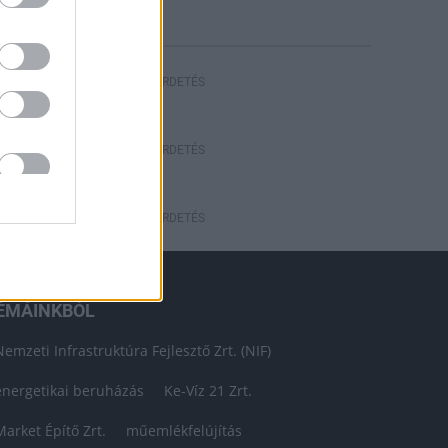
HIRDETÉS
HIRDETÉS
HIRDETÉS
ÉMÁINKBÓL
Nemzeti Infrastruktúra Fejlesztő Zrt. (NIF)
energetikai beruházás
Ke-Víz 21 Zrt.
Market Építő Zrt.
műemlékfelújítás