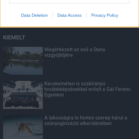
másodfokúra csökken a riasztás
Data Deletion
Data Access
Privacy Policy
KIEMELT
Megérkezett az eső a Duna
vízgyűjtőjére
Kecskeméten is szakirányú
továbbképzésekkel erősít a Gál Ferenc
Egyetem
A lakosságra is fontos szerep hárul a
szúnyoginvázió elkerülésében