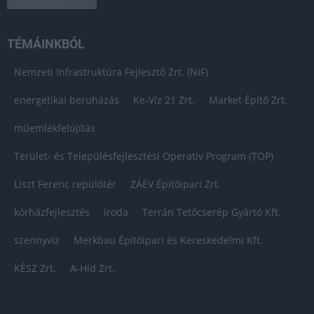
TÉMÁINKBÓL
Nemzeti Infrastruktúra Fejlesztő Zrt. (NIF)
energetikai beruházás
Ke-Víz 21 Zrt.
Market Építő Zrt.
műemlékfelújítás
Terület- és Településfejlesztési Operatív Program (TOP)
Liszt Ferenc repülőtér
ZÁÉV Építőipari Zrt.
kórházfejlesztés
iroda
Terrán Tetőcserép Gyártó Kft.
szennyvíz
Merkbau Építőipari és Kereskedelmi Kft.
KÉSZ Zrt.
A-Híd Zrt.