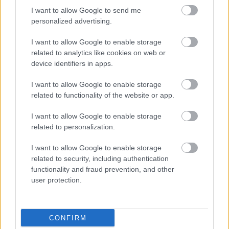
HIRDETÉS
I want to allow Google to send me
personalized advertising.
I want to allow Google to enable storage
HIRDETÉS
related to analytics like cookies on web or
device identifiers in apps.
I want to allow Google to enable storage
LEGOLVASOTTABB
related to functionality of the website or app.
Paks II.: Mit jelent az 5. blokk új
I want to allow Google to enable storage
mérföldköve a felülvizsgálat
related to personalization.
árnyékában?
I want to allow Google to enable storage
related to security, including authentication
Fontos a postaládákba költöző
functionality and fraud prevention, and other
széncinegék védelme
user protection.
CONFIRM
Amire többmillióan vártunk: szombattól