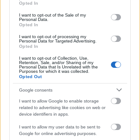
grant or deny consent to Google and its third-party tags to
Országos hírek
Opted In
use your data for below specified purposes in below Google
Megérkezett az eső a Duna vízgyűjtőjére
consent section.
I want to opt-out of the Sale of my
Personal Data.
Opted In
I want to opt-out of processing my
Personal Data for Targeted Advertising.
Aktuális
Opted In
Paks II.: Mit jelent az 5. blokk új
mérföldköve a felülvizsgálat
I want to opt-out of Collection, Use,
árnyékában?
Retention, Sale, and/or Sharing of my
Personal Data that Is Unrelated with the
Purposes for which it was collected.
Opted Out
Helyi hírek
Amire többmillióan vártunk: szombattól
Google consents
másodfokúra csökken a riasztás
I want to allow Google to enable storage
related to advertising like cookies on web or
device identifiers in apps.
HIRDETÉS
I want to allow my user data to be sent to
Google for online advertising purposes.