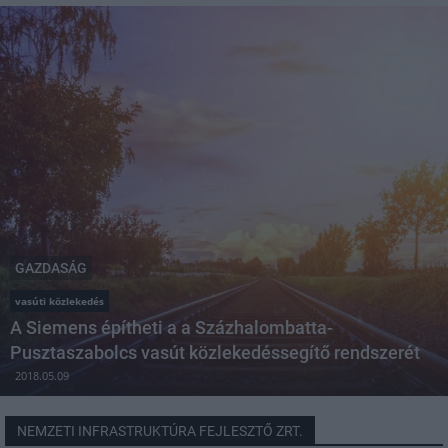
GAZDASÁG
vasúti közlekedés
A Siemens építheti a a Százhalombatta-
Pusztaszabolcs vasút közlekedéssegítő rendszerét
2018.05.09
NEMZETI INFRASTRUKTÚRA FEJLESZTŐ ZRT.