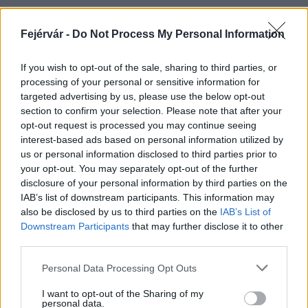
Fejérvár -
Do Not Process My Personal Information
HÍRLEVÉL
If you wish to opt-out of the sale, sharing to third parties, or
processing of your personal or sensitive information for
Név
targeted advertising by us, please use the below opt-out
section to confirm your selection. Please note that after your
opt-out request is processed you may continue seeing
E-mail cím
interest-based ads based on personal information utilized by
us or personal information disclosed to third parties prior to
your opt-out. You may separately opt-out of the further
Feliratkozom a hírlevélre és elfogadom az
adatvédelmi
disclosure of your personal information by third parties on the
szabályzatot!
IAB’s list of downstream participants. This information may
also be disclosed by us to third parties on the
IAB’s List of
FELIRATKOZÁS
Downstream Participants
that may further disclose it to other
third parties.
Please note that this website/app uses one or more Google
Personal Data Processing Opt Outs
services and may gather and store information including but
LEGFRISSEBB
not limited to your visit or usage behaviour. You may click to
I want to opt-out of the Sharing of my
personal data.