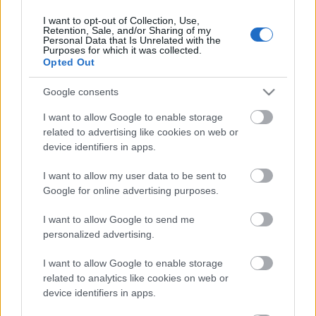
I want to opt-out of Collection, Use,
Retention, Sale, and/or Sharing of my
Personal Data that Is Unrelated with the
HIRDETÉS
Purposes for which it was collected.
Opted Out
Google consents
HIRDETÉS
I want to allow Google to enable storage
related to advertising like cookies on web or
device identifiers in apps.
LEGOLVASOTTABB
I want to allow my user data to be sent to
Paks II.: Mit jelent az 5. blokk új
Google for online advertising purposes.
mérföldköve a felülvizsgálat
árnyékában?
I want to allow Google to send me
personalized advertising.
I want to allow Google to enable storage
Fontos a postaládákba költöző
széncinegék védelme
related to analytics like cookies on web or
device identifiers in apps.