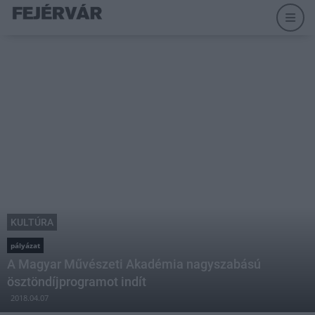
KULTÚRA
pályázat
A Magyar Művészeti Akadémia nagyszabású
ösztöndíjprogramot indít
2018.04.07