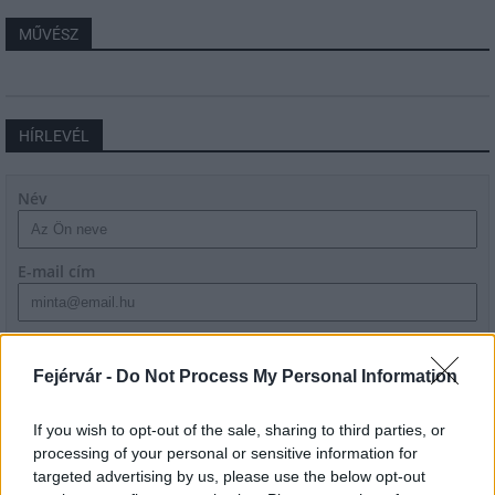
MŰVÉSZ
HÍRLEVÉL
Név
E-mail cím
Feliratkozom a hírlevélre és elfogadom az
adatvédelmi
szabályzatot!
Fejérvár -
Do Not Process My Personal Information
FELIRATKOZÁS
If you wish to opt-out of the sale, sharing to third parties, or
processing of your personal or sensitive information for
targeted advertising by us, please use the below opt-out