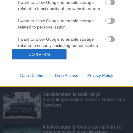
I want to allow Google to enable storage
related to functionality of the website or app.
Amire többmillióan vártunk: szombattól
másodfokúra csökken a riasztás
I want to allow Google to enable storage
related to personalization.
I want to allow Google to enable storage
related to security, including authentication
KIEMELT
functionality and fraud prevention, and other
CONFIRM
user protection.
Megérkezett az eső a Duna
vízgyűjtőjére
Data Deletion
Data Access
Privacy Policy
Kecskeméten is szakirányú
továbbképzésekkel erősít a Gál Ferenc
Egyetem
A lakosságra is fontos szerep hárul a
szúnyoginvázió elkerülésében