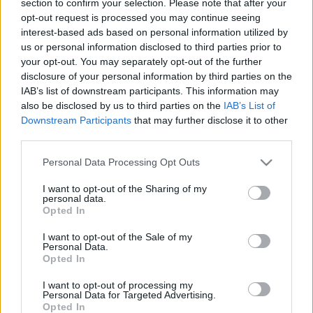
section to confirm your selection. Please note that after your
LEGFRISSEBB
opt-out request is processed you may continue seeing
interest-based ads based on personal information utilized by
Országos hírek
us or personal information disclosed to third parties prior to
Megérkezett az eső a Duna vízgyűjtőjére
your opt-out. You may separately opt-out of the further
disclosure of your personal information by third parties on the
IAB’s list of downstream participants. This information may
also be disclosed by us to third parties on the
IAB’s List of
Downstream Participants
that may further disclose it to other
Aktuális
third parties.
Paks II.: Mit jelent az 5. blokk új
mérföldköve a felülvizsgálat
Please note that this website/app uses one or more Google
Personal Data Processing Opt Outs
árnyékában?
services and may gather and store information including but
not limited to your visit or usage behaviour. You may click to
I want to opt-out of the Sharing of my
personal data.
grant or deny consent to Google and its third-party tags to
Opted In
Helyi hírek
use your data for below specified purposes in below Google
Amire többmillióan vártunk: szombattól
consent section.
I want to opt-out of the Sale of my
másodfokúra csökken a riasztás
Personal Data.
Opted In
I want to opt-out of processing my
Personal Data for Targeted Advertising.
Opted In
HIRDETÉS