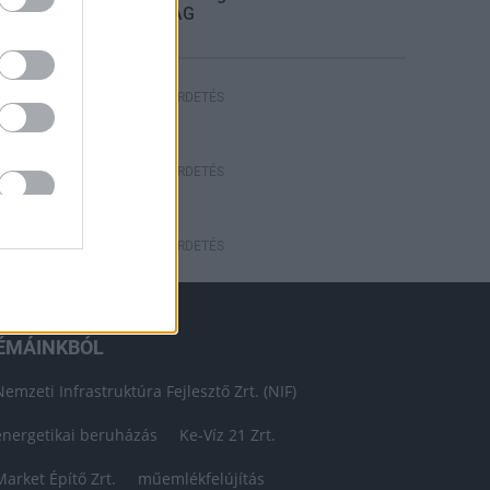
STRABAG
HIRDETÉS
HIRDETÉS
HIRDETÉS
ÉMÁINKBÓL
Nemzeti Infrastruktúra Fejlesztő Zrt. (NIF)
energetikai beruházás
Ke-Víz 21 Zrt.
Market Építő Zrt.
műemlékfelújítás