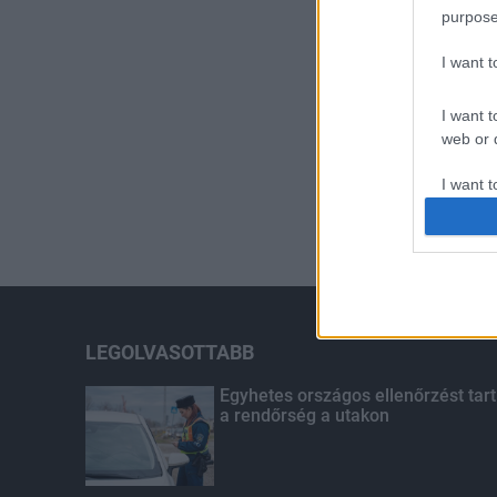
purpose
I want 
I want t
web or d
I want t
or app.
I want t
I want t
authenti
LEGOLVASOTTABB
Egyhetes országos ellenőrzést tart
a rendőrség a utakon