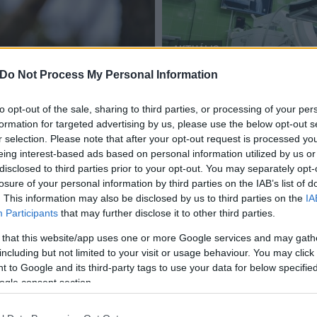
AKTUÁLIS
műtét
Do Not Process My Personal Information
ármegyében
Hat év alatt kevesebb, min
2018.03.01
to opt-out of the sale, sharing to third parties, or processing of your per
formation for targeted advertising by us, please use the below opt-out s
r selection. Please note that after your opt-out request is processed y
eing interest-based ads based on personal information utilized by us or
disclosed to third parties prior to your opt-out. You may separately opt-
losure of your personal information by third parties on the IAB’s list of
. This information may also be disclosed by us to third parties on the
IA
Participants
that may further disclose it to other third parties.
 that this website/app uses one or more Google services and may gath
including but not limited to your visit or usage behaviour. You may click 
 to Google and its third-party tags to use your data for below specifi
ogle consent section.