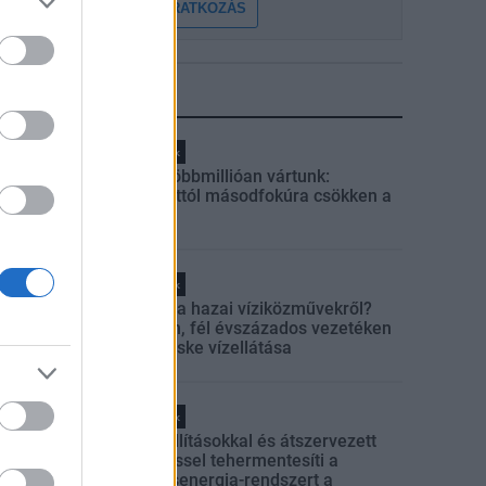
FELIRATKOZÁS
LEGFRISSEBB
Helyi hírek
Amire többmillióan vártunk:
szombattól másodfokúra csökken a
riasztás
Helyi hírek
Látlelet a hazai víziközművekről?
Egyetlen, fél évszázados vezetéken
múlt Bicske vízellátása
Helyi hírek
Gyárleállításokkal és átszervezett
termeléssel tehermentesíti a
villamosenergia-rendszert a