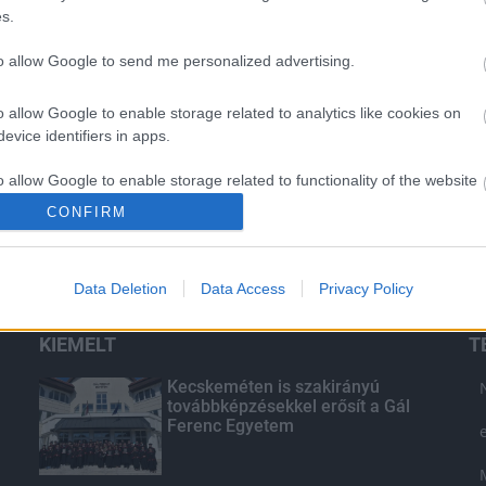
s.
to allow Google to send me personalized advertising.
o allow Google to enable storage related to analytics like cookies on
evice identifiers in apps.
o allow Google to enable storage related to functionality of the website
CONFIRM
o allow Google to enable storage related to personalization.
Data Deletion
Data Access
Privacy Policy
o allow Google to enable storage related to security, including
cation functionality and fraud prevention, and other user protection.
KIEMELT
T
Kecskeméten is szakirányú
továbbképzésekkel erősít a Gál
Ferenc Egyetem