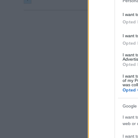
Persona
I want t
Opted 
I want t
Opted 
I want 
Advertis
Opted 
I want t
of my P
was col
Opted 
Google 
I want t
web or d
I want t