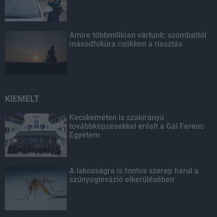
Amire többmillióan vártunk: szombattól
másodfokúra csökken a riasztás
KIEMELT
Kecskeméten is szakirányú
továbbképzésekkel erősít a Gál Ferenc
Egyetem
A lakosságra is fontos szerep hárul a
szúnyoginvázió elkerülésében