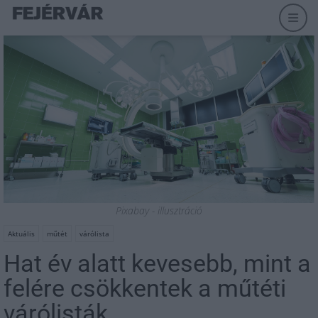
Pixabay - illusztráció
Aktuális
műtét
várólista
Hat év alatt kevesebb, mint a
felére csökkentek a műtéti
várólisták