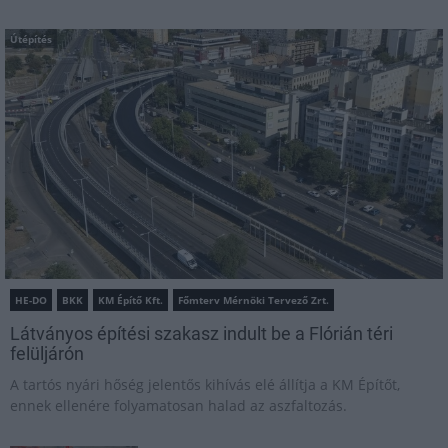
Útépítés
HE-DO
BKK
KM Építő Kft.
Főmterv Mérnöki Tervező Zrt.
Látványos építési szakasz indult be a Flórián téri
felüljárón
A tartós nyári hőség jelentős kihívás elé állítja a KM Építőt,
ennek ellenére folyamatosan halad az aszfaltozás.