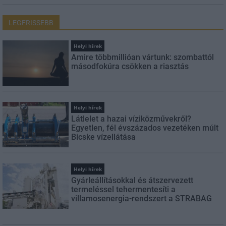
LEGFRISSEBB
Helyi hírek
Amire többmillióan vártunk: szombattól
másodfokúra csökken a riasztás
Helyi hírek
Látlelet a hazai víziközművekről?
Egyetlen, fél évszázados vezetéken múlt
Bicske vízellátása
Helyi hírek
Gyárleállításokkal és átszervezett
termeléssel tehermentesíti a
villamosenergia-rendszert a STRABAG