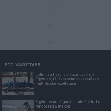
HIRDETÉS
HIRDETÉS
HIRDETÉS
LEGOLVASOTTABB
Látlelet a hazai víziközművekről?
Egyetlen, fél évszázados vezetéken
múlt Bicske vízellátása
Egyhetes országos ellenőrzést tart a
rendőrség a utakon