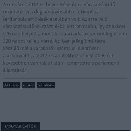
A rendszer 2012-es bevezetése óta a várakozási idő
tekintetében a leglátványosabb csökkenés a
térdprotézisműtétek esetében volt. Az erre való
várakozási idő 65 százalékkal lett kevesebb, így az akkori
906 nap helyett a most februári adatok szerint legfeljebb
320 napot kellett várni. Az ilyen jellegű műtétre
készülőknél a várakozók száma is jelentősen
alacsonyabb, a 2012-es adatokhoz képest 4000-rel
kevesebben vannak a listán - ismertette a parlamenti
államtitkár.
Aktuális
műtét
várólista
MAGYAR ÉPÍTŐK