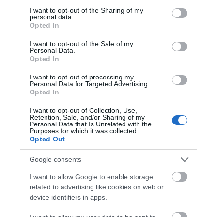
not limited to your visit or usage behaviour. You may click to
I want to opt-out of the Sharing of my
personal data.
grant or deny consent to Google and its third-party tags to
AJÁNLJUK MÉG
Opted In
use your data for below specified purposes in below Google
consent section.
I want to opt-out of the Sale of my
Aktuális
Personal Data.
Opted In
I want to opt-out of processing my
Personal Data for Targeted Advertising.
Opted In
I want to opt-out of Collection, Use,
Retention, Sale, and/or Sharing of my
Personal Data that Is Unrelated with the
Nagy igazolás - Sokszoros bajnok érkezik a
Purposes for which it was collected.
Opted Out
Fehérvárhoz
Google consents
I want to allow Google to enable storage
related to advertising like cookies on web or
device identifiers in apps.
Aktuális
I want to allow my user data to be sent to