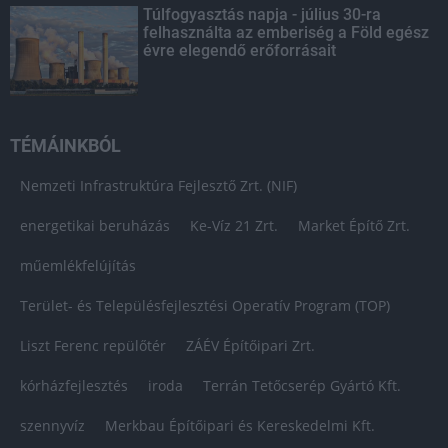
Túlfogyasztás napja - július 30-ra
felhasználta az emberiség a Föld egész
évre elegendő erőforrásait
TÉMÁINKBÓL
Nemzeti Infrastruktúra Fejlesztő Zrt. (NIF)
energetikai beruházás
Ke-Víz 21 Zrt.
Market Építő Zrt.
műemlékfelújítás
Terület- és Településfejlesztési Operatív Program (TOP)
Liszt Ferenc repülőtér
ZÁÉV Építőipari Zrt.
kórházfejlesztés
iroda
Terrán Tetőcserép Gyártó Kft.
szennyvíz
Merkbau Építőipari és Kereskedelmi Kft.