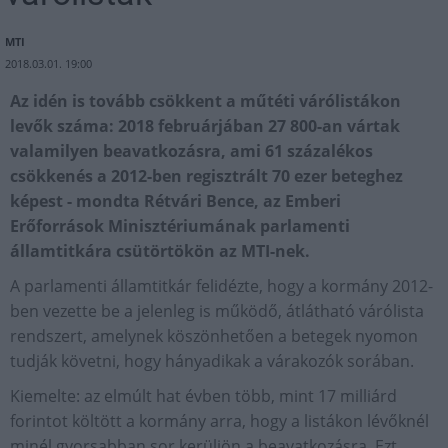
MTI
2018.03.01. 19:00
Az idén is tovább csökkent a műtéti várólistákon
levők száma: 2018 februárjában 27 800-an vártak
valamilyen beavatkozásra, ami 61 százalékos
csökkenés a 2012-ben regisztrált 70 ezer beteghez
képest - mondta Rétvári Bence, az Emberi
Erőforrások Minisztériumának parlamenti
államtitkára csütörtökön az MTI-nek.
A parlamenti államtitkár felidézte, hogy a kormány 2012-
ben vezette be a jelenleg is működő, átlátható várólista
rendszert, amelynek köszönhetően a betegek nyomon
tudják követni, hogy hányadikak a várakozók sorában.
Kiemelte: az elmúlt hat évben több, mint 17 milliárd
forintot költött a kormány arra, hogy a listákon lévőknél
minél gyorsabban sor kerüljön a beavatkozásra. Ezt