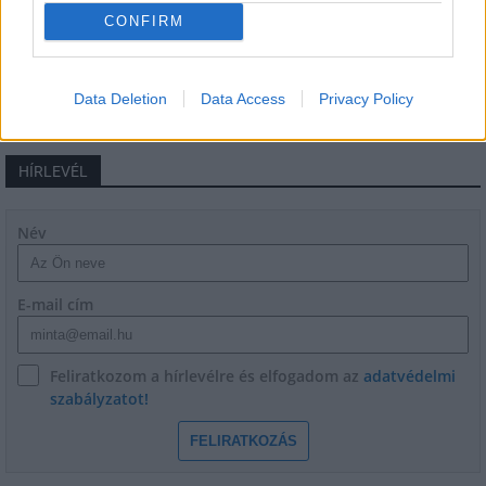
CONFIRM
Data Deletion
Data Access
Privacy Policy
HÍRLEVÉL
Név
E-mail cím
Feliratkozom a hírlevélre és elfogadom az
adatvédelmi
szabályzatot!
FELIRATKOZÁS