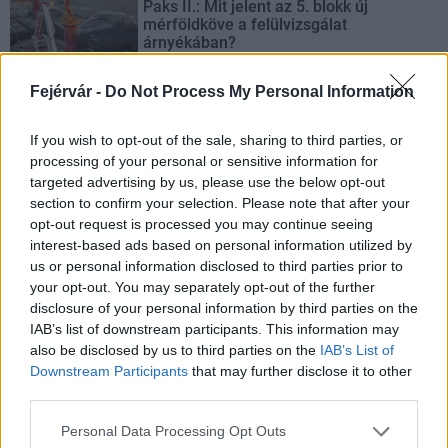
Paks II.: Mit jelent az 5. blokk új
mérföldköve a felülvizsgálat
árnyékában?
Fejérvár -
Do Not Process My Personal Information
Elkészült a Liszt Ferenc repülőtér
közelében lévő logisztikai bázis út- és
If you wish to opt-out of the sale, sharing to third parties, or
közműhálózatának fejlesztése
processing of your personal or sensitive information for
targeted advertising by us, please use the below opt-out
section to confirm your selection. Please note that after your
opt-out request is processed you may continue seeing
Látlelet a hazai víziközművekről?
Egyetlen, fél évszázados vezetéken
interest-based ads based on personal information utilized by
múlt Bicske vízellátása
us or personal information disclosed to third parties prior to
your opt-out. You may separately opt-out of the further
disclosure of your personal information by third parties on the
IAB’s list of downstream participants. This information may
Épített öröksége megújításával is készül
also be disclosed by us to third parties on the
IAB’s List of
Mohács a csata ötszázadik
Downstream Participants
that may further disclose it to other
évfordulójára
third parties.
Please note that this website/app uses one or more Google
Personal Data Processing Opt Outs
services and may gather and store information including but