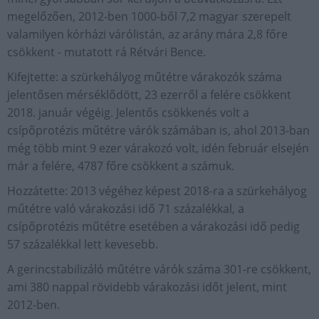
megelőzően, 2012-ben 1000-ből 7,2 magyar szerepelt
valamilyen kórházi várólistán, az arány mára 2,8 főre
csökkent - mutatott rá Rétvári Bence.
Kifejtette: a szürkehályog műtétre várakozók száma
jelentősen mérséklődött, 23 ezerről a felére csökkent
2018. január végéig. Jelentős csökkenés volt a
csípőprotézis műtétre várók számában is, ahol 2013-ban
még több mint 9 ezer várakozó volt, idén február elsején
már a felére, 4787 főre csökkent a számuk.
Hozzátette: 2013 végéhez képest 2018-ra a szürkehályog
műtétre való várakozási idő 71 százalékkal, a
csípőprotézis műtétre esetében a várakozási idő pedig
57 százalékkal lett kevesebb.
A gerincstabilizáló műtétre várók száma 301-re csökkent,
ami 380 nappal rövidebb várakozási időt jelent, mint
2012-ben.