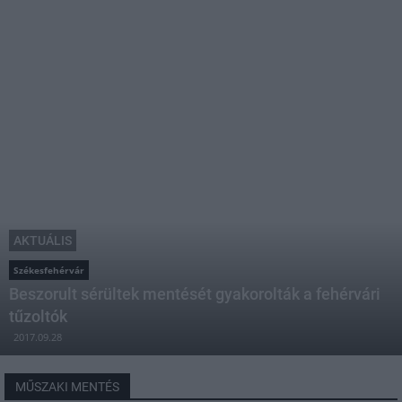
AKTUÁLIS
Székesfehérvár
Beszorult sérültek mentését gyakorolták a fehérvári
tűzoltók
2017.09.28
MŰSZAKI MENTÉS