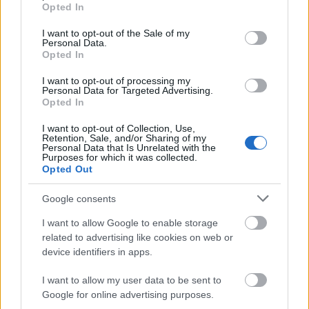
grant or deny consent to Google and its third-party tags to
Helyi hírek
Opted In
use your data for below specified purposes in below Google
Gyárleállításokkal és átszervezett
consent section.
termeléssel tehermentesíti a
I want to opt-out of the Sale of my
Personal Data.
villamosenergia-rendszert a STRABAG
Opted In
I want to opt-out of processing my
Personal Data for Targeted Advertising.
Országos hírek
Opted In
Szakirányú továbbképzésekkel segíti
idén is a társadalmi kihívások leküzdését
I want to opt-out of Collection, Use,
a Gál Ferenc Egyetem
Retention, Sale, and/or Sharing of my
Personal Data that Is Unrelated with the
Purposes for which it was collected.
Opted Out
Országos hírek
A lakosságra is fontos szerep hárul a
Google consents
szúnyoginvázió elkerülésében
I want to allow Google to enable storage
related to advertising like cookies on web or
device identifiers in apps.
HIRDETÉS
I want to allow my user data to be sent to
Google for online advertising purposes.