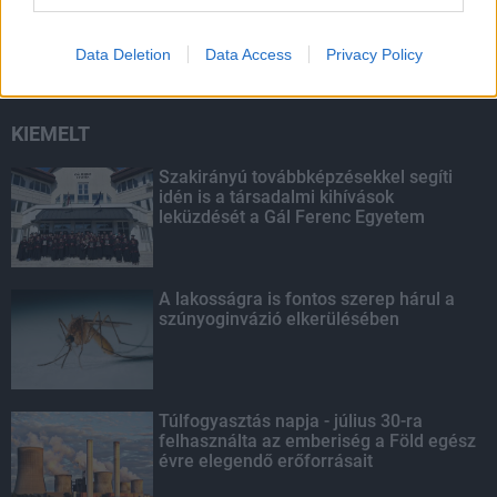
rendőrség a utakon
Data Deletion
Data Access
Privacy Policy
KIEMELT
Szakirányú továbbképzésekkel segíti
idén is a társadalmi kihívások
leküzdését a Gál Ferenc Egyetem
A lakosságra is fontos szerep hárul a
szúnyoginvázió elkerülésében
Túlfogyasztás napja - július 30-ra
felhasználta az emberiség a Föld egész
évre elegendő erőforrásait