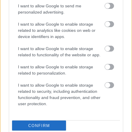
HIRDETÉS
I want to allow Google to send me
personalized advertising.
I want to allow Google to enable storage
HIRDETÉS
related to analytics like cookies on web or
device identifiers in apps.
I want to allow Google to enable storage
LEGOLVASOTTABB
related to functionality of the website or app.
Szakirányú továbbképzésekkel segíti
I want to allow Google to enable storage
idén is a társadalmi kihívások
related to personalization.
leküzdését a Gál Ferenc Egyetem
I want to allow Google to enable storage
related to security, including authentication
Túlfogyasztás napja - július 30-ra
functionality and fraud prevention, and other
felhasználta az emberiség a Föld egész
user protection.
évre elegendő erőforrásait
CONFIRM
Egyhetes országos ellenőrzést tart a