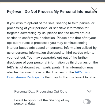
Fejérvár -
Do Not Process My Personal Information
HÍRLEVÉL
If you wish to opt-out of the sale, sharing to third parties, or
processing of your personal or sensitive information for
Név
targeted advertising by us, please use the below opt-out
section to confirm your selection. Please note that after your
opt-out request is processed you may continue seeing
E-mail cím
interest-based ads based on personal information utilized by
us or personal information disclosed to third parties prior to
your opt-out. You may separately opt-out of the further
Feliratkozom a hírlevélre és elfogadom az
adatvédelmi
disclosure of your personal information by third parties on the
szabályzatot!
IAB’s list of downstream participants. This information may
also be disclosed by us to third parties on the
IAB’s List of
FELIRATKOZÁS
Downstream Participants
that may further disclose it to other
third parties.
Please note that this website/app uses one or more Google
Personal Data Processing Opt Outs
services and may gather and store information including but
LEGFRISSEBB
not limited to your visit or usage behaviour. You may click to
I want to opt-out of the Sharing of my
personal data.