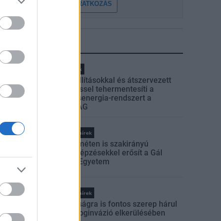
FELIRATKOZÁS
LEGFRISSEBB
Helyi hírek
Gyárleállításokkal és átszervezett
termeléssel tehermentesíti a
villamosenergia-rendszert a
STRABAG
Országos hírek
Kecskeméten is szakirányú
továbbképzésekkel erősít a Gál
Ferenc Egyetem
Országos hírek
A lakosságra is fontos szerep hárul
a szúnyoginvázió elkerülésében