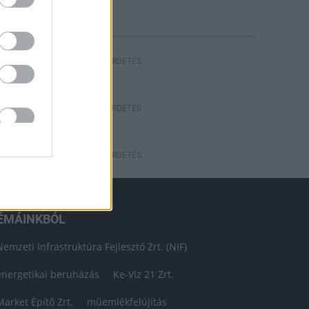
HIRDETÉS
HIRDETÉS
HIRDETÉS
ÉMÁINKBÓL
Nemzeti Infrastruktúra Fejlesztő Zrt. (NIF)
energetikai beruházás
Ke-Víz 21 Zrt.
Market Építő Zrt.
műemlékfelújítás