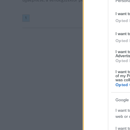
Persona
I want t
1
Opted 
I want t
Opted 
I want 
Advertis
Opted 
I want t
of my P
was col
Opted 
Google 
I want t
web or d
I want t