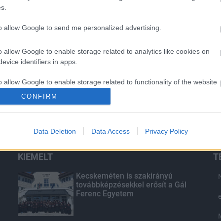
s.
to allow Google to send me personalized advertising.
o allow Google to enable storage related to analytics like cookies on
evice identifiers in apps.
o allow Google to enable storage related to functionality of the website
CONFIRM
o allow Google to enable storage related to personalization.
Data Deletion
Data Access
Privacy Policy
o allow Google to enable storage related to security, including
cation functionality and fraud prevention, and other user protection.
KIEMELT
T
Kecskeméten is szakirányú
továbbképzésekkel erősít a Gál
Ferenc Egyetem