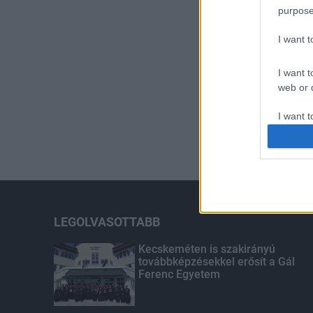
purpose
I want 
I want t
web or d
I want t
or app.
I want t
I want t
authenti
LEGOLVASOTTABB
Kecskeméten is szakirányú
továbbképzésekkel erősít a Gál
Ferenc Egyetem