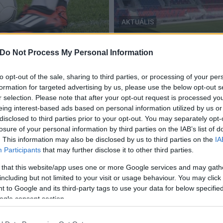
AKTUÁLIS
Székesfehérvár
Megkezdődött a székesfeh
Do Not Process My Personal Information
engedélyeztetési eljárása
2018.10.03
to opt-out of the sale, sharing to third parties, or processing of your per
formation for targeted advertising by us, please use the below opt-out s
r selection. Please note that after your opt-out request is processed y
eing interest-based ads based on personal information utilized by us or
disclosed to third parties prior to your opt-out. You may separately opt-
losure of your personal information by third parties on the IAB’s list of
Jó ütemben halad a Sóstói Stadion építése
. This information may also be disclosed by us to third parties on the
IA
Participants
that may further disclose it to other third parties.
2018.02.24
 that this website/app uses one or more Google services and may gath
21 méter magas, mintegy 10.000 négyzetméter az
including but not limited to your visit or usage behaviour. You may click 
z
alapterülete és az UEFA, valamint az MLSZ legmagasabb
 to Google and its third-party tags to use your data for below specifi
követelményeit is teljesíteni fogja az épülő Sóstói
ogle consent section.
Stadion.