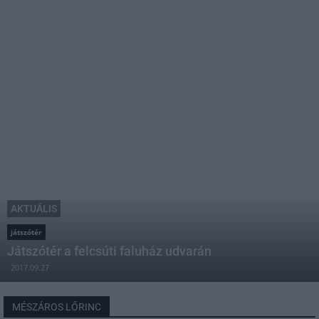
AKTUÁLIS
játszótér
Játszótér a felcsúti faluház udvarán
2017.09.27
MÉSZÁROS LŐRINC