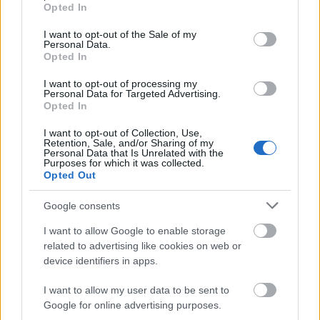
grant or deny consent to Google and its third-party tags to
Aktuális
Opted In
use your data for below specified purposes in below Google
Paks II.: Mit jelent az 5. blokk új
consent section.
mérföldköve a felülvizsgálat
I want to opt-out of the Sale of my
Personal Data.
árnyékában?
Opted In
I want to opt-out of processing my
Personal Data for Targeted Advertising.
Helyi hírek
Opted In
Amire többmillióan vártunk: szombattól
másodfokúra csökken a riasztás
I want to opt-out of Collection, Use,
Retention, Sale, and/or Sharing of my
Personal Data that Is Unrelated with the
Purposes for which it was collected.
Opted Out
Helyi hírek
Látlelet a hazai víziközművekről?
Google consents
Egyetlen, fél évszázados vezetéken múlt
Bicske vízellátása
I want to allow Google to enable storage
related to advertising like cookies on web or
device identifiers in apps.
HIRDETÉS
I want to allow my user data to be sent to
Google for online advertising purposes.