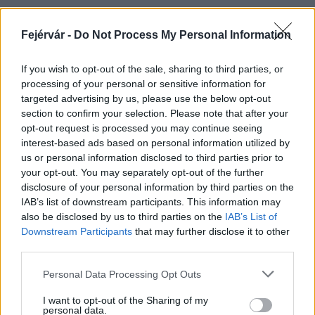
Fejérvár -
Do Not Process My Personal Information
HÍRLEVÉL
If you wish to opt-out of the sale, sharing to third parties, or
processing of your personal or sensitive information for
Név
targeted advertising by us, please use the below opt-out
section to confirm your selection. Please note that after your
opt-out request is processed you may continue seeing
E-mail cím
interest-based ads based on personal information utilized by
us or personal information disclosed to third parties prior to
your opt-out. You may separately opt-out of the further
Feliratkozom a hírlevélre és elfogadom az
adatvédelmi
disclosure of your personal information by third parties on the
szabályzatot!
IAB’s list of downstream participants. This information may
also be disclosed by us to third parties on the
IAB’s List of
FELIRATKOZÁS
Downstream Participants
that may further disclose it to other
third parties.
Please note that this website/app uses one or more Google
Personal Data Processing Opt Outs
services and may gather and store information including but
LEGFRISSEBB
not limited to your visit or usage behaviour. You may click to
I want to opt-out of the Sharing of my
personal data.