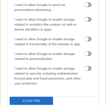
HIRDETÉS
I want to allow Google to send me
personalized advertising.
I want to allow Google to enable storage
HIRDETÉS
related to analytics like cookies on web or
device identifiers in apps.
I want to allow Google to enable storage
LEGOLVASOTTABB
related to functionality of the website or app.
Fontos a postaládákba költöző
I want to allow Google to enable storage
széncinegék védelme
related to personalization.
I want to allow Google to enable storage
related to security, including authentication
Paks II.: Mit jelent az 5. blokk új
functionality and fraud prevention, and other
mérföldköve a felülvizsgálat
user protection.
árnyékában?
CONFIRM
Amire többmillióan vártunk: szombattól