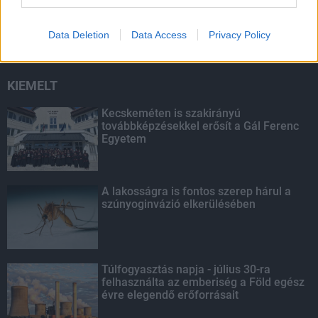
másodfokúra csökken a riasztás
Data Deletion
Data Access
Privacy Policy
KIEMELT
Kecskeméten is szakirányú
továbbképzésekkel erősít a Gál Ferenc
Egyetem
A lakosságra is fontos szerep hárul a
szúnyoginvázió elkerülésében
Túlfogyasztás napja - július 30-ra
felhasználta az emberiség a Föld egész
évre elegendő erőforrásait