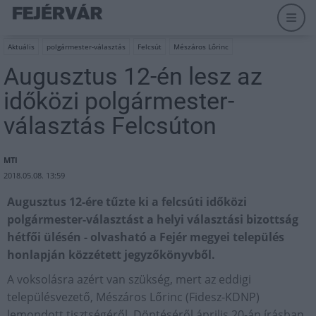
Aktuális
polgármester-választás
Felcsút
Mészáros Lőrinc
Augusztus 12-én lesz az
időközi polgármester-
választás Felcsúton
MTI
2018.05.08. 13:59
Augusztus 12-ére tűzte ki a felcsúti időközi
polgármester-választást a helyi választási bizottság
hétfői ülésén - olvasható a Fejér megyei település
honlapján közzétett jegyzőkönyvből.
A voksolásra azért van szükség, mert az eddigi
településvezető, Mészáros Lőrinc (Fidesz-KDNP)
lemondott tisztségéről. Döntéséről április 20-án írásban