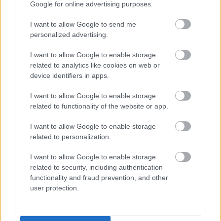
Google for online advertising purposes.
I want to allow Google to send me
personalized advertising.
I want to allow Google to enable storage
related to analytics like cookies on web or
HÍRLEVÉL
device identifiers in apps.
Név
I want to allow Google to enable storage
related to functionality of the website or app.
E-mail cím
I want to allow Google to enable storage
related to personalization.
I want to allow Google to enable storage
Feliratkozom a hírlevélre és elfogadom az
adatvédelmi
related to security, including authentication
szabályzatot!
functionality and fraud prevention, and other
user protection.
FELIRATKOZÁS