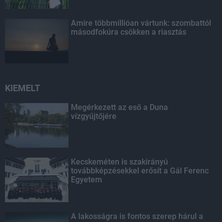
Amire többmillióan vártunk: szombattól
másodfokúra csökken a riasztás
KIEMELT
Megérkezett az eső a Duna
vízgyűjtőjére
Kecskeméten is szakirányú
továbbképzésekkel erősít a Gál Ferenc
Egyetem
A lakosságra is fontos szerep hárul a