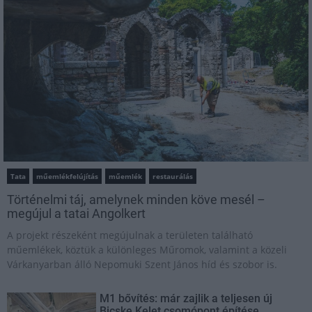
Tata
műemlékfelújítás
műemlék
restaurálás
Történelmi táj, amelynek minden köve mesél –
megújul a tatai Angolkert
A projekt részeként megújulnak a területen található
műemlékek, köztük a különleges Műromok, valamint a közeli
Várkanyarban álló Nepomuki Szent János híd és szobor is.
M1 bővítés: már zajlik a teljesen új
Bicske Kelet csomópont építése