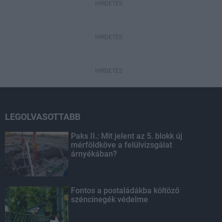
HIRDETÉS
HIRDETÉS
HIRDETÉS
LEGOLVASOTTABB
Paks II.: Mit jelent az 5. blokk új
mérföldköve a felülvizsgálat
árnyékában?
Fontos a postaládákba költöző
széncinegék védelme