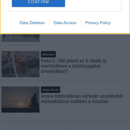
CONFIRM
LEGFRISSEBB
Országos hírek
Data Deletion
Data Access
Privacy Policy
Megérkezett az eső a Duna vízgyűjtőjére
Aktuális
Paks II.: Mit jelent az 5. blokk új
mérföldköve a felülvizsgálat
árnyékában?
Helyi hírek
Amire többmillióan vártunk: szombattól
másodfokúra csökken a riasztás