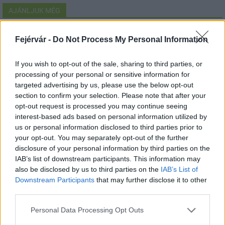
AJÁNLJUK MÉG
Aktuális
Fejérvár -
Do Not Process My Personal Information
If you wish to opt-out of the sale, sharing to third parties, or
processing of your personal or sensitive information for
targeted advertising by us, please use the below opt-out
section to confirm your selection. Please note that after your
opt-out request is processed you may continue seeing
interest-based ads based on personal information utilized by
Paks II.: Mit jelent az 5. blokk új mérföldköve a
us or personal information disclosed to third parties prior to
felülvizsgálat árnyékában?
your opt-out. You may separately opt-out of the further
disclosure of your personal information by third parties on the
IAB’s list of downstream participants. This information may
also be disclosed by us to third parties on the
IAB’s List of
Downstream Participants
that may further disclose it to other
third parties.
Aktuális
Please note that this website/app uses one or more Google
Personal Data Processing Opt Outs
services and may gather and store information including but