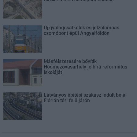
Új gyalogosátkelők és jelzőlámpás
csomópont épül Angyalföldön
Másfélszeresére bővítik
Hódmezővásárhely jó hírű református
iskoláját
Látványos építési szakasz indult be a
Flórián téri felüljárón