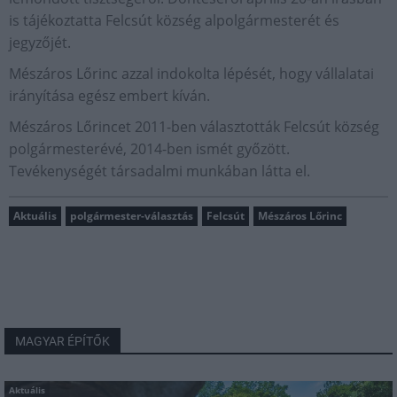
is tájékoztatta Felcsút község alpolgármesterét és
jegyzőjét.
Mészáros Lőrinc azzal indokolta lépését, hogy vállalatai
irányítása egész embert kíván.
Mészáros Lőrincet 2011-ben választották Felcsút község
polgármesterévé, 2014-ben ismét győzött.
Tevékenységét társadalmi munkában látta el.
Aktuális
polgármester-választás
Felcsút
Mészáros Lőrinc
MAGYAR ÉPÍTŐK
Aktuális