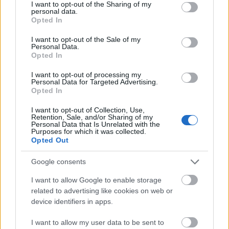
not limited to your visit or usage behaviour. You may click to
I want to opt-out of the Sharing of my
personal data.
grant or deny consent to Google and its third-party tags to
Opted In
use your data for below specified purposes in below Google
consent section.
I want to opt-out of the Sale of my
Personal Data.
Nagy igazolás - Sokszoros bajnok érkezik a
Opted In
Fehérvárhoz
I want to opt-out of processing my
Personal Data for Targeted Advertising.
Opted In
I want to opt-out of Collection, Use,
Retention, Sale, and/or Sharing of my
Aktuális
Personal Data that Is Unrelated with the
Purposes for which it was collected.
Opted Out
Google consents
I want to allow Google to enable storage
related to advertising like cookies on web or
device identifiers in apps.
Miért kulcsfontosságú a korszerű légtechnika az
egészségügyi intézményekben?
I want to allow my user data to be sent to