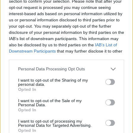
section to confirm your selection. Please note that after your
LEGFRISSEBB
opt-out request is processed you may continue seeing
interest-based ads based on personal information utilized by
Helyi hírek
us or personal information disclosed to third parties prior to
Amire többmillióan vártunk: szombattól
your opt-out. You may separately opt-out of the further
másodfokúra csökken a riasztás
disclosure of your personal information by third parties on the
IAB’s list of downstream participants. This information may
also be disclosed by us to third parties on the
IAB’s List of
Downstream Participants
that may further disclose it to other
Helyi hírek
third parties.
Látlelet a hazai víziközművekről?
Egyetlen, fél évszázados vezetéken múlt
Please note that this website/app uses one or more Google
Personal Data Processing Opt Outs
Bicske vízellátása
services and may gather and store information including but
not limited to your visit or usage behaviour. You may click to
I want to opt-out of the Sharing of my
personal data.
grant or deny consent to Google and its third-party tags to
Opted In
Helyi hírek
use your data for below specified purposes in below Google
Gyárleállításokkal és átszervezett
consent section.
I want to opt-out of the Sale of my
termeléssel tehermentesíti a
Personal Data.
villamosenergia-rendszert a STRABAG
Opted In
I want to opt-out of processing my
Personal Data for Targeted Advertising.
Opted In
HIRDETÉS