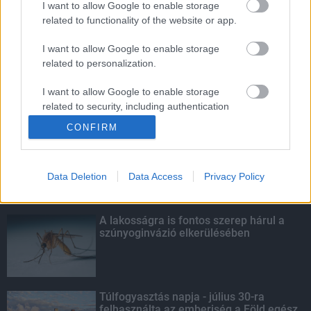
I want to allow Google to enable storage
related to functionality of the website or app.
Amire többmillióan vártunk: szombattól
másodfokúra csökken a riasztás
I want to allow Google to enable storage
related to personalization.
I want to allow Google to enable storage
related to security, including authentication
KIEMELT
functionality and fraud prevention, and other
CONFIRM
user protection.
Kecskeméten is szakirányú
továbbképzésekkel erősít a Gál Ferenc
Egyetem
Data Deletion
Data Access
Privacy Policy
A lakosságra is fontos szerep hárul a
szúnyoginvázió elkerülésében
Túlfogyasztás napja - július 30-ra
felhasználta az emberiség a Föld egész