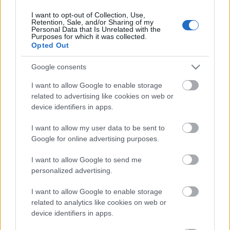
I want to opt-out of Collection, Use,
Retention, Sale, and/or Sharing of my
Personal Data that Is Unrelated with the
HIRDETÉS
Purposes for which it was collected.
Opted Out
Google consents
HIRDETÉS
I want to allow Google to enable storage
related to advertising like cookies on web or
device identifiers in apps.
LEGOLVASOTTABB
I want to allow my user data to be sent to
Látlelet a hazai víziközművekről?
Google for online advertising purposes.
Egyetlen, fél évszázados vezetéken
múlt Bicske vízellátása
I want to allow Google to send me
personalized advertising.
I want to allow Google to enable storage
Egyhetes országos ellenőrzést tart a
rendőrség a utakon
related to analytics like cookies on web or
device identifiers in apps.