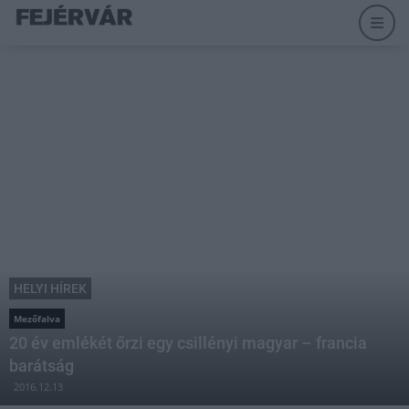
HELYI HÍREK
Mezőfalva
20 év emlékét őrzi egy csillényi magyar – francia
barátság
2016.12.13