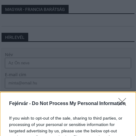
MAGYAR - FRANCIA BARÁTSÁG
HÍRLEVÉL
Név
E-mail cím
Feliratkozom a hírlevélre és elfogadom az
adatvédelmi
szabályzatot!
Fejérvár -
Do Not Process My Personal Information
FELIRATKOZÁS
If you wish to opt-out of the sale, sharing to third parties, or
processing of your personal or sensitive information for
targeted advertising by us, please use the below opt-out