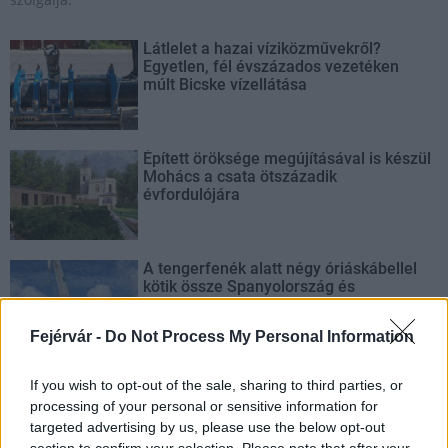
Látlelet a hazai víziközművekről?
Egyetlen, fél évszázados vezetéken
múlt Bicske vízellátása
Épített öröksége megújításával is készül
Mohács a csata ötszázadik
évfordulójára
A tengerfenék alatt négy óriáskábellel
kötik össze Spanyolország és
Franciaország villamosenergia-
hálózatát
Fejérvár -
Do Not Process My Personal Information
Még több zöld, még több virág és új
If you wish to opt-out of the sale, sharing to third parties, or
játszótér Debrecen egyik legfontosabb
processing of your personal or sensitive information for
terén
targeted advertising by us, please use the below opt-out
section to confirm your selection. Please note that after your