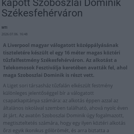
kapott Szoboszlai Dominik
Székesfehérváron
MTI
2026.07.06. 16:48
A Liverpool magyar válogatott középpályásának
tiszteletére készült el egy 16 méter magas köztéri
tűzfalfestmény Székesfehérváron. Az alkotást a
Telekomosok Fesztiválja keretében avatták fel, ahol
maga Szoboszlai Dominik is részt vett.
A Liget sori társasház tűzfalán elkészült festmény
különleges jelentőséggel bír a válogatott
csapatkapitánya számára: az alkotás éppen azzal az
általános iskolával szemben található, ahová nyolc éven
át járt. Az avatón Szoboszlai Dominik úgy fogalmazott,
megtiszteltetés számára, hogy egy ilyen köztéri alkotás
őrzi egyik ikonikus gólörömét, és arra biztatta a