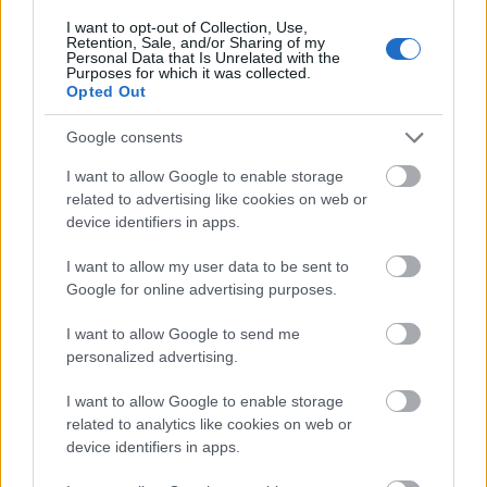
Helyi hírek
I want to opt-out of Collection, Use,
Retention, Sale, and/or Sharing of my
Personal Data that Is Unrelated with the
Purposes for which it was collected.
Opted Out
Google consents
I want to allow Google to enable storage
M1: a hőségben is folytatódik a 160-180 fokos aszfalt
related to advertising like cookies on web or
terítése a Torbágyi úton
device identifiers in apps.
I want to allow my user data to be sent to
Google for online advertising purposes.
Helyi hírek
I want to allow Google to send me
personalized advertising.
I want to allow Google to enable storage
related to analytics like cookies on web or
device identifiers in apps.