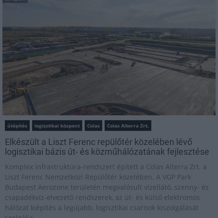
útépítés
logisztikai központ
Colas
Colas Alterra Zrt.
Elkészült a Liszt Ferenc repülőtér közelében lévő
logisztikai bázis út- és közműhálózatának fejlesztése
Komplex infrastruktúra-rendszert épített a Colas Alterra Zrt. a
Liszt Ferenc Nemzetközi Repülőtér közelében. A VGP Park
Budapest Aerozone területén megvalósult vízellátó, szenny- és
csapadékvíz-elvezető rendszerek, az út- és külső elektromos
hálózat kiépítés a legújabb, logisztikai csarnok kiszolgálását
szolgálja.