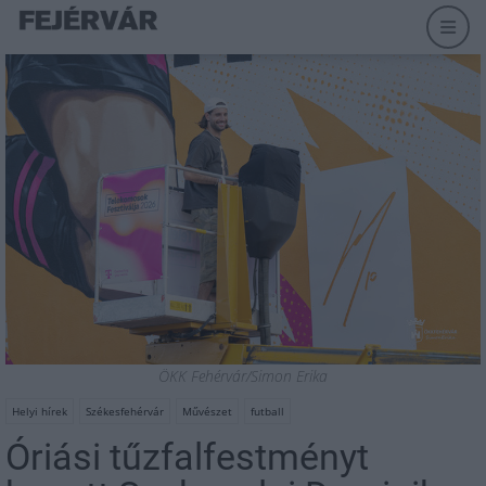
ÖKK Fehérvár/Simon Erika
Helyi hírek
Székesfehérvár
Művészet
futball
Óriási tűzfalfestményt