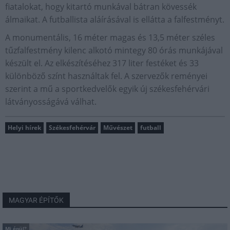
fiatalokat, hogy kitartó munkával bátran kövessék
álmaikat. A futballista aláírásával is ellátta a falfestményt.
A monumentális, 16 méter magas és 13,5 méter széles
tűzfalfestmény kilenc alkotó mintegy 80 órás munkájával
készült el. Az elkészítéséhez 317 liter festéket és 33
különböző színt használtak fel. A szervezők reményei
szerint a mű a sportkedvelők egyik új székesfehérvári
látványosságává válhat.
Helyi hírek
Székesfehérvár
Művészet
futball
MAGYAR ÉPÍTŐK
Mi épül?