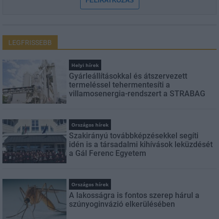
FELIRATKOZÁS
LEGFRISSEBB
Helyi hírek
Gyárleállításokkal és átszervezett
termeléssel tehermentesíti a
villamosenergia-rendszert a STRABAG
Országos hírek
Szakirányú továbbképzésekkel segíti
idén is a társadalmi kihívások leküzdését
a Gál Ferenc Egyetem
Országos hírek
A lakosságra is fontos szerep hárul a
szúnyoginvázió elkerülésében