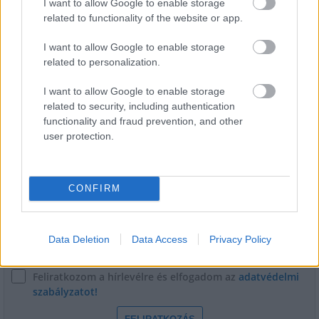
I want to allow Google to enable storage
MKIF: a koncessziós szerződés érvényes, a
related to functionality of the website or app.
fejlesztések folytatásához mielőbbi állami döntések
szükségesek
I want to allow Google to enable storage
related to personalization.
I want to allow Google to enable storage
related to security, including authentication
functionality and fraud prevention, and other
user protection.
HÍRLEVÉL
Név
CONFIRM
E-mail cím
Data Deletion
Data Access
Privacy Policy
Feliratkozom a hírlevélre és elfogadom az
adatvédelmi
szabályzatot!