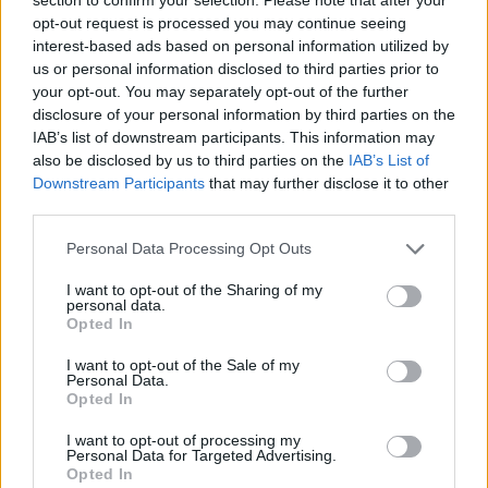
opt-out request is processed you may continue seeing
interest-based ads based on personal information utilized by
us or personal information disclosed to third parties prior to
your opt-out. You may separately opt-out of the further
AJÁNLJUK MÉG
disclosure of your personal information by third parties on the
IAB’s list of downstream participants. This information may
Helyi hírek
also be disclosed by us to third parties on the
IAB’s List of
Downstream Participants
that may further disclose it to other
third parties.
Please note that this website/app uses one or more Google
Personal Data Processing Opt Outs
services and may gather and store information including but
not limited to your visit or usage behaviour. You may click to
I want to opt-out of the Sharing of my
personal data.
grant or deny consent to Google and its third-party tags to
Opted In
Gyárleállításokkal és átszervezett termeléssel
use your data for below specified purposes in below Google
consent section.
tehermentesíti a villamosenergia-rendszert a
I want to opt-out of the Sale of my
Personal Data.
STRABAG
Opted In
I want to opt-out of processing my
Personal Data for Targeted Advertising.
Opted In