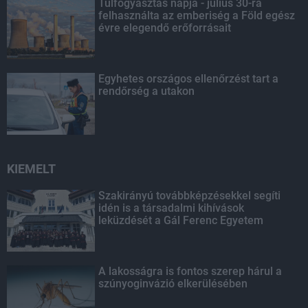
Túlfogyasztás napja - július 30-ra
felhasználta az emberiség a Föld egész
évre elegendő erőforrásait
Egyhetes országos ellenőrzést tart a
rendőrség a utakon
KIEMELT
Szakirányú továbbképzésekkel segíti
idén is a társadalmi kihívások
leküzdését a Gál Ferenc Egyetem
A lakosságra is fontos szerep hárul a
szúnyoginvázió elkerülésében