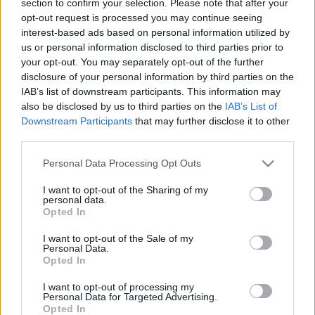
section to confirm your selection. Please note that after your
LEGFRISSEBB
opt-out request is processed you may continue seeing
interest-based ads based on personal information utilized by
Helyi hírek
us or personal information disclosed to third parties prior to
Amire többmillióan vártunk: szombattól
your opt-out. You may separately opt-out of the further
másodfokúra csökken a riasztás
disclosure of your personal information by third parties on the
IAB’s list of downstream participants. This information may
also be disclosed by us to third parties on the
IAB’s List of
Downstream Participants
that may further disclose it to other
Helyi hírek
third parties.
Látlelet a hazai víziközművekről?
Egyetlen, fél évszázados vezetéken múlt
Please note that this website/app uses one or more Google
Personal Data Processing Opt Outs
Bicske vízellátása
services and may gather and store information including but
not limited to your visit or usage behaviour. You may click to
I want to opt-out of the Sharing of my
personal data.
grant or deny consent to Google and its third-party tags to
Opted In
Helyi hírek
use your data for below specified purposes in below Google
Gyárleállításokkal és átszervezett
consent section.
I want to opt-out of the Sale of my
termeléssel tehermentesíti a
Personal Data.
villamosenergia-rendszert a STRABAG
Opted In
I want to opt-out of processing my
Personal Data for Targeted Advertising.
Opted In
HIRDETÉS