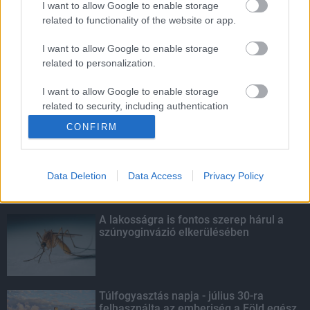
I want to allow Google to enable storage
related to functionality of the website or app.
Október végéig érvényesíthetők a
diákigazolványok
I want to allow Google to enable storage
related to personalization.
I want to allow Google to enable storage
related to security, including authentication
KIEMELT
functionality and fraud prevention, and other
CONFIRM
user protection.
Kecskeméten is szakirányú
továbbképzésekkel erősít a Gál Ferenc
Egyetem
Data Deletion
Data Access
Privacy Policy
A lakosságra is fontos szerep hárul a
szúnyoginvázió elkerülésében
Túlfogyasztás napja - július 30-ra
felhasználta az emberiség a Föld egész