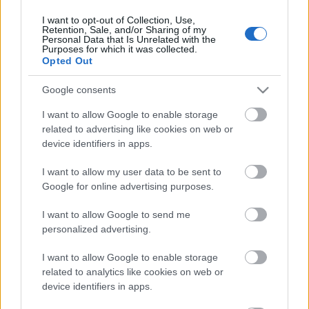
I want to opt-out of Collection, Use,
Retention, Sale, and/or Sharing of my
Personal Data that Is Unrelated with the
HIRDETÉS
Purposes for which it was collected.
Opted Out
Google consents
HIRDETÉS
I want to allow Google to enable storage
related to advertising like cookies on web or
device identifiers in apps.
LEGOLVASOTTABB
I want to allow my user data to be sent to
Egyhetes országos ellenőrzést tart a
Google for online advertising purposes.
rendőrség a utakon
I want to allow Google to send me
personalized advertising.
I want to allow Google to enable storage
Mától jelentkezhetnek a kivitelezők a
háztartások napelemes és fűtési
related to analytics like cookies on web or
rendszereit támogató pályázatra
device identifiers in apps.