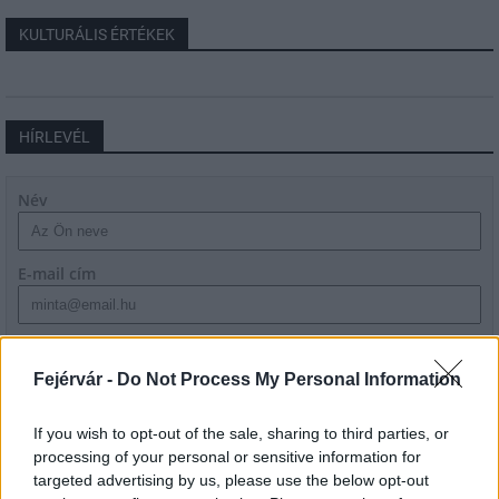
KULTURÁLIS ÉRTÉKEK
HÍRLEVÉL
Név
E-mail cím
Feliratkozom a hírlevélre és elfogadom az
adatvédelmi
szabályzatot!
Fejérvár -
Do Not Process My Personal Information
FELIRATKOZÁS
If you wish to opt-out of the sale, sharing to third parties, or
processing of your personal or sensitive information for
targeted advertising by us, please use the below opt-out