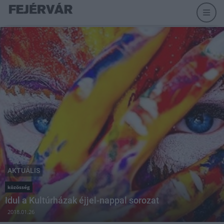
AKTUÁLIS
közösség
Idul a Kultúrházak éjjel-nappal sorozat
2018.01.26