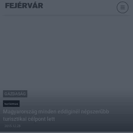
GAZDASÁG
turizmus
Magyarország minden eddiginél népszerűbb
turisztikai célpont lett
2015.12.28