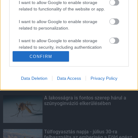
I want to allow Google to enable storage
related to functionality of the website or app.
A lakosságra is fontos szerep hárul a
szúnyoginvázió elkerülésében
I want to allow Google to enable storage
related to personalization.
I want to allow Google to enable storage
related to security, including authentication
KIEMELT
functionality and fraud prevention, and other
CONFIRM
user protection.
Szakirányú továbbképzésekkel segíti
idén is a társadalmi kihívások
leküzdését a Gál Ferenc Egyetem
Data Deletion
Data Access
Privacy Policy
A lakosságra is fontos szerep hárul a
szúnyoginvázió elkerülésében
Túlfogyasztás napja - július 30-ra
felhasználta az emberiség a Föld egész