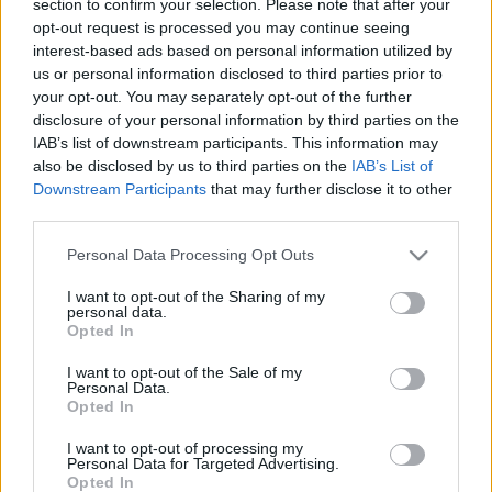
section to confirm your selection. Please note that after your
LEGFRISSEBB
opt-out request is processed you may continue seeing
interest-based ads based on personal information utilized by
Helyi hírek
us or personal information disclosed to third parties prior to
Gyárleállításokkal és átszervezett
your opt-out. You may separately opt-out of the further
termeléssel tehermentesíti a
disclosure of your personal information by third parties on the
villamosenergia-rendszert a STRABAG
IAB’s list of downstream participants. This information may
also be disclosed by us to third parties on the
IAB’s List of
Downstream Participants
that may further disclose it to other
Országos hírek
third parties.
Szakirányú továbbképzésekkel segíti
idén is a társadalmi kihívások leküzdését
Please note that this website/app uses one or more Google
Personal Data Processing Opt Outs
a Gál Ferenc Egyetem
services and may gather and store information including but
not limited to your visit or usage behaviour. You may click to
I want to opt-out of the Sharing of my
personal data.
grant or deny consent to Google and its third-party tags to
Opted In
Országos hírek
use your data for below specified purposes in below Google
A lakosságra is fontos szerep hárul a
consent section.
I want to opt-out of the Sale of my
szúnyoginvázió elkerülésében
Personal Data.
Opted In
I want to opt-out of processing my
Personal Data for Targeted Advertising.
Opted In
HIRDETÉS