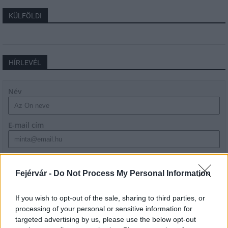
KÜLFÖLDI
HÍRLEVÉL
Név
E-mail cím
Feliratkozom a hírlevélre és elfogadom az
adatvédelmi
szabályzatot!
Fejérvár -
Do Not Process My Personal Information
FELIRATKOZÁS
If you wish to opt-out of the sale, sharing to third parties, or
processing of your personal or sensitive information for
targeted advertising by us, please use the below opt-out