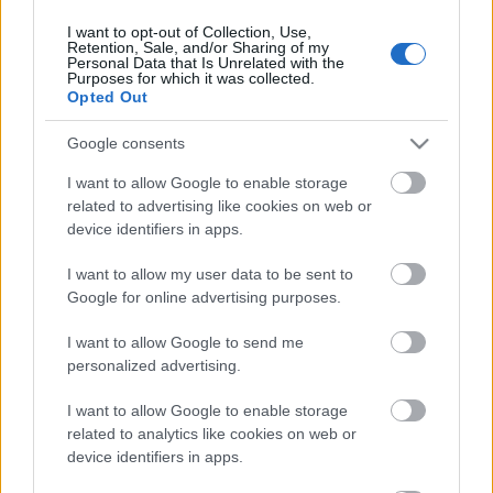
I want to opt-out of Collection, Use,
Retention, Sale, and/or Sharing of my
Personal Data that Is Unrelated with the
HIRDETÉS
Purposes for which it was collected.
Opted Out
Google consents
HIRDETÉS
I want to allow Google to enable storage
related to advertising like cookies on web or
device identifiers in apps.
LEGOLVASOTTABB
I want to allow my user data to be sent to
Szakirányú továbbképzésekkel segíti
Google for online advertising purposes.
idén is a társadalmi kihívások
leküzdését a Gál Ferenc Egyetem
I want to allow Google to send me
personalized advertising.
I want to allow Google to enable storage
Túlfogyasztás napja - július 30-ra
felhasználta az emberiség a Föld egész
related to analytics like cookies on web or
évre elegendő erőforrásait
device identifiers in apps.