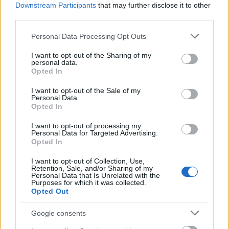
E-mail cím
Downstream Participants
that may further disclose it to other
third parties.
Please note that this website/app uses one or more Google
Personal Data Processing Opt Outs
Feliratkozom a hírlevélre és elfogadom az
adatvédelmi
services and may gather and store information including but
szabályzatot!
not limited to your visit or usage behaviour. You may click to
I want to opt-out of the Sharing of my
personal data.
grant or deny consent to Google and its third-party tags to
FELIRATKOZÁS
Opted In
use your data for below specified purposes in below Google
consent section.
I want to opt-out of the Sale of my
Personal Data.
Opted In
LEGFRISSEBB
I want to opt-out of processing my
Personal Data for Targeted Advertising.
Helyi hírek
Opted In
Gyárleállításokkal és átszervezett
termeléssel tehermentesíti a
I want to opt-out of Collection, Use,
villamosenergia-rendszert a STRABAG
Retention, Sale, and/or Sharing of my
Personal Data that Is Unrelated with the
Purposes for which it was collected.
Opted Out
Országos hírek
Szakirányú továbbképzésekkel segíti
Google consents
idén is a társadalmi kihívások leküzdését
a Gál Ferenc Egyetem