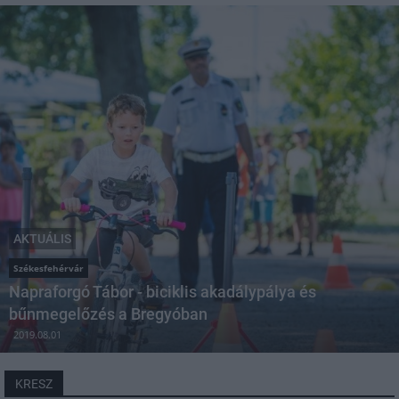
AKTUÁLIS
Székesfehérvár
Napraforgó Tábor - biciklis akadálypálya és
bűnmegelőzés a Bregyóban
2019.08.01
KRESZ