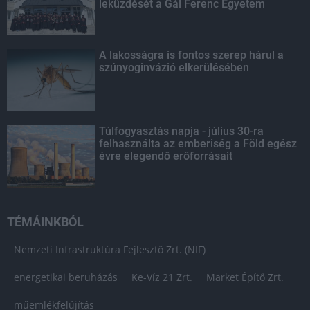
leküzdését a Gál Ferenc Egyetem
A lakosságra is fontos szerep hárul a
szúnyoginvázió elkerülésében
Túlfogyasztás napja - július 30-ra
felhasználta az emberiség a Föld egész
évre elegendő erőforrásait
TÉMÁINKBÓL
Nemzeti Infrastruktúra Fejlesztő Zrt. (NIF)
energetikai beruházás
Ke-Víz 21 Zrt.
Market Építő Zrt.
műemlékfelújítás