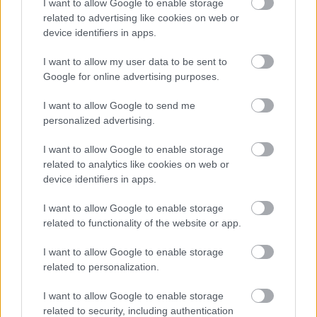
I want to allow Google to enable storage
related to advertising like cookies on web or
device identifiers in apps.
Országos hírek
A lakosságra is fontos szerep hárul a
I want to allow my user data to be sent to
szúnyoginvázió elkerülésében
Google for online advertising purposes.
I want to allow Google to send me
personalized advertising.
HIRDETÉS
I want to allow Google to enable storage
related to analytics like cookies on web or
device identifiers in apps.
HIRDETÉS
I want to allow Google to enable storage
related to functionality of the website or app.
HIRDETÉS
I want to allow Google to enable storage
related to personalization.
I want to allow Google to enable storage
LEGOLVASOTTABB
related to security, including authentication