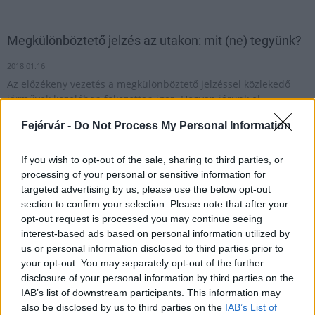
Megkülönböztető jelzés az utakon: mit (ne) tegyünk?
2018.01.16
Az előzékeny vezetés a megkülönböztető jelzéssel közlekedő
járművek közelében fokozottan igaz. Hogyan járunk el
megfelelően? És a jelzést használó jármű minden szabályt
Fejérvár -
Do Not Process My Personal Information
figyelmen kívül hagyhat-e?
If you wish to opt-out of the sale, sharing to third parties, or
processing of your personal or sensitive information for
1
targeted advertising by us, please use the below opt-out
section to confirm your selection. Please note that after your
opt-out request is processed you may continue seeing
interest-based ads based on personal information utilized by
HÍRLEVÉL
us or personal information disclosed to third parties prior to
your opt-out. You may separately opt-out of the further
Név
disclosure of your personal information by third parties on the
IAB’s list of downstream participants. This information may
also be disclosed by us to third parties on the
IAB’s List of