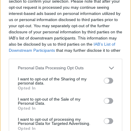
section to confirm your selection. Please note that after your
LEGFRISSEBB
opt-out request is processed you may continue seeing
interest-based ads based on personal information utilized by
Országos hírek
us or personal information disclosed to third parties prior to
Megérkezett az eső a Duna vízgyűjtőjére
your opt-out. You may separately opt-out of the further
disclosure of your personal information by third parties on the
IAB’s list of downstream participants. This information may
also be disclosed by us to third parties on the
IAB’s List of
Downstream Participants
that may further disclose it to other
Aktuális
third parties.
Paks II.: Mit jelent az 5. blokk új
mérföldköve a felülvizsgálat
Please note that this website/app uses one or more Google
Personal Data Processing Opt Outs
árnyékában?
services and may gather and store information including but
not limited to your visit or usage behaviour. You may click to
I want to opt-out of the Sharing of my
personal data.
grant or deny consent to Google and its third-party tags to
Opted In
Helyi hírek
use your data for below specified purposes in below Google
Amire többmillióan vártunk: szombattól
consent section.
I want to opt-out of the Sale of my
másodfokúra csökken a riasztás
Personal Data.
Opted In
I want to opt-out of processing my
Personal Data for Targeted Advertising.
Opted In
HIRDETÉS