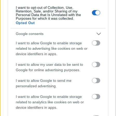
I want to opt-out of Collection, Use,
Retention, Sale, and/or Sharing of my
Personal Data that Is Unrelated with the
HIRDETÉS
Purposes for which it was collected.
Opted Out
Google consents
HIRDETÉS
I want to allow Google to enable storage
related to advertising like cookies on web or
device identifiers in apps.
LEGOLVASOTTABB
I want to allow my user data to be sent to
Megérkezett az eső a Duna
Google for online advertising purposes.
vízgyűjtőjére
I want to allow Google to send me
personalized advertising.
I want to allow Google to enable storage
Paks II.: Mit jelent az 5. blokk új
mérföldköve a felülvizsgálat
related to analytics like cookies on web or
árnyékában?
device identifiers in apps.