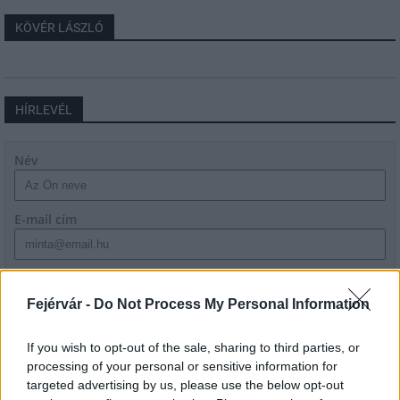
KÖVÉR LÁSZLÓ
HÍRLEVÉL
Név
E-mail cím
Feliratkozom a hírlevélre és elfogadom az
adatvédelmi
szabályzatot!
Fejérvár -
Do Not Process My Personal Information
FELIRATKOZÁS
If you wish to opt-out of the sale, sharing to third parties, or
processing of your personal or sensitive information for
targeted advertising by us, please use the below opt-out