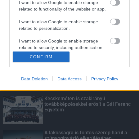
I want to allow Google to enable storage
related to functionality of the website or app.
Fontos a postaládákba költöző
széncinegék védelme
I want to allow Google to enable storage
related to personalization.
I want to allow Google to enable storage
related to security, including authentication
KIEMELT
functionality and fraud prevention, and other
CONFIRM
user protection.
Megérkezett az eső a Duna
vízgyűjtőjére
Data Deletion
Data Access
Privacy Policy
Kecskeméten is szakirányú
továbbképzésekkel erősít a Gál Ferenc
Egyetem
A lakosságra is fontos szerep hárul a
szúnyoginvázió elkerülésében