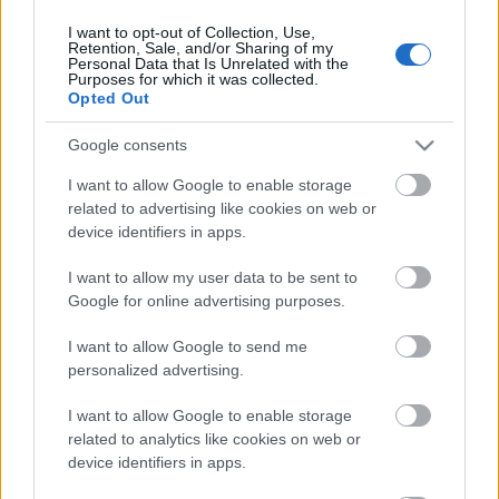
I want to opt-out of Collection, Use,
Retention, Sale, and/or Sharing of my
Personal Data that Is Unrelated with the
HIRDETÉS
Purposes for which it was collected.
Opted Out
Google consents
HIRDETÉS
I want to allow Google to enable storage
related to advertising like cookies on web or
device identifiers in apps.
LEGOLVASOTTABB
I want to allow my user data to be sent to
Paks II.: Mit jelent az 5. blokk új
Google for online advertising purposes.
mérföldköve a felülvizsgálat
árnyékában?
I want to allow Google to send me
personalized advertising.
I want to allow Google to enable storage
Fontos a postaládákba költöző
széncinegék védelme
related to analytics like cookies on web or
device identifiers in apps.