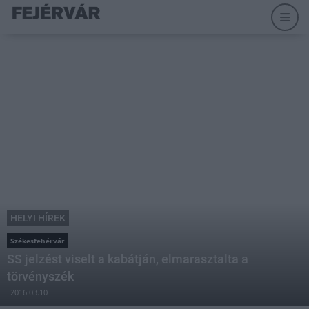
HELYI HÍREK
Székesfehérvár
SS jelzést viselt a kabátján, elmarasztalta a
törvényszék
2016.03.10