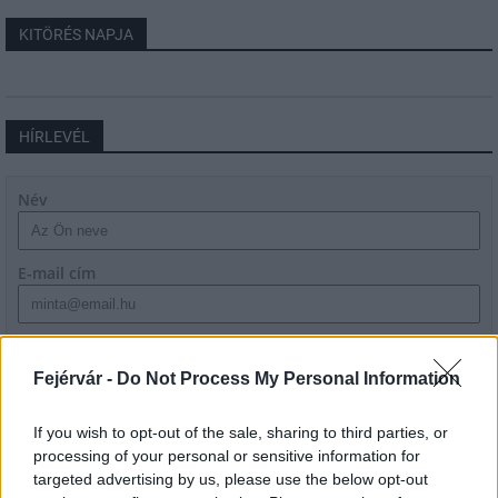
KITÖRÉS NAPJA
HÍRLEVÉL
Név
E-mail cím
Feliratkozom a hírlevélre és elfogadom az
adatvédelmi
szabályzatot!
Fejérvár -
Do Not Process My Personal Information
FELIRATKOZÁS
If you wish to opt-out of the sale, sharing to third parties, or
processing of your personal or sensitive information for
targeted advertising by us, please use the below opt-out