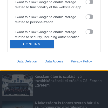
I want to allow Google to enable storage
related to functionality of the website or app.
Amire többmillióan vártunk: szombattól
másodfokúra csökken a riasztás
I want to allow Google to enable storage
related to personalization.
I want to allow Google to enable storage
related to security, including authentication
KIEMELT
functionality and fraud prevention, and other
CONFIRM
user protection.
Megérkezett az eső a Duna
vízgyűjtőjére
Data Deletion
Data Access
Privacy Policy
Kecskeméten is szakirányú
továbbképzésekkel erősít a Gál Ferenc
Egyetem
A lakosságra is fontos szerep hárul a
szúnyoginvázió elkerülésében