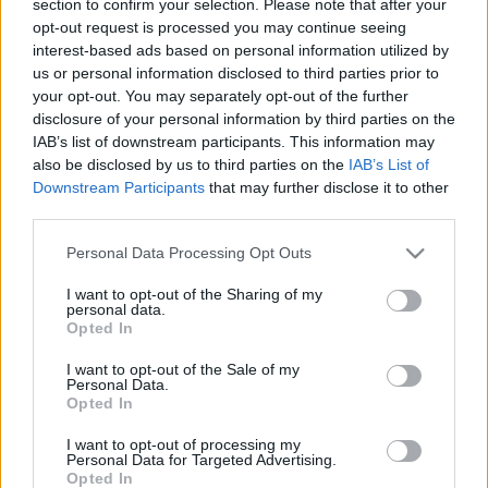
section to confirm your selection. Please note that after your
LEGFRISSEBB
opt-out request is processed you may continue seeing
interest-based ads based on personal information utilized by
Országos hírek
us or personal information disclosed to third parties prior to
Megérkezett az eső a Duna vízgyűjtőjére
your opt-out. You may separately opt-out of the further
disclosure of your personal information by third parties on the
IAB’s list of downstream participants. This information may
also be disclosed by us to third parties on the
IAB’s List of
Downstream Participants
that may further disclose it to other
Aktuális
third parties.
Paks II.: Mit jelent az 5. blokk új
mérföldköve a felülvizsgálat
Please note that this website/app uses one or more Google
Personal Data Processing Opt Outs
árnyékában?
services and may gather and store information including but
not limited to your visit or usage behaviour. You may click to
I want to opt-out of the Sharing of my
personal data.
grant or deny consent to Google and its third-party tags to
Opted In
Helyi hírek
use your data for below specified purposes in below Google
Amire többmillióan vártunk: szombattól
consent section.
I want to opt-out of the Sale of my
másodfokúra csökken a riasztás
Personal Data.
Opted In
I want to opt-out of processing my
Personal Data for Targeted Advertising.
Opted In
HIRDETÉS