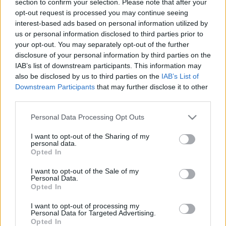
section to confirm your selection. Please note that after your
LEGFRISSEBB
opt-out request is processed you may continue seeing
interest-based ads based on personal information utilized by
Országos hírek
us or personal information disclosed to third parties prior to
Nem az üres, hanem az okosan működő
your opt-out. You may separately opt-out of the further
épület energiatakarékos
disclosure of your personal information by third parties on the
IAB’s list of downstream participants. This information may
also be disclosed by us to third parties on the
IAB’s List of
Downstream Participants
that may further disclose it to other
Országos hírek
third parties.
Megérkezett az eső a Duna vízgyűjtőjére
Please note that this website/app uses one or more Google
Personal Data Processing Opt Outs
services and may gather and store information including but
not limited to your visit or usage behaviour. You may click to
I want to opt-out of the Sharing of my
personal data.
grant or deny consent to Google and its third-party tags to
Opted In
Aktuális
use your data for below specified purposes in below Google
Paks II.: Mit jelent az 5. blokk új
consent section.
I want to opt-out of the Sale of my
mérföldköve a felülvizsgálat
Personal Data.
árnyékában?
Opted In
I want to opt-out of processing my
Personal Data for Targeted Advertising.
Opted In
HIRDETÉS