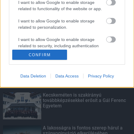
I want to allow Google to enable storage
related to functionality of the website or app.
Életmentés másképp
I want to allow Google to enable storage
related to personalization.
I want to allow Google to enable storage
related to security, including authentication
KIEMELT
functionality and fraud prevention, and other
CONFIRM
user protection.
Megérkezett az eső a Duna
vízgyűjtőjére
Data Deletion
Data Access
Privacy Policy
Kecskeméten is szakirányú
továbbképzésekkel erősít a Gál Ferenc
Egyetem
A lakosságra is fontos szerep hárul a
szúnyoginvázió elkerülésében