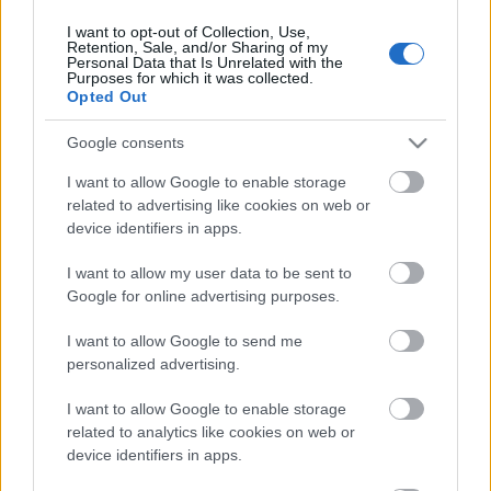
I want to opt-out of Collection, Use,
Retention, Sale, and/or Sharing of my
Personal Data that Is Unrelated with the
HIRDETÉS
Purposes for which it was collected.
Opted Out
Google consents
HIRDETÉS
I want to allow Google to enable storage
related to advertising like cookies on web or
device identifiers in apps.
LEGOLVASOTTABB
I want to allow my user data to be sent to
Fontos a postaládákba költöző
Google for online advertising purposes.
széncinegék védelme
I want to allow Google to send me
personalized advertising.
I want to allow Google to enable storage
Amire többmillióan vártunk: szombattól
másodfokúra csökken a riasztás
related to analytics like cookies on web or
device identifiers in apps.