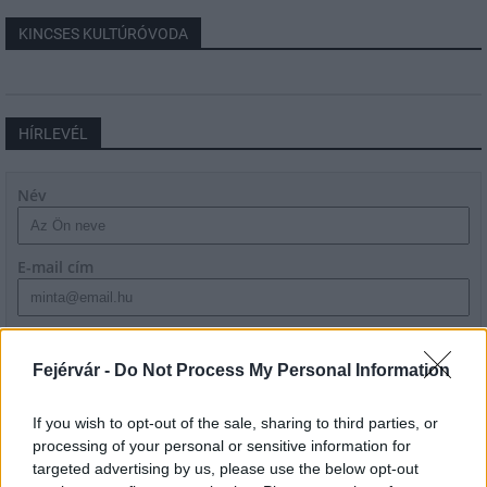
KINCSES KULTÚRÓVODA
HÍRLEVÉL
Név
E-mail cím
Feliratkozom a hírlevélre és elfogadom az
adatvédelmi
szabályzatot!
Fejérvár -
Do Not Process My Personal Information
FELIRATKOZÁS
If you wish to opt-out of the sale, sharing to third parties, or
processing of your personal or sensitive information for
targeted advertising by us, please use the below opt-out