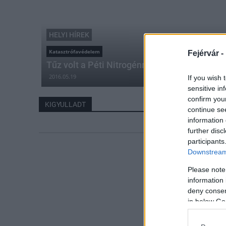
HELYI HÍREK
Katasztrófavédelem
Fejérvár -
Tűz volt a Péti Nitrogénművek telephelyén
2016.05.19
If you wish 
sensitive in
confirm you
KIGYULLADT
continue se
information 
further disc
participants
Downstream 
Please note
information 
deny consent
in below Go