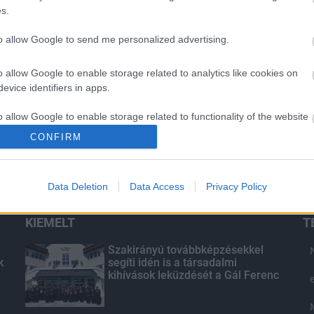
s.
to allow Google to send me personalized advertising.
o allow Google to enable storage related to analytics like cookies on
evice identifiers in apps.
o allow Google to enable storage related to functionality of the website
CONFIRM
o allow Google to enable storage related to personalization.
Data Deletion
Data Access
Privacy Policy
o allow Google to enable storage related to security, including
cation functionality and fraud prevention, and other user protection.
KIEMELT
T
Szakirányú továbbképzésekkel
k
segíti idén is a társadalmi
kihívások leküzdését a Gál Ferenc
Egyetem