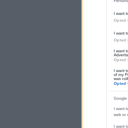
Persona
I want t
Opted 
I want t
Opted 
I want 
Advertis
Opted 
I want t
of my P
was col
Opted 
Google 
I want t
web or d
I want t