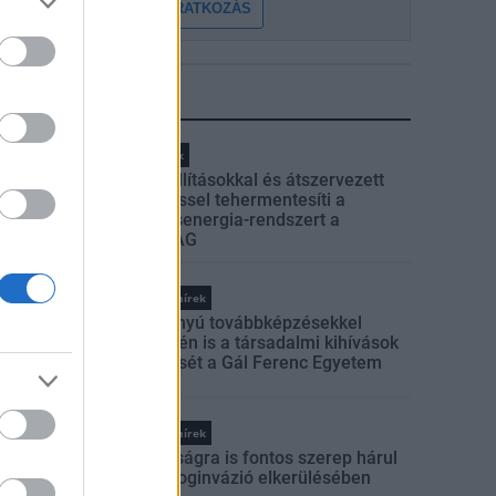
FELIRATKOZÁS
LEGFRISSEBB
Helyi hírek
Gyárleállításokkal és átszervezett
termeléssel tehermentesíti a
villamosenergia-rendszert a
STRABAG
Országos hírek
Szakirányú továbbképzésekkel
segíti idén is a társadalmi kihívások
leküzdését a Gál Ferenc Egyetem
Országos hírek
A lakosságra is fontos szerep hárul
a szúnyoginvázió elkerülésében