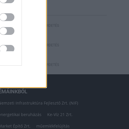
HIRDETÉS
HIRDETÉS
HIRDETÉS
ÉMÁINKBÓL
Nemzeti Infrastruktúra Fejlesztő Zrt. (NIF)
energetikai beruházás
Ke-Víz 21 Zrt.
Market Építő Zrt.
műemlékfelújítás