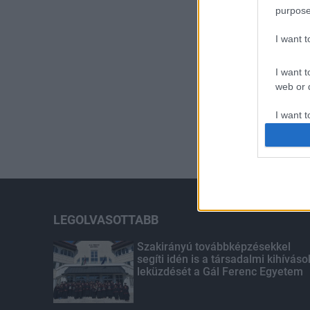
purpose
I want 
I want t
web or d
I want t
or app.
I want t
I want t
authenti
LEGOLVASOTTABB
Szakirányú továbbképzésekkel
segíti idén is a társadalmi kihíváso
leküzdését a Gál Ferenc Egyetem