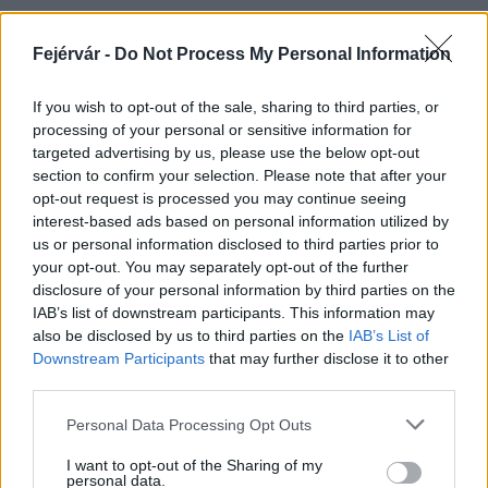
Fejérvár -
Do Not Process My Personal Information
HÍRLEVÉL
If you wish to opt-out of the sale, sharing to third parties, or
processing of your personal or sensitive information for
Név
targeted advertising by us, please use the below opt-out
section to confirm your selection. Please note that after your
opt-out request is processed you may continue seeing
E-mail cím
interest-based ads based on personal information utilized by
us or personal information disclosed to third parties prior to
your opt-out. You may separately opt-out of the further
Feliratkozom a hírlevélre és elfogadom az
adatvédelmi
disclosure of your personal information by third parties on the
szabályzatot!
IAB’s list of downstream participants. This information may
also be disclosed by us to third parties on the
IAB’s List of
FELIRATKOZÁS
Downstream Participants
that may further disclose it to other
third parties.
Please note that this website/app uses one or more Google
Personal Data Processing Opt Outs
services and may gather and store information including but
LEGFRISSEBB
not limited to your visit or usage behaviour. You may click to
I want to opt-out of the Sharing of my
personal data.