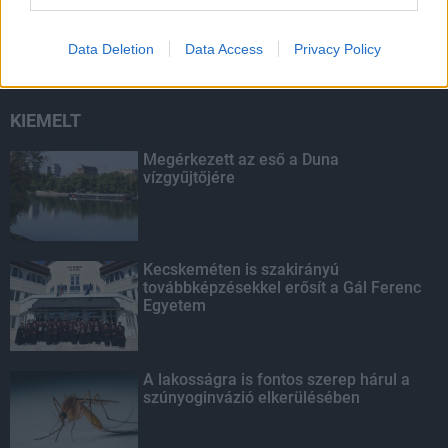
másodfokúra csökken a riasztás
Data Deletion
Data Access
Privacy Policy
KIEMELT
Megérkezett az eső a Duna
vízgyűjtőjére
Kecskeméten is szakirányú
továbbképzésekkel erősít a Gál Ferenc
Egyetem
A lakosságra is fontos szerep hárul a
szúnyoginvázió elkerülésében