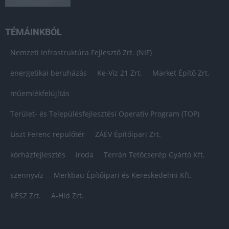
TÉMÁINKBÓL
Nemzeti Infrastruktúra Fejlesztő Zrt. (NIF)
energetikai beruházás
Ke-Víz 21 Zrt.
Market Építő Zrt.
műemlékfelújítás
Terület- és Településfejlesztési Operatív Program (TOP)
Liszt Ferenc repülőtér
ZÁÉV Építőipari Zrt.
kórházfejlesztés
iroda
Terrán Tetőcserép Gyártó Kft.
szennyvíz
Merkbau Építőipari és Kereskedelmi Kft.
KÉSZ Zrt.
A-Híd Zrt.