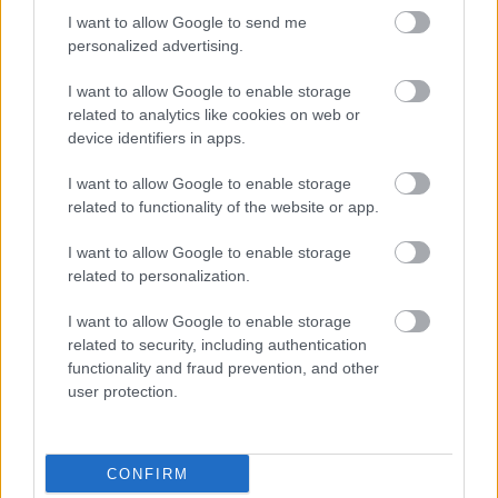
HIRDETÉS
I want to allow Google to send me
personalized advertising.
I want to allow Google to enable storage
HIRDETÉS
related to analytics like cookies on web or
device identifiers in apps.
I want to allow Google to enable storage
LEGOLVASOTTABB
related to functionality of the website or app.
Paks II.: Mit jelent az 5. blokk új
I want to allow Google to enable storage
mérföldköve a felülvizsgálat
related to personalization.
árnyékában?
I want to allow Google to enable storage
related to security, including authentication
Fontos a postaládákba költöző
functionality and fraud prevention, and other
széncinegék védelme
user protection.
CONFIRM
Amire többmillióan vártunk: szombattól