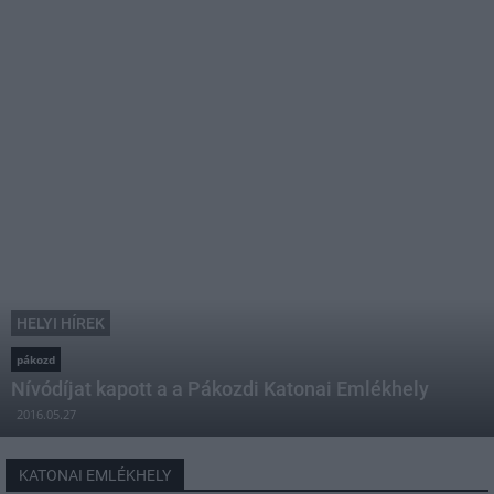
HELYI HÍREK
pákozd
Nívódíjat kapott a a Pákozdi Katonai Emlékhely
2016.05.27
KATONAI EMLÉKHELY