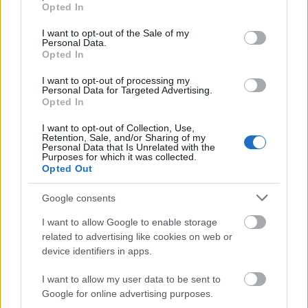
grant or deny consent to Google and its third-party tags to
Országos hírek
Opted In
use your data for below specified purposes in below Google
Megérkezett az eső a Duna vízgyűjtőjére
consent section.
I want to opt-out of the Sale of my
Personal Data.
Opted In
I want to opt-out of processing my
Personal Data for Targeted Advertising.
Aktuális
Opted In
Paks II.: Mit jelent az 5. blokk új
mérföldköve a felülvizsgálat
I want to opt-out of Collection, Use,
árnyékában?
Retention, Sale, and/or Sharing of my
Personal Data that Is Unrelated with the
Purposes for which it was collected.
Opted Out
Helyi hírek
Amire többmillióan vártunk: szombattól
Google consents
másodfokúra csökken a riasztás
I want to allow Google to enable storage
related to advertising like cookies on web or
device identifiers in apps.
HIRDETÉS
I want to allow my user data to be sent to
Google for online advertising purposes.