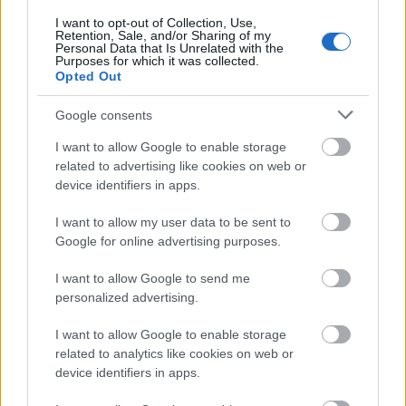
FELIRATKOZÁS
I want to opt-out of Collection, Use,
Retention, Sale, and/or Sharing of my
Personal Data that Is Unrelated with the
Purposes for which it was collected.
Opted Out
LEGFRISSEBB
Google consents
Országos hírek
Megérkezett az eső a Duna vízgyűjtőjére
I want to allow Google to enable storage
related to advertising like cookies on web or
device identifiers in apps.
I want to allow my user data to be sent to
Aktuális
Google for online advertising purposes.
Paks II.: Mit jelent az 5. blokk új
mérföldköve a felülvizsgálat
I want to allow Google to send me
árnyékában?
personalized advertising.
I want to allow Google to enable storage
Helyi hírek
related to analytics like cookies on web or
Amire többmillióan vártunk: szombattól
device identifiers in apps.
másodfokúra csökken a riasztás