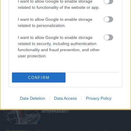
I want to allow Google to enable storage
related to functionality of the website or app.
I want to allow Google to enable storage
HIRDETÉS
related to personalization.
I want to allow Google to enable storage
HIRDETÉS
related to security, including authentication
functionality and fraud prevention, and other
user protection.
HIRDETÉS
CONFIRM
LEGOLVASOTTABB
Data Deletion
Data Access
Privacy Policy
Paks II.: Mit jelent az 5. blokk új
mérföldköve a felülvizsgálat
árnyékában?