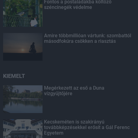
Fontos a postaládákba költöző
széncinegék védelme
Amire többmillióan vártunk: szombattól
másodfokúra csökken a riasztás
KIEMELT
Megérkezett az eső a Duna
vízgyűjtőjére
Kecskeméten is szakirányú
továbbképzésekkel erősít a Gál Ferenc
Egyetem