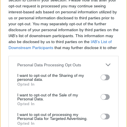
section to confirm your selection. Please note that after your
szeretnék megkapni az egész első félévre járó 350 ezer forintos
opt-out request is processed you may continue seeing
szabad felhasználású diákhitelt - közölte a Diákhitel Központ
interest-based ads based on personal information utilized by
pénteken az MTI-vel.
us or personal information disclosed to third parties prior to
your opt-out. You may separately opt-out of the further
disclosure of your personal information by third parties on the
1
IAB’s list of downstream participants. This information may
also be disclosed by us to third parties on the
IAB’s List of
Downstream Participants
that may further disclose it to other
third parties.
HÍRLEVÉL
Please note that this website/app uses one or more Google
Personal Data Processing Opt Outs
services and may gather and store information including but
Név
not limited to your visit or usage behaviour. You may click to
I want to opt-out of the Sharing of my
personal data.
grant or deny consent to Google and its third-party tags to
Opted In
use your data for below specified purposes in below Google
E-mail cím
consent section.
I want to opt-out of the Sale of my
Personal Data.
Opted In
Feliratkozom a hírlevélre és elfogadom az
adatvédelmi
I want to opt-out of processing my
szabályzatot!
Personal Data for Targeted Advertising.
Opted In