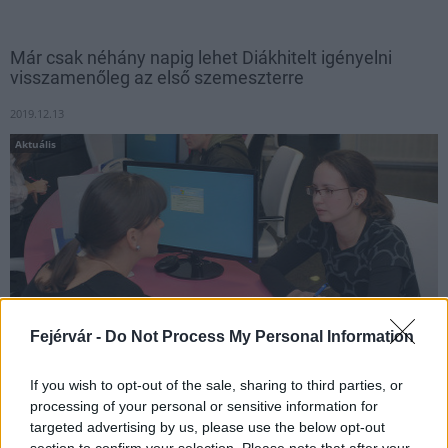
Már csak néhány napig lehet Diákhitelt igényelni
visszamenőleg az első szemeszterre
2019.12.13
Aktuális
Fejérvár -
Do Not Process My Personal Information
If you wish to opt-out of the sale, sharing to third parties, or
processing of your personal or sensitive information for
December 16-ig le kell adniuk igénylésüket azoknak az
targeted advertising by us, please use the below opt-out
egyetemi és főiskolai hallgatóknak, akik visszamenőleg