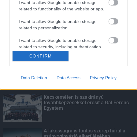
I want to allow Google to enable storage
related to functionality of the website or app.
Megérkezett az eső a Duna
vízgyűjtőjére
I want to allow Google to enable storage
related to personalization.
I want to allow Google to enable storage
related to security, including authentication
KIEMELT
functionality and fraud prevention, and other
CONFIRM
user protection.
Megérkezett az eső a Duna
vízgyűjtőjére
Data Deletion
Data Access
Privacy Policy
Kecskeméten is szakirányú
továbbképzésekkel erősít a Gál Ferenc
Egyetem
A lakosságra is fontos szerep hárul a
szúnyoginvázió elkerülésében