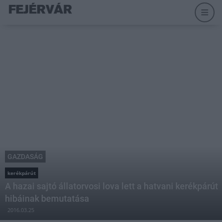
GAZDASÁG
kerékpárút
A hazai sajtó állatorvosi lova lett a hatvani kerékpárút
hibáinak bemutatása
2016.03.25