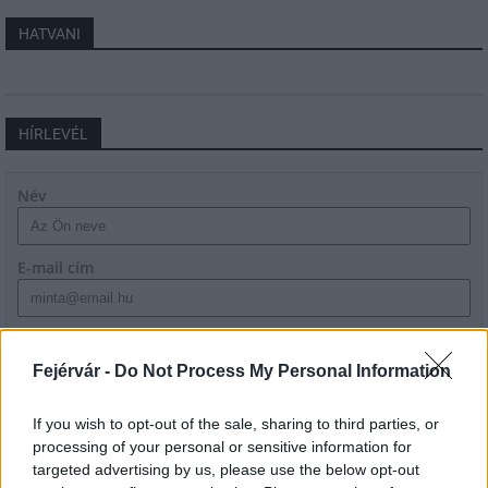
HATVANI
HÍRLEVÉL
Név
E-mail cím
Feliratkozom a hírlevélre és elfogadom az
adatvédelmi
szabályzatot!
Fejérvár -
Do Not Process My Personal Information
FELIRATKOZÁS
If you wish to opt-out of the sale, sharing to third parties, or
processing of your personal or sensitive information for
targeted advertising by us, please use the below opt-out