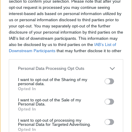
section to confirm your selection. Please note that after your
LEGFRISSEBB
opt-out request is processed you may continue seeing
interest-based ads based on personal information utilized by
Országos hírek
us or personal information disclosed to third parties prior to
Megérkezett az eső a Duna vízgyűjtőjére
your opt-out. You may separately opt-out of the further
disclosure of your personal information by third parties on the
IAB’s list of downstream participants. This information may
also be disclosed by us to third parties on the
IAB’s List of
Downstream Participants
that may further disclose it to other
Aktuális
third parties.
Paks II.: Mit jelent az 5. blokk új
mérföldköve a felülvizsgálat
Please note that this website/app uses one or more Google
Personal Data Processing Opt Outs
árnyékában?
services and may gather and store information including but
not limited to your visit or usage behaviour. You may click to
I want to opt-out of the Sharing of my
personal data.
grant or deny consent to Google and its third-party tags to
Opted In
Helyi hírek
use your data for below specified purposes in below Google
Amire többmillióan vártunk: szombattól
consent section.
I want to opt-out of the Sale of my
másodfokúra csökken a riasztás
Personal Data.
Opted In
I want to opt-out of processing my
Personal Data for Targeted Advertising.
Opted In
HIRDETÉS