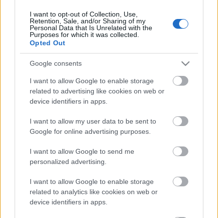
I want to opt-out of Collection, Use,
Retention, Sale, and/or Sharing of my
Personal Data that Is Unrelated with the
HIRDETÉS
Purposes for which it was collected.
Opted Out
Google consents
HIRDETÉS
I want to allow Google to enable storage
related to advertising like cookies on web or
device identifiers in apps.
LEGOLVASOTTABB
I want to allow my user data to be sent to
Fontos a postaládákba költöző
Google for online advertising purposes.
széncinegék védelme
I want to allow Google to send me
personalized advertising.
I want to allow Google to enable storage
Paks II.: Mit jelent az 5. blokk új
mérföldköve a felülvizsgálat
related to analytics like cookies on web or
árnyékában?
device identifiers in apps.