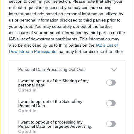
section to confirm your selection. Please note that after your
LEGFRISSEBB
opt-out request is processed you may continue seeing
interest-based ads based on personal information utilized by
Országos hírek
us or personal information disclosed to third parties prior to
Megérkezett az eső a Duna vízgyűjtőjére
your opt-out. You may separately opt-out of the further
disclosure of your personal information by third parties on the
IAB’s list of downstream participants. This information may
also be disclosed by us to third parties on the
IAB’s List of
Downstream Participants
that may further disclose it to other
Aktuális
third parties.
Paks II.: Mit jelent az 5. blokk új
mérföldköve a felülvizsgálat
Please note that this website/app uses one or more Google
Personal Data Processing Opt Outs
árnyékában?
services and may gather and store information including but
not limited to your visit or usage behaviour. You may click to
I want to opt-out of the Sharing of my
personal data.
grant or deny consent to Google and its third-party tags to
Opted In
Helyi hírek
use your data for below specified purposes in below Google
Amire többmillióan vártunk: szombattól
consent section.
I want to opt-out of the Sale of my
másodfokúra csökken a riasztás
Personal Data.
Opted In
I want to opt-out of processing my
Personal Data for Targeted Advertising.
Opted In
HIRDETÉS