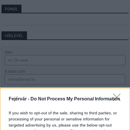
FONÁL
HÍRLEVÉL
Név
E-mail cím
Feliratkozom a hírlevélre és elfogadom az
adatvédelmi
szabályzatot!
Fejérvár -
Do Not Process My Personal Information
FELIRATKOZÁS
If you wish to opt-out of the sale, sharing to third parties, or
processing of your personal or sensitive information for
targeted advertising by us, please use the below opt-out