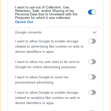
I want to opt-out of Collection, Use,
Retention, Sale, and/or Sharing of my
Personal Data that Is Unrelated with the
HIRDETÉS
Purposes for which it was collected.
Opted Out
Google consents
HIRDETÉS
I want to allow Google to enable storage
related to advertising like cookies on web or
device identifiers in apps.
LEGOLVASOTTABB
I want to allow my user data to be sent to
Megérkezett az eső a Duna
Google for online advertising purposes.
vízgyűjtőjére
I want to allow Google to send me
personalized advertising.
I want to allow Google to enable storage
Paks II.: Mit jelent az 5. blokk új
mérföldköve a felülvizsgálat
related to analytics like cookies on web or
árnyékában?
device identifiers in apps.