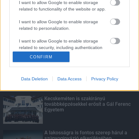
I want to allow Google to enable storage
related to functionality of the website or app.
Fontos a postaládákba költöző
széncinegék védelme
I want to allow Google to enable storage
related to personalization.
I want to allow Google to enable storage
related to security, including authentication
KIEMELT
functionality and fraud prevention, and other
CONFIRM
user protection.
Megérkezett az eső a Duna
vízgyűjtőjére
Data Deletion
Data Access
Privacy Policy
Kecskeméten is szakirányú
továbbképzésekkel erősít a Gál Ferenc
Egyetem
A lakosságra is fontos szerep hárul a
szúnyoginvázió elkerülésében