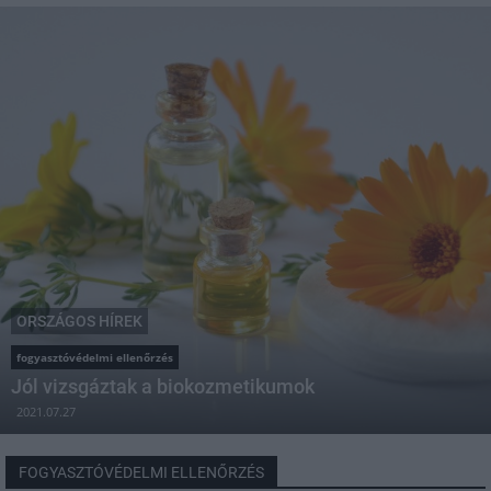
ORSZÁGOS HÍREK
fogyasztóvédelmi ellenőrzés
Jól vizsgáztak a biokozmetikumok
2021.07.27
FOGYASZTÓVÉDELMI ELLENŐRZÉS