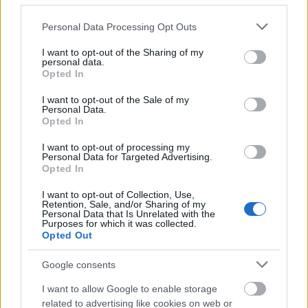
Feliratkozom a hírlevélre és elfogadom az
adatvédelmi
szabályzatot!
Please note that this website/app uses one or more Google
Personal Data Processing Opt Outs
services and may gather and store information including but
FELIRATKOZÁS
not limited to your visit or usage behaviour. You may click to
I want to opt-out of the Sharing of my
personal data.
grant or deny consent to Google and its third-party tags to
Opted In
use your data for below specified purposes in below Google
consent section.
I want to opt-out of the Sale of my
LEGFRISSEBB
Personal Data.
Opted In
Országos hírek
I want to opt-out of processing my
Megérkezett az eső a Duna vízgyűjtőjére
Personal Data for Targeted Advertising.
Opted In
I want to opt-out of Collection, Use,
Retention, Sale, and/or Sharing of my
Personal Data that Is Unrelated with the
Purposes for which it was collected.
Aktuális
Opted Out
Paks II.: Mit jelent az 5. blokk új
mérföldköve a felülvizsgálat
árnyékában?
Google consents
I want to allow Google to enable storage
related to advertising like cookies on web or
Helyi hírek