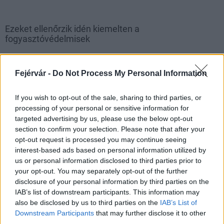
Ezeket ellenőrzik idén kiemelten a
fogyasztóvédelmisek
2016.01.18
Fejérvár -
Do Not Process My Personal Information
1
If you wish to opt-out of the sale, sharing to third parties, or
processing of your personal or sensitive information for
targeted advertising by us, please use the below opt-out
section to confirm your selection. Please note that after your
HÍRLEVÉL
opt-out request is processed you may continue seeing
interest-based ads based on personal information utilized by
us or personal information disclosed to third parties prior to
Név
your opt-out. You may separately opt-out of the further
disclosure of your personal information by third parties on the
IAB’s list of downstream participants. This information may
E-mail cím
also be disclosed by us to third parties on the
IAB’s List of
Downstream Participants
that may further disclose it to other
third parties.