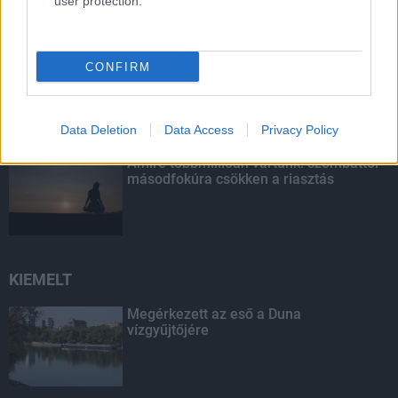
user protection.
Fontos a postaládákba költöző
CONFIRM
széncinegék védelme
Data Deletion
Data Access
Privacy Policy
Amire többmillióan vártunk: szombattól
másodfokúra csökken a riasztás
KIEMELT
Megérkezett az eső a Duna
vízgyűjtőjére