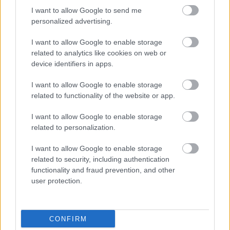
HIRDETÉS
I want to allow Google to send me
personalized advertising.
I want to allow Google to enable storage
HIRDETÉS
related to analytics like cookies on web or
device identifiers in apps.
I want to allow Google to enable storage
LEGOLVASOTTABB
related to functionality of the website or app.
Egyhetes országos ellenőrzést tart a
I want to allow Google to enable storage
rendőrség a utakon
related to personalization.
I want to allow Google to enable storage
related to security, including authentication
Mától jelentkezhetnek a kivitelezők a
functionality and fraud prevention, and other
háztartások napelemes és fűtési
user protection.
rendszereit támogató pályázatra
CONFIRM
Amire többmillióan vártunk: szombattól