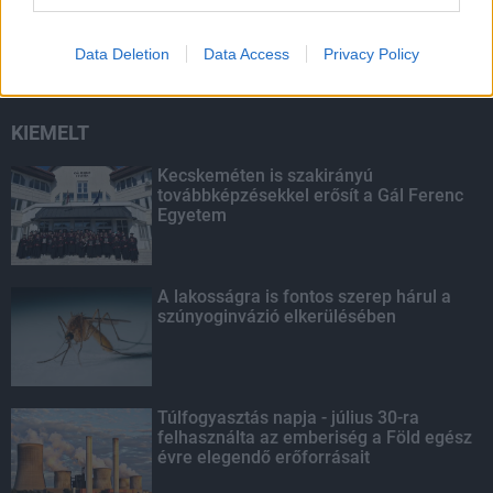
másodfokúra csökken a riasztás
Data Deletion
Data Access
Privacy Policy
KIEMELT
Kecskeméten is szakirányú
továbbképzésekkel erősít a Gál Ferenc
Egyetem
A lakosságra is fontos szerep hárul a
szúnyoginvázió elkerülésében
Túlfogyasztás napja - július 30-ra
felhasználta az emberiség a Föld egész
évre elegendő erőforrásait