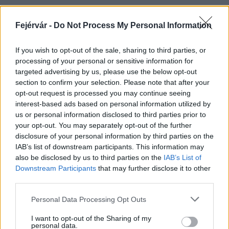
Fejérvár -
Do Not Process My Personal Information
HÍRLEVÉL
If you wish to opt-out of the sale, sharing to third parties, or
processing of your personal or sensitive information for
Név
targeted advertising by us, please use the below opt-out
section to confirm your selection. Please note that after your
opt-out request is processed you may continue seeing
E-mail cím
interest-based ads based on personal information utilized by
us or personal information disclosed to third parties prior to
your opt-out. You may separately opt-out of the further
Feliratkozom a hírlevélre és elfogadom az
adatvédelmi
disclosure of your personal information by third parties on the
szabályzatot!
IAB’s list of downstream participants. This information may
also be disclosed by us to third parties on the
IAB’s List of
FELIRATKOZÁS
Downstream Participants
that may further disclose it to other
third parties.
Please note that this website/app uses one or more Google
Personal Data Processing Opt Outs
services and may gather and store information including but
LEGFRISSEBB
not limited to your visit or usage behaviour. You may click to
I want to opt-out of the Sharing of my
personal data.