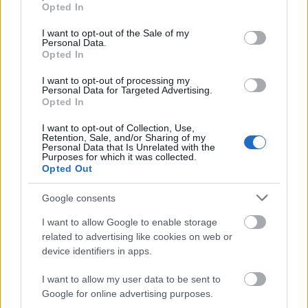
grant or deny consent to Google and its third-party tags to
Helyi hírek
Opted In
use your data for below specified purposes in below Google
Amire többmillióan vártunk: szombattól
consent section.
másodfokúra csökken a riasztás
I want to opt-out of the Sale of my
Personal Data.
Opted In
I want to opt-out of processing my
Personal Data for Targeted Advertising.
Helyi hírek
Opted In
Látlelet a hazai víziközművekről?
Egyetlen, fél évszázados vezetéken múlt
I want to opt-out of Collection, Use,
Bicske vízellátása
Retention, Sale, and/or Sharing of my
Personal Data that Is Unrelated with the
Purposes for which it was collected.
Opted Out
Helyi hírek
Gyárleállításokkal és átszervezett
Google consents
termeléssel tehermentesíti a
villamosenergia-rendszert a STRABAG
I want to allow Google to enable storage
related to advertising like cookies on web or
device identifiers in apps.
HIRDETÉS
I want to allow my user data to be sent to
Google for online advertising purposes.