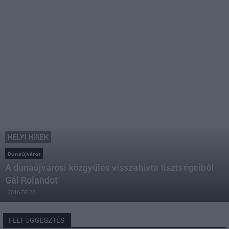
HELYI HÍREK
Dunaújváros
A dunaújvárosi közgyűlés visszahívta tisztségeiből
Gál Rolandot
2016.02.22
FELFÜGGESZTÉS