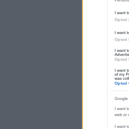
I want t
Opted 
I want t
Opted 
I want 
Advertis
Opted 
I want t
of my P
was col
Opted 
Google 
I want t
web or d
I want t