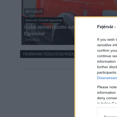
AKTUÁLIS
Fehérvári Tűzoltó Egyesület
Újabb német tűzoltó autóval gyarapodott a F
Fejérvár -
Egyesület
If you wish 
2019.09.22
sensitive in
confirm you
FEHÉRVÁRI TŰZOLTÓ EGYESÜLET
continue se
information 
further disc
participants
Downstream 
Please note
information 
deny consent
in below Go
Persona