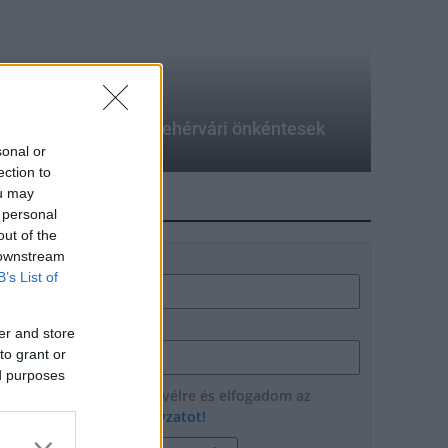
ak tűzoltó autót a fehérvári önkéntesek
sonal or
ection to
ou may
HÍRLEVÉL
 personal
out of the
 downstream
Név
B’s List of
E-mail cím
er and store
to grant or
ed purposes
Feliratkozom a hírlevélre és elfogadom az
adatvédelmi szabályzatot!