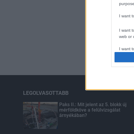
purpose
I want 
I want t
web or d
I want t
or app.
I want t
I want t
authenti
LEGOLVASOTTABB
Paks II.: Mit jelent az 5. blokk új
mérföldköve a felülvizsgálat
árnyékában?