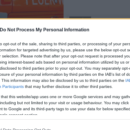
AKTUÁLIS
ehérvári Tűzoltó
Do Not Process My Personal Information
tűzoltók
Schwäbisch Gmündből kapt
to opt-out of the sale, sharing to third parties, or processing of your per
2017.11.11
formation for targeted advertising by us, please use the below opt-out s
r selection. Please note that after your opt-out request is processed y
eing interest-based ads based on personal information utilized by us or
disclosed to third parties prior to your opt-out. You may separately opt-
losure of your personal information by third parties on the IAB’s list of
. This information may also be disclosed by us to third parties on the
IA
Participants
that may further disclose it to other third parties.
 that this website/app uses one or more Google services and may gath
including but not limited to your visit or usage behaviour. You may click 
 to Google and its third-party tags to use your data for below specifi
ogle consent section.
l Data Processing Opt Outs