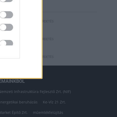
HIRDETÉS
HIRDETÉS
HIRDETÉS
ÉMÁINKBÓL
Nemzeti Infrastruktúra Fejlesztő Zrt. (NIF)
energetikai beruházás
Ke-Víz 21 Zrt.
Market Építő Zrt.
műemlékfelújítás