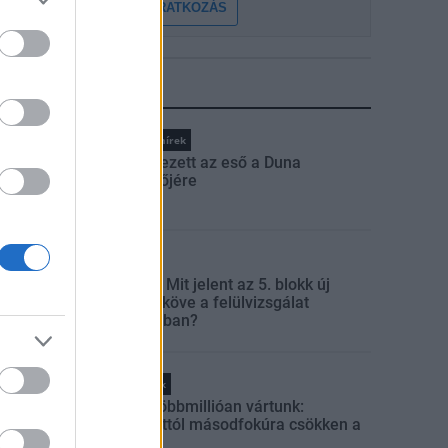
FELIRATKOZÁS
LEGFRISSEBB
Országos hírek
Megérkezett az eső a Duna
vízgyűjtőjére
Aktuális
Paks II.: Mit jelent az 5. blokk új
mérföldköve a felülvizsgálat
árnyékában?
Helyi hírek
Amire többmillióan vártunk:
szombattól másodfokúra csökken a
riasztás