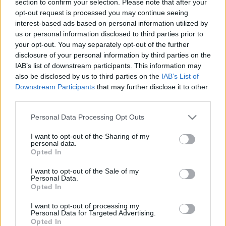
section to confirm your selection. Please note that after your
LEGFRISSEBB
opt-out request is processed you may continue seeing
interest-based ads based on personal information utilized by
Helyi hírek
us or personal information disclosed to third parties prior to
Amire többmillióan vártunk: szombattól
your opt-out. You may separately opt-out of the further
másodfokúra csökken a riasztás
disclosure of your personal information by third parties on the
IAB’s list of downstream participants. This information may
also be disclosed by us to third parties on the
IAB’s List of
Downstream Participants
that may further disclose it to other
Helyi hírek
third parties.
Látlelet a hazai víziközművekről?
Egyetlen, fél évszázados vezetéken múlt
Please note that this website/app uses one or more Google
Personal Data Processing Opt Outs
Bicske vízellátása
services and may gather and store information including but
not limited to your visit or usage behaviour. You may click to
I want to opt-out of the Sharing of my
personal data.
grant or deny consent to Google and its third-party tags to
Opted In
Helyi hírek
use your data for below specified purposes in below Google
Gyárleállításokkal és átszervezett
consent section.
I want to opt-out of the Sale of my
termeléssel tehermentesíti a
Personal Data.
villamosenergia-rendszert a STRABAG
Opted In
I want to opt-out of processing my
Personal Data for Targeted Advertising.
Opted In
HIRDETÉS