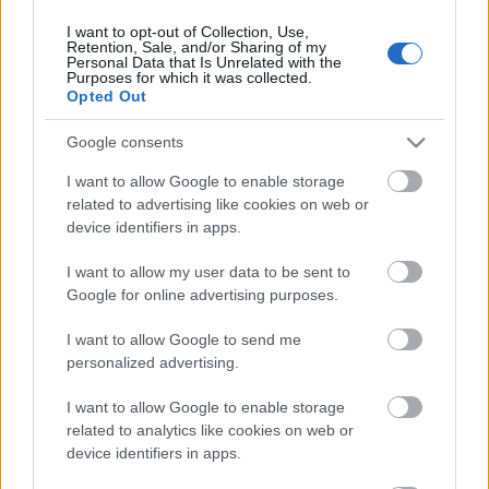
I want to opt-out of Collection, Use,
Retention, Sale, and/or Sharing of my
Personal Data that Is Unrelated with the
HIRDETÉS
Purposes for which it was collected.
Opted Out
Google consents
HIRDETÉS
I want to allow Google to enable storage
related to advertising like cookies on web or
device identifiers in apps.
LEGOLVASOTTABB
I want to allow my user data to be sent to
Egyhetes országos ellenőrzést tart a
Google for online advertising purposes.
rendőrség a utakon
I want to allow Google to send me
personalized advertising.
I want to allow Google to enable storage
Mától jelentkezhetnek a kivitelezők a
háztartások napelemes és fűtési
related to analytics like cookies on web or
rendszereit támogató pályázatra
device identifiers in apps.