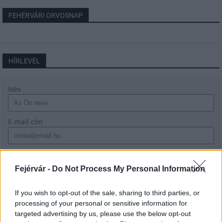
FEHÉRVÁRI ORVOSNAP
HÍRLEVÉL
Név
E-mail cím
Feliratkozom a hírlevélre és elfogadom az
adatvédelmi
szabályzatot!
Fejérvár -
Do Not Process My Personal Information
FELIRATKOZÁS
If you wish to opt-out of the sale, sharing to third parties, or
processing of your personal or sensitive information for
targeted advertising by us, please use the below opt-out