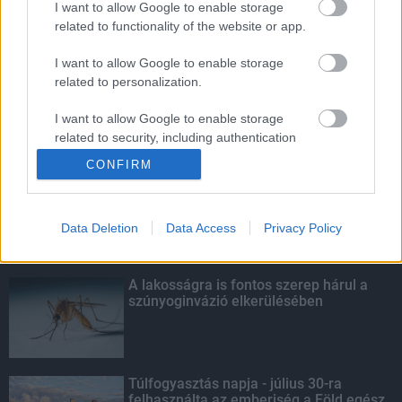
I want to allow Google to enable storage
related to functionality of the website or app.
Amire többmillióan vártunk: szombattól
másodfokúra csökken a riasztás
I want to allow Google to enable storage
related to personalization.
I want to allow Google to enable storage
related to security, including authentication
KIEMELT
functionality and fraud prevention, and other
CONFIRM
user protection.
Kecskeméten is szakirányú
továbbképzésekkel erősít a Gál Ferenc
Egyetem
Data Deletion
Data Access
Privacy Policy
A lakosságra is fontos szerep hárul a
szúnyoginvázió elkerülésében
Túlfogyasztás napja - július 30-ra
felhasználta az emberiség a Föld egész