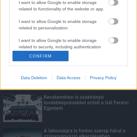
I want to allow Google to enable storage
related to functionality of the website or app.
Amire többmillióan vártunk: szombattól
másodfokúra csökken a riasztás
I want to allow Google to enable storage
related to personalization.
I want to allow Google to enable storage
related to security, including authentication
KIEMELT
functionality and fraud prevention, and other
CONFIRM
user protection.
Megérkezett az eső a Duna
vízgyűjtőjére
Data Deletion
Data Access
Privacy Policy
Kecskeméten is szakirányú
továbbképzésekkel erősít a Gál Ferenc
Egyetem
A lakosságra is fontos szerep hárul a
szúnyoginvázió elkerülésében