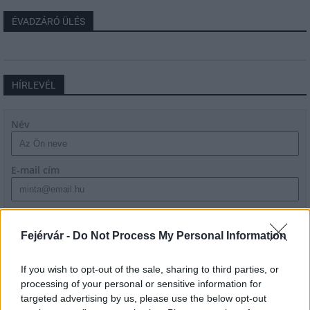
ÉVADZÁRÓ ÜLÉS
HÍRLEVÉL
Név
E-mail cím
Feliratkozom a hírlevélre és elfogadom az
adatvédelmi
szabályzatot!
Fejérvár -
Do Not Process My Personal Information
FELIRATKOZÁS
If you wish to opt-out of the sale, sharing to third parties, or
processing of your personal or sensitive information for
targeted advertising by us, please use the below opt-out