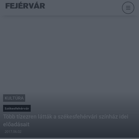
KULTÚRA
Székesfehérvár
Több tízezren látták a székesfehérvári színház idei
előadásait
2017.06.02