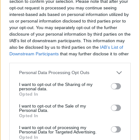
section to confirm your selection. Please note that after your
LEGFRISSEBB
opt-out request is processed you may continue seeing
interest-based ads based on personal information utilized by
Országos hírek
us or personal information disclosed to third parties prior to
Megérkezett az eső a Duna vízgyűjtőjére
your opt-out. You may separately opt-out of the further
disclosure of your personal information by third parties on the
IAB’s list of downstream participants. This information may
also be disclosed by us to third parties on the
IAB’s List of
Downstream Participants
that may further disclose it to other
Aktuális
third parties.
Paks II.: Mit jelent az 5. blokk új
mérföldköve a felülvizsgálat
Please note that this website/app uses one or more Google
Personal Data Processing Opt Outs
árnyékában?
services and may gather and store information including but
not limited to your visit or usage behaviour. You may click to
I want to opt-out of the Sharing of my
personal data.
grant or deny consent to Google and its third-party tags to
Opted In
Helyi hírek
use your data for below specified purposes in below Google
Amire többmillióan vártunk: szombattól
consent section.
I want to opt-out of the Sale of my
másodfokúra csökken a riasztás
Personal Data.
Opted In
I want to opt-out of processing my
Personal Data for Targeted Advertising.
Opted In
HIRDETÉS