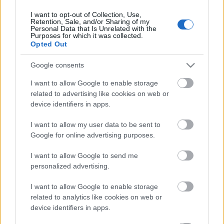
I want to opt-out of Collection, Use,
Retention, Sale, and/or Sharing of my
Personal Data that Is Unrelated with the
HIRDETÉS
Purposes for which it was collected.
Opted Out
Google consents
HIRDETÉS
I want to allow Google to enable storage
related to advertising like cookies on web or
device identifiers in apps.
LEGOLVASOTTABB
I want to allow my user data to be sent to
Paks II.: Mit jelent az 5. blokk új
Google for online advertising purposes.
mérföldköve a felülvizsgálat
árnyékában?
I want to allow Google to send me
personalized advertising.
I want to allow Google to enable storage
Fontos a postaládákba költöző
széncinegék védelme
related to analytics like cookies on web or
device identifiers in apps.