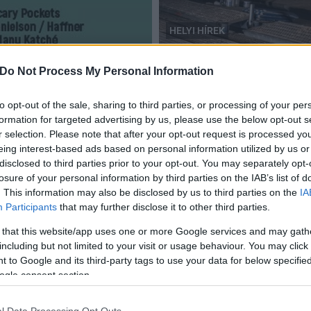
HELYI HÍREK
Fejér-B.Á.L. Zrt.
Történeti és műemléki kin
Do Not Process My Personal Information
dei Veszprém Jazz Fesztivál
megújítása során
to opt-out of the sale, sharing to third parties, or processing of your per
2023.03.15
formation for targeted advertising by us, please use the below opt-out s
r selection. Please note that after your opt-out request is processed y
eing interest-based ads based on personal information utilized by us or
disclosed to third parties prior to your opt-out. You may separately opt-
losure of your personal information by third parties on the IAB’s list of
. This information may also be disclosed by us to third parties on the
IA
EKF 2023 - Székesfehérvár pályázata több
Participants
that may further disclose it to other third parties.
pontját is megvalósítja a jövőben
 that this website/app uses one or more Google services and may gath
2018.02.15
including but not limited to your visit or usage behaviour. You may click 
Kultúra
 to Google and its third-party tags to use your data for below specifi
ogle consent section.
l Data Processing Opt Outs