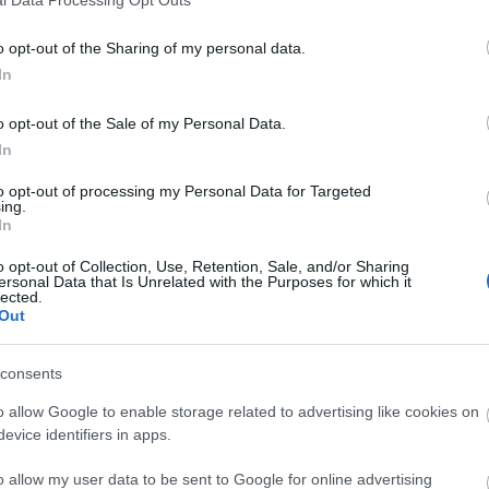
o opt-out of the Sharing of my personal data.
In
o opt-out of the Sale of my Personal Data.
In
to opt-out of processing my Personal Data for Targeted
Székesfehérvár az Európa Kulturális Fővárosa (EKF)
ing.
In
címre beadott pályázata több pontját is megvalósítja a
jövőben, függetlenül attól, hogy nem fogja elnyerni a
o opt-out of Collection, Use, Retention, Sale, and/or Sharing
címet.
ersonal Data that Is Unrelated with the Purposes for which it
lected.
Out
consents
o allow Google to enable storage related to advertising like cookies on
evice identifiers in apps.
o allow my user data to be sent to Google for online advertising