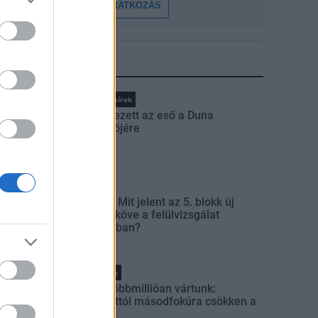
FELIRATKOZÁS
LEGFRISSEBB
Országos hírek
Megérkezett az eső a Duna
vízgyűjtőjére
Aktuális
Paks II.: Mit jelent az 5. blokk új
mérföldköve a felülvizsgálat
árnyékában?
Helyi hírek
Amire többmillióan vártunk:
szombattól másodfokúra csökken a
riasztás