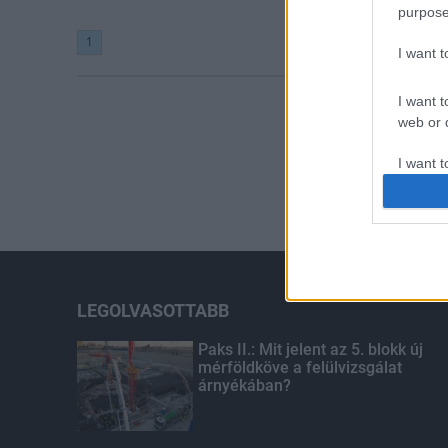
purpose
1
I want 
I want t
web or d
I want t
or app.
I want t
I want t
authenti
LEGOLVASOTTABB
Paks II.: Mit jelent az 5. blokk új
mérföldköve a felülvizsgálat
árnyékában?