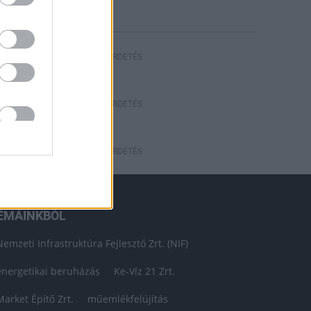
HIRDETÉS
HIRDETÉS
HIRDETÉS
ÉMÁINKBÓL
Nemzeti Infrastruktúra Fejlesztő Zrt. (NIF)
energetikai beruházás
Ke-Víz 21 Zrt.
Market Építő Zrt.
műemlékfelújítás