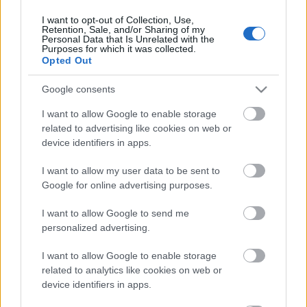
I want to opt-out of Collection, Use,
Retention, Sale, and/or Sharing of my
Personal Data that Is Unrelated with the
HIRDETÉS
Purposes for which it was collected.
Opted Out
Google consents
HIRDETÉS
I want to allow Google to enable storage
related to advertising like cookies on web or
device identifiers in apps.
LEGOLVASOTTABB
I want to allow my user data to be sent to
Paks II.: Mit jelent az 5. blokk új
Google for online advertising purposes.
mérföldköve a felülvizsgálat
árnyékában?
I want to allow Google to send me
personalized advertising.
I want to allow Google to enable storage
Fontos a postaládákba költöző
széncinegék védelme
related to analytics like cookies on web or
device identifiers in apps.