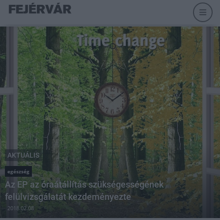
AKTUÁLIS
egészség
Az EP az óraátállítás szükségességének
felülvizsgálatát kezdeményezte
2018.02.08