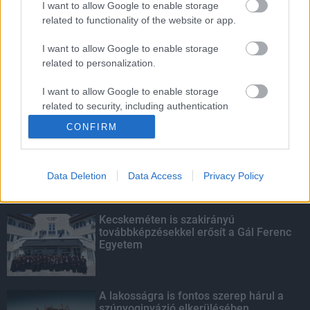
I want to allow Google to enable storage
related to functionality of the website or app.
Amire többmillióan vártunk: szombattól
másodfokúra csökken a riasztás
I want to allow Google to enable storage
related to personalization.
I want to allow Google to enable storage
related to security, including authentication
KIEMELT
functionality and fraud prevention, and other
CONFIRM
user protection.
Megérkezett az eső a Duna
vízgyűjtőjére
Data Deletion
Data Access
Privacy Policy
Kecskeméten is szakirányú
továbbképzésekkel erősít a Gál Ferenc
Egyetem
A lakosságra is fontos szerep hárul a
szúnyoginvázió elkerülésében