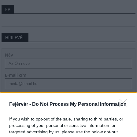
EP
HÍRLEVÉL
Név
E-mail cím
Feliratkozom a hírlevélre és elfogadom az
adatvédelmi
szabályzatot!
Fejérvár -
Do Not Process My Personal Information
FELIRATKOZÁS
If you wish to opt-out of the sale, sharing to third parties, or
processing of your personal or sensitive information for
targeted advertising by us, please use the below opt-out