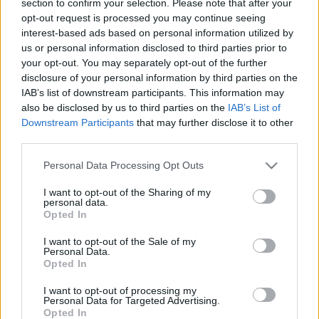
section to confirm your selection. Please note that after your
LEGFRISSEBB
opt-out request is processed you may continue seeing
interest-based ads based on personal information utilized by
Országos hírek
us or personal information disclosed to third parties prior to
Megérkezett az eső a Duna vízgyűjtőjére
your opt-out. You may separately opt-out of the further
disclosure of your personal information by third parties on the
IAB’s list of downstream participants. This information may
also be disclosed by us to third parties on the
IAB’s List of
Downstream Participants
that may further disclose it to other
Aktuális
third parties.
Paks II.: Mit jelent az 5. blokk új
mérföldköve a felülvizsgálat
Please note that this website/app uses one or more Google
Personal Data Processing Opt Outs
árnyékában?
services and may gather and store information including but
not limited to your visit or usage behaviour. You may click to
I want to opt-out of the Sharing of my
personal data.
grant or deny consent to Google and its third-party tags to
Opted In
Helyi hírek
use your data for below specified purposes in below Google
Amire többmillióan vártunk: szombattól
consent section.
I want to opt-out of the Sale of my
másodfokúra csökken a riasztás
Personal Data.
Opted In
I want to opt-out of processing my
Personal Data for Targeted Advertising.
Opted In
HIRDETÉS