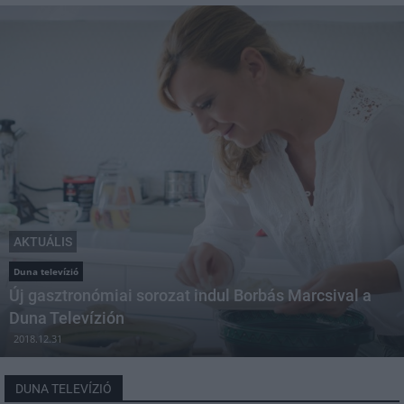
AKTUÁLIS
Duna televízió
Új gasztronómiai sorozat indul Borbás Marcsival a
Duna Televízión
2018.12.31
DUNA TELEVÍZIÓ