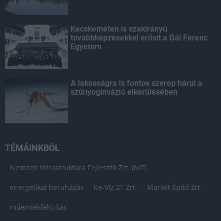
Kecskeméten is szakirányú
továbbképzésekkel erősít a Gál Ferenc
Egyetem
A lakosságra is fontos szerep hárul a
szúnyoginvázió elkerülésében
TÉMÁINKBÓL
Nemzeti Infrastruktúra Fejlesztő Zrt. (NIF)
energetikai beruházás
Ke-Víz 21 Zrt.
Market Építő Zrt.
műemlékfelújítás