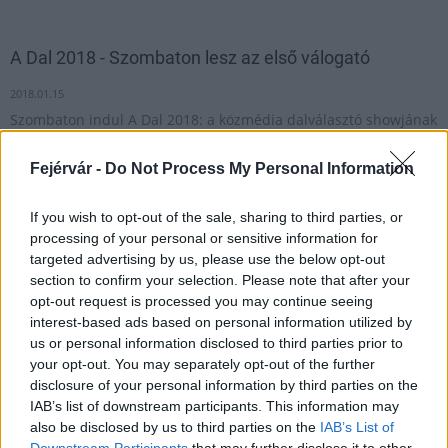
A Dal 2018 - Szombaton lesz az első válogató
2018.01.15
Szombaton indul A Dal 2018: a közmédia dalválasztó showjának
első adásában tíz előadó lesz látható és hallható élőben a Duna
televízióban.
Fejérvár -
Do Not Process My Personal Information
If you wish to opt-out of the sale, sharing to third parties, or
1
processing of your personal or sensitive information for
targeted advertising by us, please use the below opt-out
section to confirm your selection. Please note that after your
opt-out request is processed you may continue seeing
HÍRLEVÉL
interest-based ads based on personal information utilized by
us or personal information disclosed to third parties prior to
your opt-out. You may separately opt-out of the further
Név
disclosure of your personal information by third parties on the
IAB’s list of downstream participants. This information may
also be disclosed by us to third parties on the
IAB’s List of
E-mail cím
Downstream Participants
that may further disclose it to other