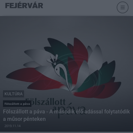
KULTÚRA
Fölszállott a páva
Fölszállott a páva - A második élő adással folytatódik
a műsor pénteken
2019.11.14