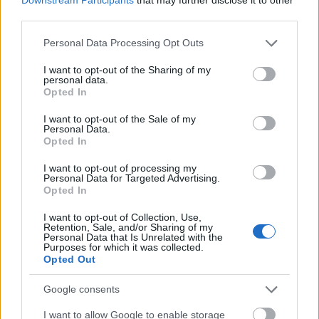
third parties.
Feliratkozom a hírlevélre és elfogadom az
adatvédelmi
Please note that this website/app uses one or more Google
Personal Data Processing Opt Outs
szabályzatot!
services and may gather and store information including but
not limited to your visit or usage behaviour. You may click to
I want to opt-out of the Sharing of my
personal data.
FELIRATKOZÁS
grant or deny consent to Google and its third-party tags to
Opted In
use your data for below specified purposes in below Google
consent section.
I want to opt-out of the Sale of my
Personal Data.
Opted In
LEGFRISSEBB
I want to opt-out of processing my
Országos hírek
Personal Data for Targeted Advertising.
Megérkezett az eső a Duna vízgyűjtőjére
Opted In
I want to opt-out of Collection, Use,
Retention, Sale, and/or Sharing of my
Personal Data that Is Unrelated with the
Purposes for which it was collected.
Opted Out
Aktuális
Paks II.: Mit jelent az 5. blokk új
Google consents
mérföldköve a felülvizsgálat
árnyékában?
I want to allow Google to enable storage