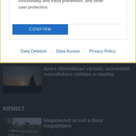
functionality and fraud prevention, and other
Paks II.: Mit jelent az 5. blokk új
user protection.
mérföldköve a felülvizsgálat
árnyékában?
CONFIRM
Fontos a postaládákba költöző
széncinegék védelme
Data Deletion
Data Access
Privacy Policy
Amire többmillióan vártunk: szombattól
másodfokúra csökken a riasztás
KIEMELT
Megérkezett az eső a Duna
vízgyűjtőjére