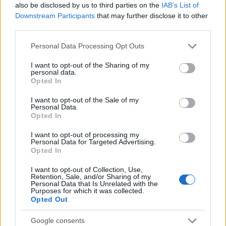
also be disclosed by us to third parties on the
IAB’s List of
Downstream Participants
that may further disclose it to other
E-mail cím
third parties.
Please note that this website/app uses one or more Google
Personal Data Processing Opt Outs
services and may gather and store information including but
Feliratkozom a hírlevélre és elfogadom az
adatvédelmi
not limited to your visit or usage behaviour. You may click to
I want to opt-out of the Sharing of my
szabályzatot!
personal data.
grant or deny consent to Google and its third-party tags to
Opted In
use your data for below specified purposes in below Google
FELIRATKOZÁS
consent section.
I want to opt-out of the Sale of my
Personal Data.
Opted In
LEGFRISSEBB
I want to opt-out of processing my
Personal Data for Targeted Advertising.
Opted In
Helyi hírek
Gyárleállításokkal és átszervezett
I want to opt-out of Collection, Use,
termeléssel tehermentesíti a
Retention, Sale, and/or Sharing of my
Personal Data that Is Unrelated with the
villamosenergia-rendszert a STRABAG
Purposes for which it was collected.
Opted Out
Országos hírek
Google consents