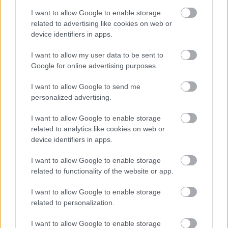
Szakirányú továbbképzésekkel segíti
idén is a társadalmi kihívások leküzdését
I want to allow Google to enable storage
a Gál Ferenc Egyetem
related to advertising like cookies on web or
device identifiers in apps.
Országos hírek
I want to allow my user data to be sent to
A lakosságra is fontos szerep hárul a
Google for online advertising purposes.
szúnyoginvázió elkerülésében
I want to allow Google to send me
personalized advertising.
I want to allow Google to enable storage
HIRDETÉS
related to analytics like cookies on web or
device identifiers in apps.
I want to allow Google to enable storage
HIRDETÉS
related to functionality of the website or app.
I want to allow Google to enable storage
HIRDETÉS
related to personalization.
I want to allow Google to enable storage