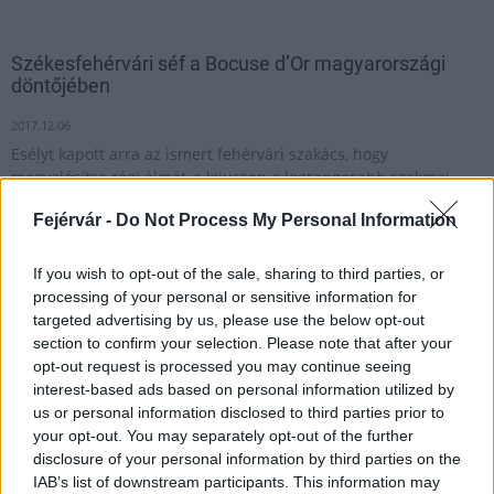
Székesfehérvári séf a Bocuse d’Or magyarországi
döntőjében
2017.12.06
Esélyt kapott arra az ismert fehérvári szakács, hogy
megvalósítsa régi álmát, s kijusson a legrangosabb szakmai
világversenyre, amelyet korunk egyik legnagyobb
Fejérvár -
Do Not Process My Personal Information
szakácsikonjáról, a jelenleg 91 éves francia Paul Bocuse
mesterszakácsról neveztek el.
If you wish to opt-out of the sale, sharing to third parties, or
processing of your personal or sensitive information for
targeted advertising by us, please use the below opt-out
1
section to confirm your selection. Please note that after your
opt-out request is processed you may continue seeing
interest-based ads based on personal information utilized by
us or personal information disclosed to third parties prior to
HÍRLEVÉL
your opt-out. You may separately opt-out of the further
disclosure of your personal information by third parties on the
Név
IAB’s list of downstream participants. This information may