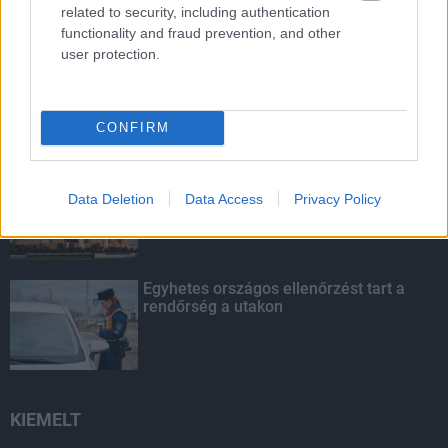
related to security, including authentication
LEGOLVASOTTABB
functionality and fraud prevention, and other
user protection.
Szakirányú továbbképzésekkel segíti
idén is a társadalmi kihívások
leküzdését a Gál Ferenc Egyetem
CONFIRM
Túlfogyasztás napja - július 30-ra
felhasználta az emberiség a Föld egész
Data Deletion
Data Access
Privacy Policy
évre elegendő erőforrásait
Egyhetes országos ellenőrzést tart a
rendőrség a utakon
KIEMELT