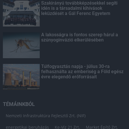
Szakirányú továbbképzésekkel segíti
idén is a társadalmi kihívások
leküzdését a Gál Ferenc Egyetem
A lakosságra is fontos szerep hárul a
szúnyoginvázió elkerülésében
Túlfogyasztás napja - július 30-ra
felhasználta az emberiség a Föld egész
évre elegendő erőforrásait
TÉMÁINKBÓL
Nemzeti Infrastruktúra Fejlesztő Zrt. (NIF)
energetikai beruházás
Ke-Víz 21 Zrt.
Market Építő Zrt.