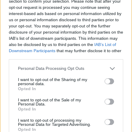
section to confirm your selection. Please note that after your
LEGFRISSEBB
opt-out request is processed you may continue seeing
interest-based ads based on personal information utilized by
Országos hírek
us or personal information disclosed to third parties prior to
Megérkezett az eső a Duna vízgyűjtőjére
your opt-out. You may separately opt-out of the further
disclosure of your personal information by third parties on the
IAB’s list of downstream participants. This information may
also be disclosed by us to third parties on the
IAB’s List of
Downstream Participants
that may further disclose it to other
Aktuális
third parties.
Paks II.: Mit jelent az 5. blokk új
mérföldköve a felülvizsgálat
Please note that this website/app uses one or more Google
Personal Data Processing Opt Outs
árnyékában?
services and may gather and store information including but
not limited to your visit or usage behaviour. You may click to
I want to opt-out of the Sharing of my
personal data.
grant or deny consent to Google and its third-party tags to
Opted In
Helyi hírek
use your data for below specified purposes in below Google
Amire többmillióan vártunk: szombattól
consent section.
I want to opt-out of the Sale of my
másodfokúra csökken a riasztás
Personal Data.
Opted In
I want to opt-out of processing my
Personal Data for Targeted Advertising.
Opted In
HIRDETÉS