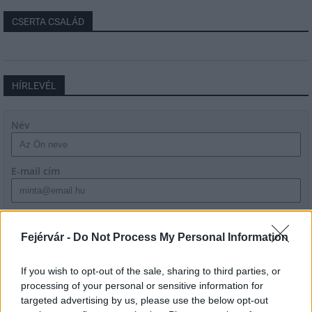
CSERTA CSALÁD
HÍRLEVÉL
Név
E-mail cím
Feliratkozom a hírlevélre és elfogadom az
adatvédelmi
szabályzatot!
Fejérvár -
Do Not Process My Personal Information
FELIRATKOZÁS
If you wish to opt-out of the sale, sharing to third parties, or
processing of your personal or sensitive information for
targeted advertising by us, please use the below opt-out