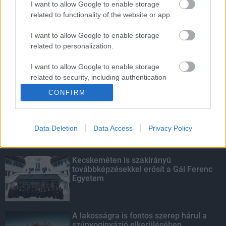
I want to allow Google to enable storage
related to functionality of the website or app.
Amire többmillióan vártunk: szombattól
másodfokúra csökken a riasztás
I want to allow Google to enable storage
related to personalization.
I want to allow Google to enable storage
related to security, including authentication
KIEMELT
functionality and fraud prevention, and other
CONFIRM
user protection.
Megérkezett az eső a Duna
vízgyűjtőjére
Data Deletion
Data Access
Privacy Policy
Kecskeméten is szakirányú
továbbképzésekkel erősít a Gál Ferenc
Egyetem
A lakosságra is fontos szerep hárul a
szúnyoginvázió elkerülésében