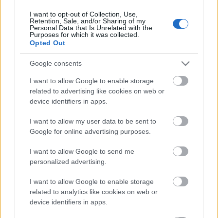
I want to opt-out of Collection, Use,
Retention, Sale, and/or Sharing of my
Personal Data that Is Unrelated with the
HIRDETÉS
Purposes for which it was collected.
Opted Out
Google consents
HIRDETÉS
I want to allow Google to enable storage
related to advertising like cookies on web or
device identifiers in apps.
LEGOLVASOTTABB
I want to allow my user data to be sent to
Paks II.: Mit jelent az 5. blokk új
Google for online advertising purposes.
mérföldköve a felülvizsgálat
árnyékában?
I want to allow Google to send me
personalized advertising.
I want to allow Google to enable storage
Fontos a postaládákba költöző
széncinegék védelme
related to analytics like cookies on web or
device identifiers in apps.