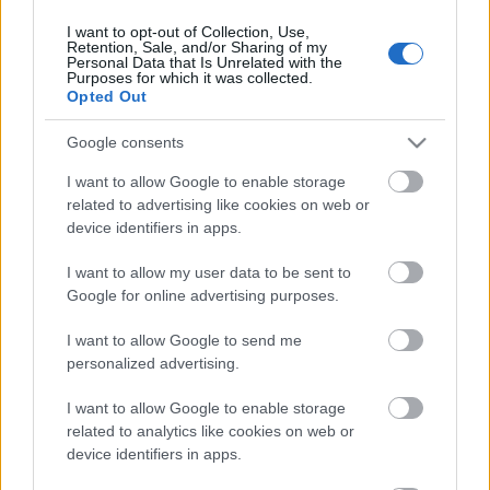
I want to opt-out of Collection, Use,
Retention, Sale, and/or Sharing of my
Personal Data that Is Unrelated with the
HIRDETÉS
Purposes for which it was collected.
Opted Out
Google consents
HIRDETÉS
I want to allow Google to enable storage
related to advertising like cookies on web or
device identifiers in apps.
LEGOLVASOTTABB
I want to allow my user data to be sent to
Paks II.: Mit jelent az 5. blokk új
Google for online advertising purposes.
mérföldköve a felülvizsgálat
árnyékában?
I want to allow Google to send me
personalized advertising.
I want to allow Google to enable storage
Fontos a postaládákba költöző
széncinegék védelme
related to analytics like cookies on web or
device identifiers in apps.