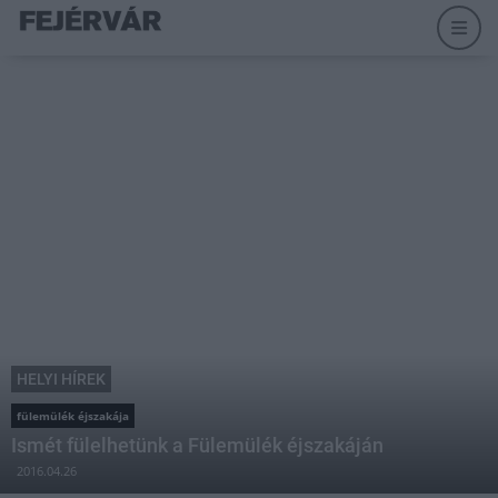
HELYI HÍREK
fülemülék éjszakája
Ismét fülelhetünk a Fülemülék éjszakáján
2016.04.26