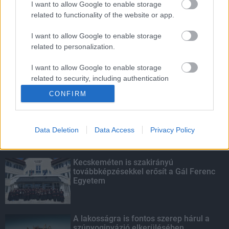
I want to allow Google to enable storage
related to functionality of the website or app.
Amire többmillióan vártunk: szombattól
másodfokúra csökken a riasztás
I want to allow Google to enable storage
related to personalization.
I want to allow Google to enable storage
related to security, including authentication
KIEMELT
functionality and fraud prevention, and other
CONFIRM
user protection.
Megérkezett az eső a Duna
vízgyűjtőjére
Data Deletion
Data Access
Privacy Policy
Kecskeméten is szakirányú
továbbképzésekkel erősít a Gál Ferenc
Egyetem
A lakosságra is fontos szerep hárul a
szúnyoginvázió elkerülésében