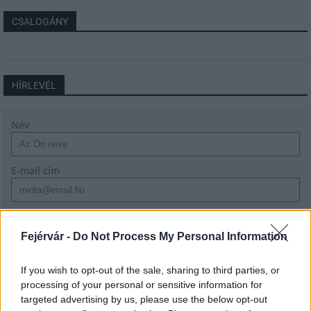
CSALOGÁNY
HÍRLEVÉL
Név
E-mail cím
Feliratkozom a hírlevélre és elfogadom az
adatvédelmi
szabályzatot!
Fejérvár -
Do Not Process My Personal Information
FELIRATKOZÁS
If you wish to opt-out of the sale, sharing to third parties, or
processing of your personal or sensitive information for
targeted advertising by us, please use the below opt-out