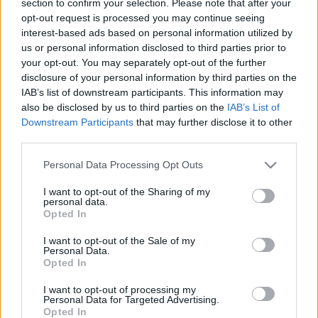
section to confirm your selection. Please note that after your
LEGFRISSEBB
opt-out request is processed you may continue seeing
interest-based ads based on personal information utilized by
Országos hírek
us or personal information disclosed to third parties prior to
Megérkezett az eső a Duna vízgyűjtőjére
your opt-out. You may separately opt-out of the further
disclosure of your personal information by third parties on the
IAB’s list of downstream participants. This information may
also be disclosed by us to third parties on the
IAB’s List of
Downstream Participants
that may further disclose it to other
Aktuális
third parties.
Paks II.: Mit jelent az 5. blokk új
mérföldköve a felülvizsgálat
Please note that this website/app uses one or more Google
Personal Data Processing Opt Outs
árnyékában?
services and may gather and store information including but
not limited to your visit or usage behaviour. You may click to
I want to opt-out of the Sharing of my
personal data.
grant or deny consent to Google and its third-party tags to
Opted In
Helyi hírek
use your data for below specified purposes in below Google
Amire többmillióan vártunk: szombattól
consent section.
I want to opt-out of the Sale of my
másodfokúra csökken a riasztás
Personal Data.
Opted In
I want to opt-out of processing my
Personal Data for Targeted Advertising.
Opted In
HIRDETÉS