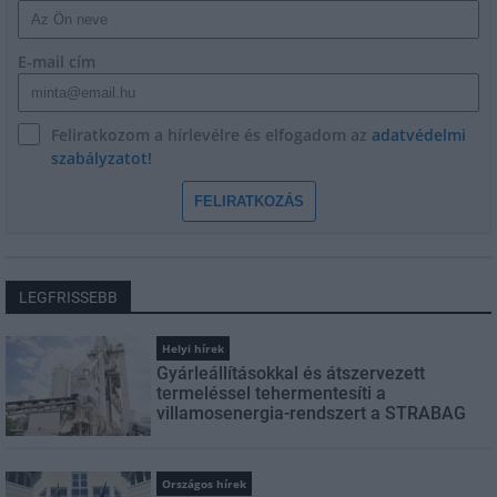
E-mail cím
Feliratkozom a hírlevélre és elfogadom az
adatvédelmi
szabályzatot!
FELIRATKOZÁS
LEGFRISSEBB
Helyi hírek
Gyárleállításokkal és átszervezett
termeléssel tehermentesíti a
villamosenergia-rendszert a STRABAG
Országos hírek