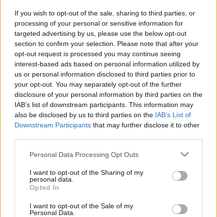
helyszíne 2016. június 1. napjától megváltozik.
If you wish to opt-out of the sale, sharing to third parties, or
processing of your personal or sensitive information for
targeted advertising by us, please use the below opt-out
Januártól a tetőtérbeépítésre is igénybe vehető a
section to confirm your selection. Please note that after your
csok
opt-out request is processed you may continue seeing
interest-based ads based on personal information utilized by
2020.10.28
us or personal information disclosed to third parties prior to
Országos hírek
your opt-out. You may separately opt-out of the further
disclosure of your personal information by third parties on the
IAB’s list of downstream participants. This information may
also be disclosed by us to third parties on the
IAB’s List of
Downstream Participants
that may further disclose it to other
third parties.
Please note that this website/app uses one or more Google
Personal Data Processing Opt Outs
services and may gather and store information including but
not limited to your visit or usage behaviour. You may click to
I want to opt-out of the Sharing of my
personal data.
grant or deny consent to Google and its third-party tags to
Opted In
use your data for below specified purposes in below Google
consent section.
I want to opt-out of the Sale of my
Personal Data.
Három gyermeknél 10 millió forintot vehetnek igénybe a