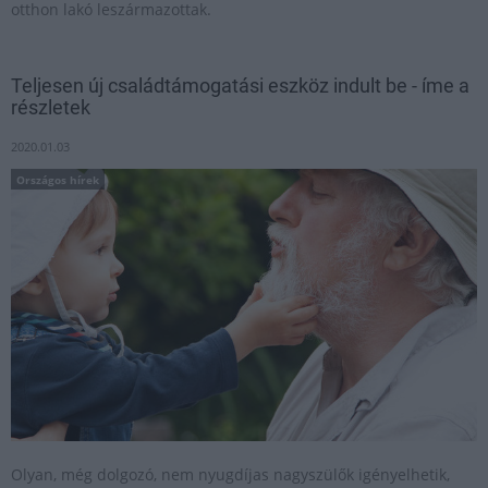
otthon lakó leszármazottak.
Teljesen új családtámogatási eszköz indult be - íme a
részletek
2020.01.03
Országos hírek
Olyan, még dolgozó, nem nyugdíjas nagyszülők igényelhetik,