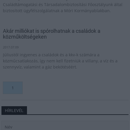
Családtámogatási és Társadalombiztosítási Főosztályunk által
biztosított ügyfélszolgálatnak a Móri Kormányablakban.
Akár milliókat is spórolhatnak a családok a
közműköltségeken
2017.07.09
Júliustól ingyenes a családok és a kkv-k számára a
közműcsatlakozás, így nem kell fizetniük a villany, a víz és a
szennyvíz, valamint a gáz bekötéséért.
1
HÍRLEVÉL
Név