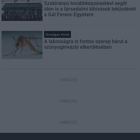
Szakirányú továbbképzésekkel segíti
idén is a társadalmi kihívások leküzdését
a Gál Ferenc Egyetem
Országos hírek
A lakosságra is fontos szerep hárul a
szúnyoginvázió elkerülésében
HIRDETÉS
HIRDETÉS
HIRDETÉS