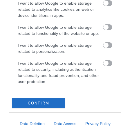
I want to allow Google to enable storage
a szeptemberben esedékes családtámogatásokat - közölte az
related to analytics like cookies on web or
Emberi Erőforrások Minisztériuma kedden az MTI-vel.
device identifiers in apps.
I want to allow Google to enable storage
Már online is igényelhető a babaváró hitel
related to functionality of the website or app.
2019.07.02
I want to allow Google to enable storage
Országos hírek
related to personalization.
I want to allow Google to enable storage
related to security, including authentication
functionality and fraud prevention, and other
user protection.
CONFIRM
Data Deletion
Data Access
Privacy Policy
A rendkívül kedvező feltételekkel igényelhető, 10 milliós hitel