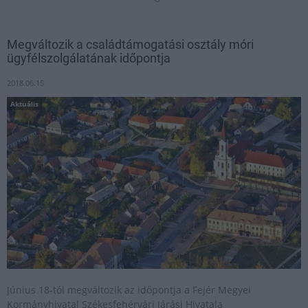
Megváltozik a családtámogatási osztály móri
ügyfélszolgálatának időpontja
2018.06.15
Aktuális
Június 18-tól megváltozik az időpontja a Fejér Megyei
Kormányhivatal Székesfehérvári Járási Hivatala