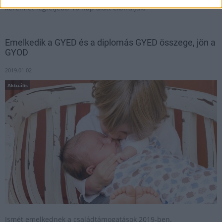
kérelmét legfeljebb 10 nap alatt elbírálják.
Emelkedik a GYED és a diplomás GYED összege, jön a
GYOD
2019.01.02
Aktuális
Ismét emelkednek a családtámogatások 2019-ben.