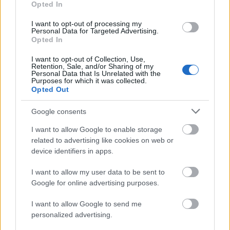
Opted In
családok vissza nem fizetendő támogatásként.
I want to opt-out of processing my
Personal Data for Targeted Advertising.
Opted In
Augusztus végén érkeznek a szeptemberi
családtámogatások
I want to opt-out of Collection, Use,
Retention, Sale, and/or Sharing of my
2019.08.07
Personal Data that Is Unrelated with the
Purposes for which it was collected.
Aktuális
Opted Out
Google consents
I want to allow Google to enable storage
related to advertising like cookies on web or
device identifiers in apps.
I want to allow my user data to be sent to
Google for online advertising purposes.
I want to allow Google to send me
personalized advertising.
A gyermeket nevelő családok már augusztus végén megkapják