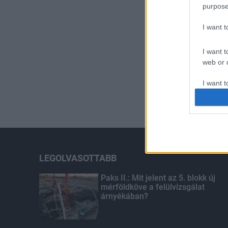
purpose
I want 
I want t
web or d
I want t
or app.
I want t
I want t
authenti
LEGOLVASOTTABB
Paks II.: Mit jelent az 5. blokk új
mérföldköve a felülvizsgálat
árnyékában?