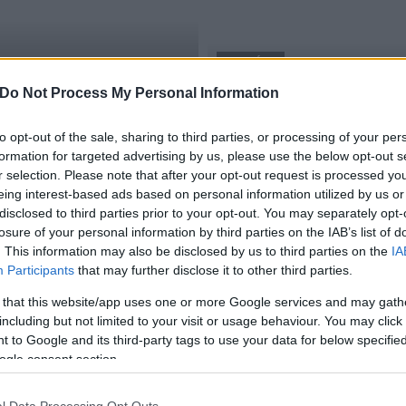
AKTUÁLIS
mbati székesfehérvári
Do Not Process My Personal Information
boxgála
Kovács Zoltán megszerez
to opt-out of the sale, sharing to third parties, or processing of your per
2016.11.13
formation for targeted advertising by us, please use the below opt-out s
r selection. Please note that after your opt-out request is processed y
eing interest-based ads based on personal information utilized by us or
disclosed to third parties prior to your opt-out. You may separately opt-
losure of your personal information by third parties on the IAB’s list of
. This information may also be disclosed by us to third parties on the
IA
Participants
that may further disclose it to other third parties.
 that this website/app uses one or more Google services and may gath
including but not limited to your visit or usage behaviour. You may click 
 to Google and its third-party tags to use your data for below specifi
ogle consent section.
l Data Processing Opt Outs