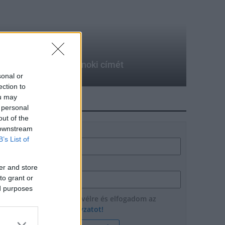
te a WBO Európa-bajnoki címét
sonal or
ection to
ou may
HÍRLEVÉL
 personal
out of the
 downstream
Név
B’s List of
E-mail cím
er and store
to grant or
ed purposes
Feliratkozom a hírlevélre és elfogadom az
adatvédelmi szabályzatot!