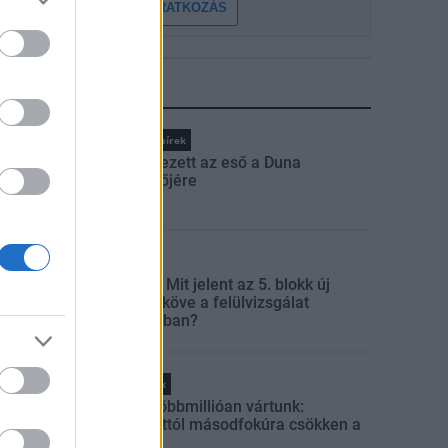
FELIRATKOZÁS
LEGFRISSEBB
Országos hírek
Megérkezett az eső a Duna
vízgyűjtőjére
Aktuális
Paks II.: Mit jelent az 5. blokk új
mérföldköve a felülvizsgálat
árnyékában?
Helyi hírek
Amire többmillióan vártunk:
szombattól másodfokúra csökken a
riasztás