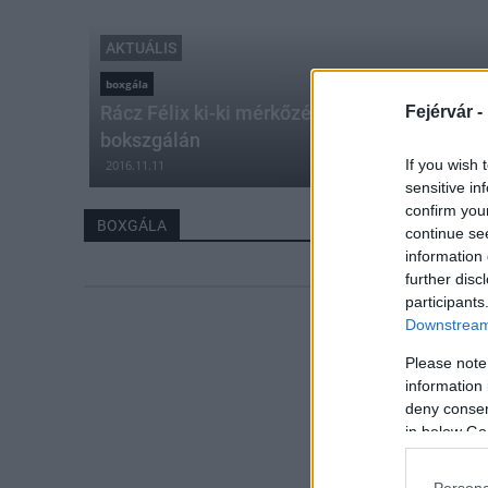
AKTUÁLIS
boxgála
Rácz Félix ki-ki mérkőzésekre számít a szo
Fejérvár -
bokszgálán
If you wish 
2016.11.11
sensitive in
confirm you
BOXGÁLA
continue se
information 
further disc
participants
Downstream 
Please note
information 
deny consent
in below Go
Persona