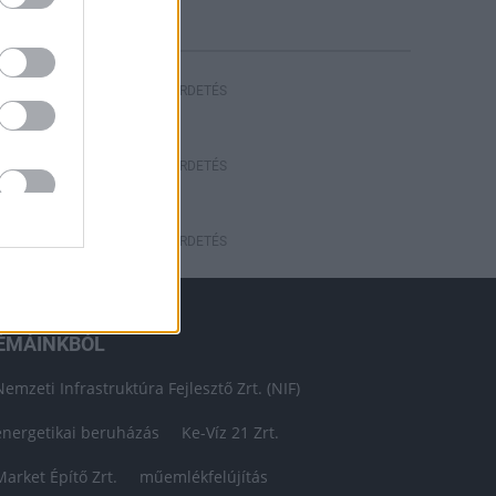
HIRDETÉS
HIRDETÉS
HIRDETÉS
ÉMÁINKBÓL
Nemzeti Infrastruktúra Fejlesztő Zrt. (NIF)
energetikai beruházás
Ke-Víz 21 Zrt.
Market Építő Zrt.
műemlékfelújítás