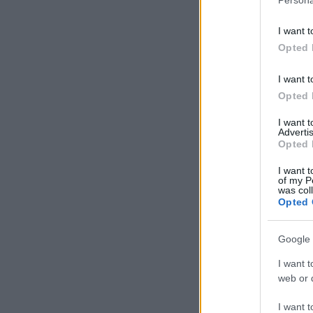
I want t
Opted 
I want t
Opted 
I want 
Advertis
Opted 
I want t
of my P
was col
Opted 
Google 
I want t
web or d
I want t