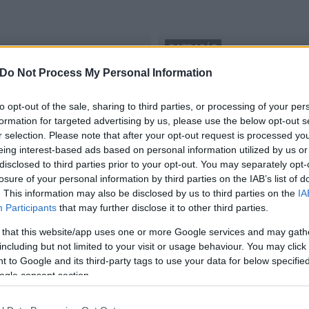
GAZDASÁG
elektromos autó
Do Not Process My Personal Information
os
Előreláthatóan három töl
2017.02.24
to opt-out of the sale, sharing to third parties, or processing of your per
formation for targeted advertising by us, please use the below opt-out s
r selection. Please note that after your opt-out request is processed y
eing interest-based ads based on personal information utilized by us or
disclosed to third parties prior to your opt-out. You may separately opt-
losure of your personal information by third parties on the IAB’s list of
. This information may also be disclosed by us to third parties on the
IA
Participants
that may further disclose it to other third parties.
 that this website/app uses one or more Google services and may gath
including but not limited to your visit or usage behaviour. You may click 
 to Google and its third-party tags to use your data for below specifi
ogle consent section.