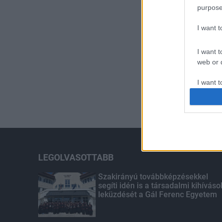
purpose
I want 
I want t
web or d
I want t
or app.
I want t
I want t
authenti
LEGOLVASOTTABB
Szakirányú továbbképzésekkel
segíti idén is a társadalmi kihíváso
leküzdését a Gál Ferenc Egyetem