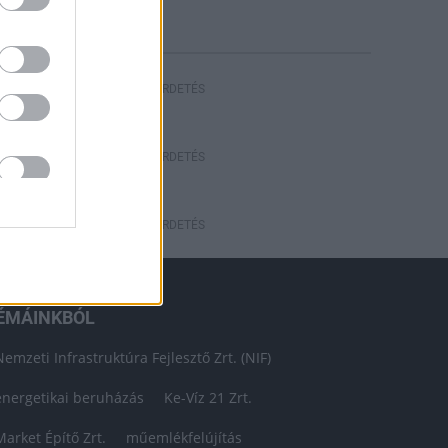
HIRDETÉS
HIRDETÉS
HIRDETÉS
ÉMÁINKBÓL
Nemzeti Infrastruktúra Fejlesztő Zrt. (NIF)
energetikai beruházás
Ke-Víz 21 Zrt.
Market Építő Zrt.
műemlékfelújítás