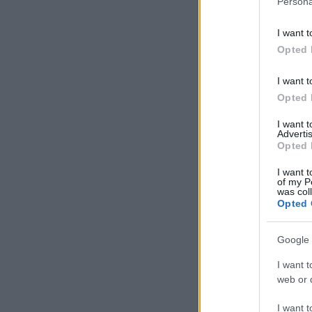
Persona
I want t
Opted 
I want t
Opted 
I want 
Advertis
Opted 
I want t
of my P
was col
Opted 
Google 
I want t
web or d
I want t