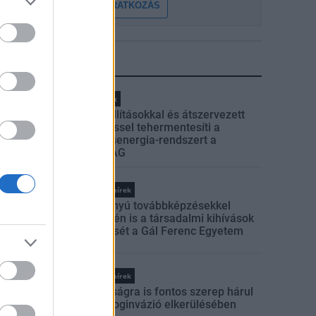
FELIRATKOZÁS
LEGFRISSEBB
Helyi hírek
Gyárleállításokkal és átszervezett
termeléssel tehermentesíti a
villamosenergia-rendszert a
STRABAG
Országos hírek
Szakirányú továbbképzésekkel
segíti idén is a társadalmi kihívások
leküzdését a Gál Ferenc Egyetem
Országos hírek
A lakosságra is fontos szerep hárul
a szúnyoginvázió elkerülésében