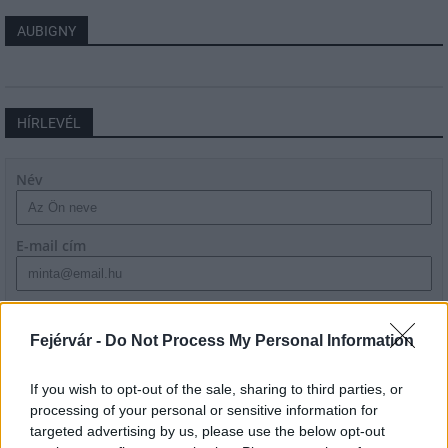
AUBIGNY
HÍRLEVÉL
Név
E-mail cím
Feliratkozom a hírlevélre és elfogadom az
adatvédelmi
szabályzatot!
Fejérvár -
Do Not Process My Personal Information
FELIRATKOZÁS
If you wish to opt-out of the sale, sharing to third parties, or
processing of your personal or sensitive information for
targeted advertising by us, please use the below opt-out