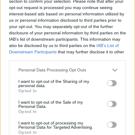
section to confirm your selection. Please note that after your
LEGFRISSEBB
opt-out request is processed you may continue seeing
interest-based ads based on personal information utilized by
Országos hírek
us or personal information disclosed to third parties prior to
Nem az üres, hanem az okosan működő
your opt-out. You may separately opt-out of the further
épület energiatakarékos
disclosure of your personal information by third parties on the
IAB’s list of downstream participants. This information may
also be disclosed by us to third parties on the
IAB’s List of
Downstream Participants
that may further disclose it to other
Országos hírek
third parties.
Megérkezett az eső a Duna vízgyűjtőjére
Please note that this website/app uses one or more Google
Personal Data Processing Opt Outs
services and may gather and store information including but
not limited to your visit or usage behaviour. You may click to
I want to opt-out of the Sharing of my
personal data.
grant or deny consent to Google and its third-party tags to
Opted In
Aktuális
use your data for below specified purposes in below Google
Paks II.: Mit jelent az 5. blokk új
consent section.
I want to opt-out of the Sale of my
mérföldköve a felülvizsgálat
Personal Data.
árnyékában?
Opted In
I want to opt-out of processing my
Personal Data for Targeted Advertising.
Opted In
HIRDETÉS