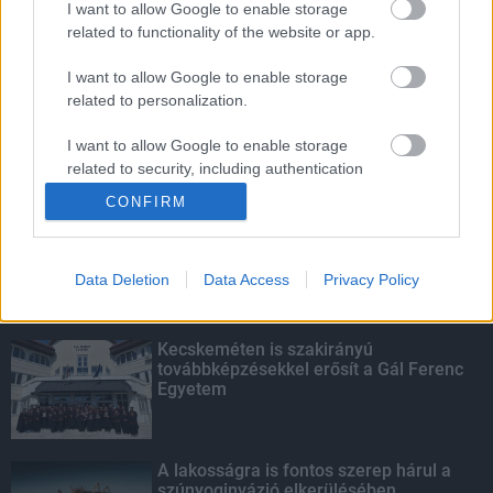
I want to allow Google to enable storage
related to functionality of the website or app.
Idén több mint 130 ezer tonna
aszfaltnyi útfelújítás várható
I want to allow Google to enable storage
related to personalization.
I want to allow Google to enable storage
related to security, including authentication
KIEMELT
functionality and fraud prevention, and other
CONFIRM
user protection.
Megérkezett az eső a Duna
vízgyűjtőjére
Data Deletion
Data Access
Privacy Policy
Kecskeméten is szakirányú
továbbképzésekkel erősít a Gál Ferenc
Egyetem
A lakosságra is fontos szerep hárul a
szúnyoginvázió elkerülésében