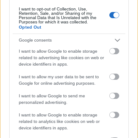
I want to opt-out of Collection, Use,
Retention, Sale, and/or Sharing of my
Personal Data that Is Unrelated with the
HIRDETÉS
Purposes for which it was collected.
Opted Out
Google consents
HIRDETÉS
I want to allow Google to enable storage
related to advertising like cookies on web or
device identifiers in apps.
LEGOLVASOTTABB
I want to allow my user data to be sent to
Nem az üres, hanem az okosan működő
Google for online advertising purposes.
épület energiatakarékos
I want to allow Google to send me
personalized advertising.
I want to allow Google to enable storage
Megérkezett az eső a Duna
vízgyűjtőjére
related to analytics like cookies on web or
device identifiers in apps.