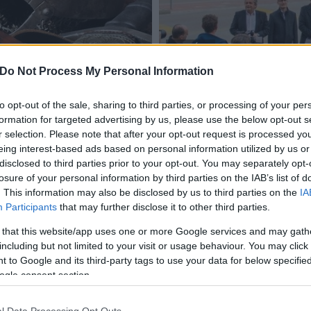
KULTÚRA
óintézet és ideiglenes
Do Not Process My Personal Information
Székesfehérvár
Elkezdődik Székesfehérvá
to opt-out of the sale, sharing to third parties, or processing of your per
2019.03.07
formation for targeted advertising by us, please use the below opt-out s
r selection. Please note that after your opt-out request is processed y
eing interest-based ads based on personal information utilized by us or
disclosed to third parties prior to your opt-out. You may separately opt-
losure of your personal information by third parties on the IAB’s list of
. This information may also be disclosed by us to third parties on the
IA
Árpád-ház program - Megkezdődik a
Participants
that may further disclose it to other third parties.
székesfehérvári múzeum felújításának
előkészítése
 that this website/app uses one or more Google services and may gath
including but not limited to your visit or usage behaviour. You may click 
2018.04.03
 to Google and its third-party tags to use your data for below specifi
Megkezdődik a székesfehérvári Szent István Király
ogle consent section.
Múzeum felújításának előkészítése, amelyre a magyar
kormány mintegy 400 millió forint támogatást biztosít -
jelentette be Vargha Tamás (Fidesz) országgyűlési
l Data Processing Opt Outs