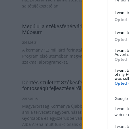
sajtótájékoztatóján.
I want t
Opted 
Megújul a székesfehérvári Szent István Király
Múzeum
I want t
Opted 
2018.03.21
A kormány 1,2 milliárd forinttal támogatja az Árpád-há
I want 
Advertis
Program első ütemében megvalósuló tudományos-
Opted 
szakmai alprogramokat.
I want t
of my P
was col
Döntés született Székesfehérvár kiemelt
Opted 
fontosságú fejlesztéseiről
Google 
2017.01.15
Magyarország Kormánya újabb fontos döntést hozott,
I want t
ami a tervezett nagyberuházások előkészítését illeti.
web or d
Gyorsabbá és egyszerűbbé válhatnak a fejlesztések (az
Alba Aréna multifunkcionális csarnok, a
I want t