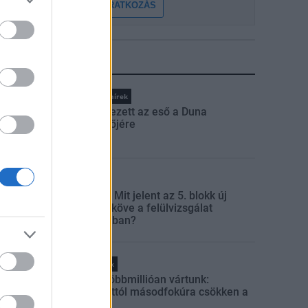
FELIRATKOZÁS
LEGFRISSEBB
Országos hírek
Megérkezett az eső a Duna
vízgyűjtőjére
Aktuális
Paks II.: Mit jelent az 5. blokk új
mérföldköve a felülvizsgálat
árnyékában?
Helyi hírek
Amire többmillióan vártunk:
szombattól másodfokúra csökken a
riasztás