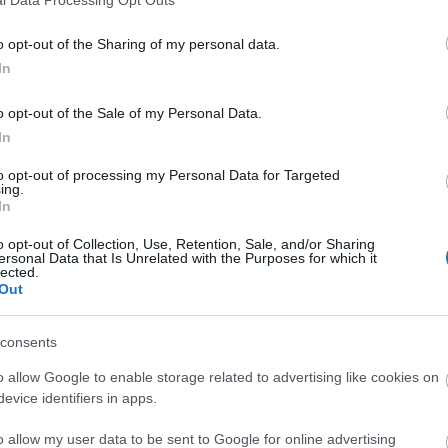
képviselő, az Árpád-ház program miniszter biztosa a
város polgármesterével közös, keddi sajtótájékoztatóján.
o opt-out of the Sharing of my personal data.
In
Árpád-ház program - Elkezdődik a
o opt-out of the Sale of my Personal Data.
székesfehérvári múzeum felújításának
In
előkészítése
z
to opt-out of processing my Personal Data for Targeted
2017.11.20
ing.
In
Csaknem 32 millió forintot biztosít a kormány a
székesfehérvári Szent István Király Múzeum
o opt-out of Collection, Use, Retention, Sale, and/or Sharing
rekonstrukciójának előkészítésére, hogy az épület
ersonal Data that Is Unrelated with the Purposes for which it
lected.
megfelelő helyszíne lehessen 2020-ban az Árpád-ház
Out
történetét bemutató kiállításnak.
consents
Vargha Tamás lett az Árpád-ház Program
o allow Google to enable storage related to advertising like cookies on
miniszteri biztosa
evice identifiers in apps.
2016.10.22
o allow my user data to be sent to Google for online advertising