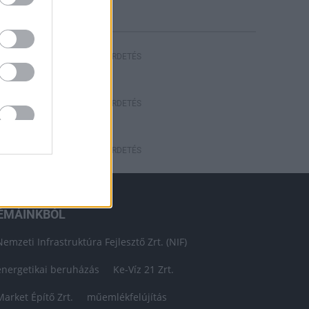
HIRDETÉS
HIRDETÉS
HIRDETÉS
ÉMÁINKBÓL
Nemzeti Infrastruktúra Fejlesztő Zrt. (NIF)
energetikai beruházás
Ke-Víz 21 Zrt.
Market Építő Zrt.
műemlékfelújítás