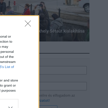
ron a Nemzeti Emlékhely Sétaút kialakítása
sonal or
ection to
ou may
HÍRLEVÉL
 personal
out of the
 downstream
Név
B’s List of
E-mail cím
er and store
to grant or
ed purposes
Feliratkozom a hírlevélre és elfogadom az
adatvédelmi szabályzatot!