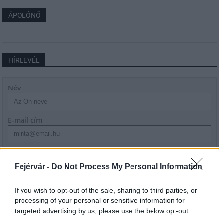
ÁPOLÓNŐ
HÍRLEVÉL
Név
E-mail cím
Feliratkozom a hírlevélre és elfogadom az
adatvédelmi
szabályzatot!
Fejérvár -
Do Not Process My Personal Information
FELIRATKOZÁS
If you wish to opt-out of the sale, sharing to third parties, or
processing of your personal or sensitive information for
targeted advertising by us, please use the below opt-out