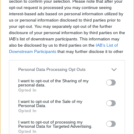
section to confirm your selection. Please note that after your
LEGFRISSEBB
opt-out request is processed you may continue seeing
interest-based ads based on personal information utilized by
Helyi hírek
us or personal information disclosed to third parties prior to
Amire többmillióan vártunk: szombattól
your opt-out. You may separately opt-out of the further
másodfokúra csökken a riasztás
disclosure of your personal information by third parties on the
IAB’s list of downstream participants. This information may
also be disclosed by us to third parties on the
IAB’s List of
Downstream Participants
that may further disclose it to other
Helyi hírek
third parties.
Látlelet a hazai víziközművekről?
Egyetlen, fél évszázados vezetéken múlt
Please note that this website/app uses one or more Google
Personal Data Processing Opt Outs
Bicske vízellátása
services and may gather and store information including but
not limited to your visit or usage behaviour. You may click to
I want to opt-out of the Sharing of my
personal data.
grant or deny consent to Google and its third-party tags to
Opted In
Helyi hírek
use your data for below specified purposes in below Google
Gyárleállításokkal és átszervezett
consent section.
I want to opt-out of the Sale of my
termeléssel tehermentesíti a
Personal Data.
villamosenergia-rendszert a STRABAG
Opted In
I want to opt-out of processing my
Personal Data for Targeted Advertising.
Opted In
HIRDETÉS