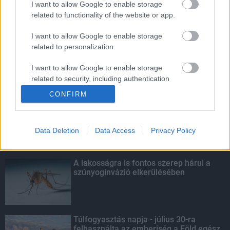
I want to allow Google to enable storage
related to functionality of the website or app.
Amire többmillióan vártunk: szombattól
másodfokúra csökken a riasztás
I want to allow Google to enable storage
related to personalization.
I want to allow Google to enable storage
related to security, including authentication
KIEMELT
functionality and fraud prevention, and other
CONFIRM
user protection.
Kecskeméten is szakirányú
továbbképzésekkel erősít a Gál Ferenc
Egyetem
Data Deletion
Data Access
Privacy Policy
A lakosságra is fontos szerep hárul a
szúnyoginvázió elkerülésében
Túlfogyasztás napja - július 30-ra
felhasználta az emberiség a Föld egész