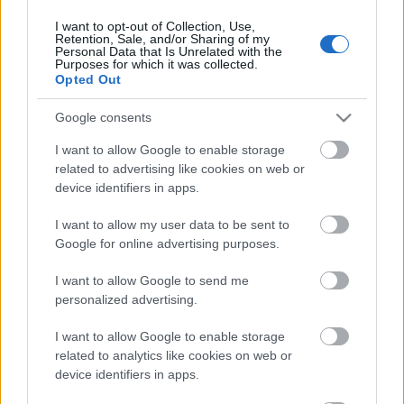
I want to opt-out of Collection, Use,
Retention, Sale, and/or Sharing of my
Personal Data that Is Unrelated with the
HIRDETÉS
Purposes for which it was collected.
Opted Out
Google consents
HIRDETÉS
I want to allow Google to enable storage
related to advertising like cookies on web or
device identifiers in apps.
LEGOLVASOTTABB
I want to allow my user data to be sent to
Látlelet a hazai víziközművekről?
Google for online advertising purposes.
Egyetlen, fél évszázados vezetéken
múlt Bicske vízellátása
I want to allow Google to send me
personalized advertising.
I want to allow Google to enable storage
Egyhetes országos ellenőrzést tart a
rendőrség a utakon
related to analytics like cookies on web or
device identifiers in apps.