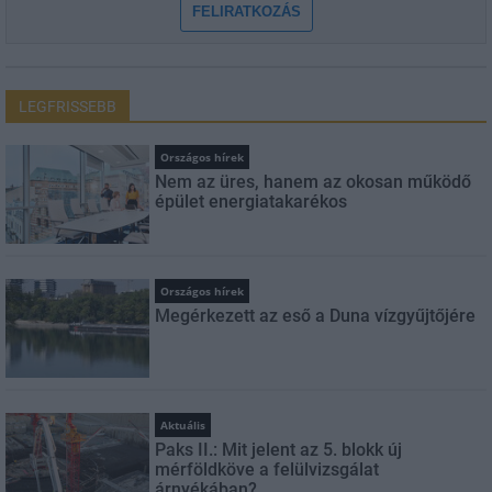
FELIRATKOZÁS
LEGFRISSEBB
Országos hírek
Nem az üres, hanem az okosan működő
épület energiatakarékos
Országos hírek
Megérkezett az eső a Duna vízgyűjtőjére
Aktuális
Paks II.: Mit jelent az 5. blokk új
mérföldköve a felülvizsgálat
árnyékában?