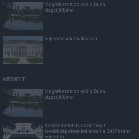
Megérkezett az eső a Duna
vízgyűjtőjére
Fejlesztések Csákváron
KIEMELT
Megérkezett az eső a Duna
vízgyűjtőjére
Kecskeméten is szakirányú
továbbképzésekkel erősít a Gál Ferenc
Egyetem