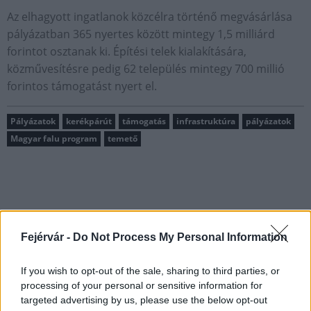
Az elhagyott ingatlanok közcélra történő megvásárlása
pályázatban 365 nyertes között mintegy 1,5 milliárd
forintot osztanak ki. Építési telek kialakítására,
közművesítésre pedig 62 település mintegy 700 millió
forintos támogatást nyert el.
Pályázatok
kerékpárút
támogatás
infrastruktúra
pályázatok
Magyar falu program
temető
Fejérvár -
Do Not Process My Personal Information
MAGYAR ÉPÍTŐK
If you wish to opt-out of the sale, sharing to third parties, or
Útépítés
processing of your personal or sensitive information for
targeted advertising by us, please use the below opt-out