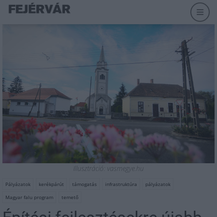
Illusztráció: vasmegye.hu
Pályázatok
kerékpárút
támogatás
infrastruktúra
pályázatok
Magyar falu program
temető