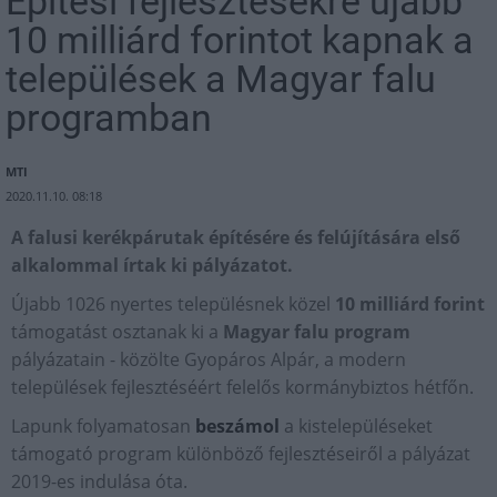
Építési fejlesztésekre újabb
10 milliárd forintot kapnak a
települések a Magyar falu
programban
MTI
2020.11.10. 08:18
A falusi kerékpárutak építésére és felújítására első
alkalommal írtak ki pályázatot.
Újabb 1026 nyertes településnek közel
10 milliárd forint
támogatást osztanak ki a
Magyar falu program
pályázatain - közölte Gyopáros Alpár, a modern
települések fejlesztéséért felelős kormánybiztos hétfőn.
Lapunk folyamatosan
beszámol
a kistelepüléseket
támogató program különböző fejlesztéseiről a pályázat
2019-es indulása óta.