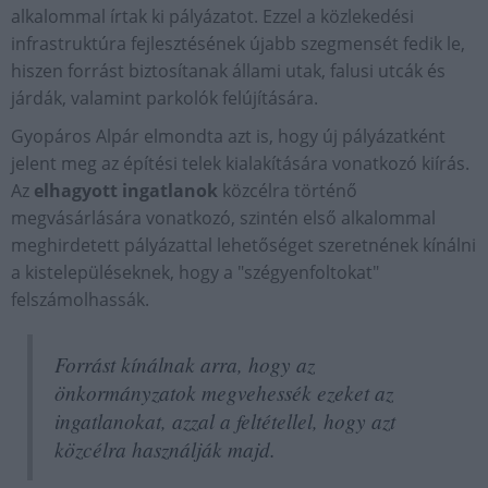
alkalommal írtak ki pályázatot. Ezzel a közlekedési
infrastruktúra fejlesztésének újabb szegmensét fedik le,
hiszen forrást biztosítanak állami utak, falusi utcák és
járdák, valamint parkolók felújítására.
Gyopáros Alpár elmondta azt is, hogy új pályázatként
jelent meg az építési telek kialakítására vonatkozó kiírás.
Az
elhagyott ingatlanok
közcélra történő
megvásárlására vonatkozó, szintén első alkalommal
meghirdetett pályázattal lehetőséget szeretnének kínálni
a kistelepüléseknek, hogy a "szégyenfoltokat"
felszámolhassák.
Forrást kínálnak arra, hogy az
önkormányzatok megvehessék ezeket az
ingatlanokat, azzal a feltétellel, hogy azt
közcélra használják majd.