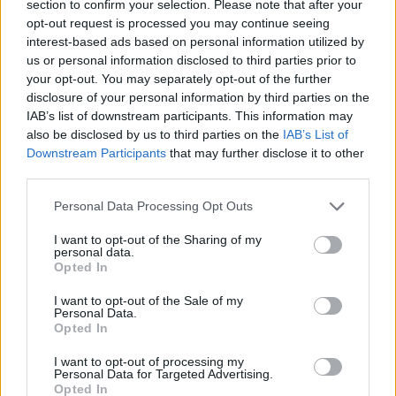
section to confirm your selection. Please note that after your
opt-out request is processed you may continue seeing
interest-based ads based on personal information utilized by
us or personal information disclosed to third parties prior to
your opt-out. You may separately opt-out of the further
disclosure of your personal information by third parties on the
IAB’s list of downstream participants. This information may
also be disclosed by us to third parties on the
IAB’s List of
Downstream Participants
that may further disclose it to other
third parties.
útfelújítás
Pestszentlőrinc
XVIII. kerület
Profunda Bau
Please note that this website/app uses one or more Google
Personal Data Processing Opt Outs
Szinte teljes hosszában megújítják a Lakatos úti
services and may gather and store information including but
lakótelep legfontosabb utcáját
not limited to your visit or usage behaviour. You may click to
I want to opt-out of the Sharing of my
personal data.
grant or deny consent to Google and its third-party tags to
Pestszentlőrinc egyik első lakótelepén kanyarog a Dolgozó utca,
Opted In
use your data for below specified purposes in below Google
amelynek komplex burkolatmegújításáért felel a Profunda Bau.
consent section.
I want to opt-out of the Sale of my
Personal Data.
Új vízáteresztő burkolatú parkolók
Opted In
épülnek Zuglóban – helyben tartják a
csapadékvizet
I want to opt-out of processing my
Personal Data for Targeted Advertising.
Opted In