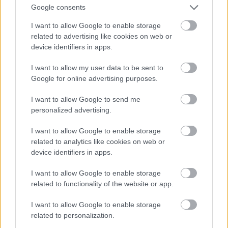
Google consents
I want to allow Google to enable storage
related to advertising like cookies on web or
device identifiers in apps.
I want to allow my user data to be sent to
Google for online advertising purposes.
I want to allow Google to send me
personalized advertising.
Ehhez a szinthez hetente ötször napi egy órát úszik, heti 70-80
I want to allow Google to enable storage
kilométert fut, és heti 200-250 kilométert kerékpározik.
related to analytics like cookies on web or
device identifiers in apps.
I want to allow Google to enable storage
A technikai fejlődés a vallást sem kerüli el
related to functionality of the website or app.
2019.11.07
I want to allow Google to enable storage
related to personalization.