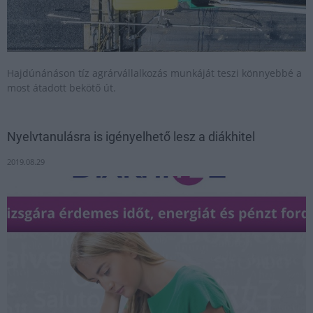
Hajdúnánáson tíz agrárvállalkozás munkáját teszi könnyebbé a
most átadott bekötő út.
Nyelvtanulásra is igényelhető lesz a diákhitel
2019.08.29