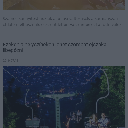
Számos könnyítést hoztak a júliusi változások, a kormányzati
oldalon felhasználók szerint lebontva érhetőek el a tudnivalók.
Ezeken a helyszíneken lehet szombat éjszaka
libegőzni
2019.07.15