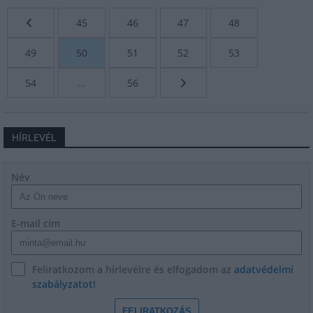
45
46
47
48
49
50
51
52
53
54
...
56
HÍRLEVÉL
Név
E-mail cím
Feliratkozom a hírlevélre és elfogadom az
adatvédelmi
szabályzatot!
FELIRATKOZÁS