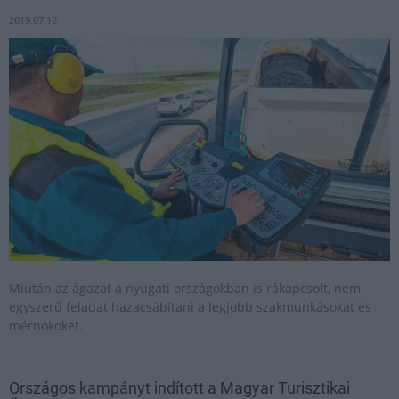
2019.07.12
Miután az ágazat a nyugati országokban is rákapcsolt, nem
egyszerű feladat hazacsábítani a legjobb szakmunkásokat és
mérnököket.
Országos kampányt indított a Magyar Turisztikai