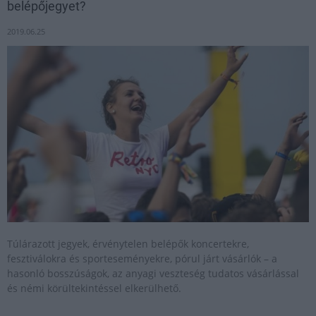
belépőjegyet?
2019.06.25
Túlárazott jegyek, érvénytelen belépők koncertekre,
fesztiválokra és sporteseményekre, pórul járt vásárlók – a
hasonló bosszúságok, az anyagi veszteség tudatos vásárlással
és némi körültekintéssel elkerülhető.