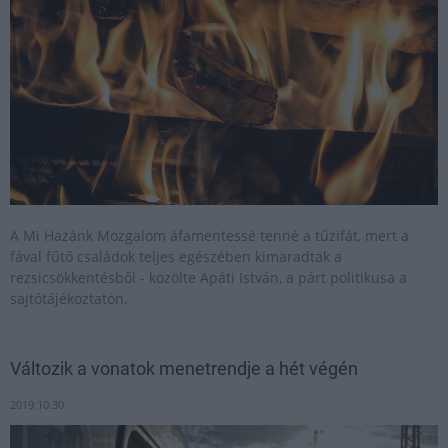
A Mi Hazánk Mozgalom áfamentessé tenné a tűzifát, mert a
fával fűtő családok teljes egészében kimaradtak a
rezsicsökkentésből - közölte Apáti István, a párt politikusa a
sajtótájékoztatón.
Változik a vonatok menetrendje a hét végén
2019.10.30