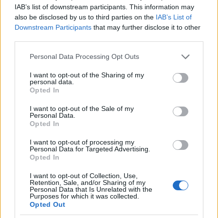
IAB’s list of downstream participants. This information may
also be disclosed by us to third parties on the
IAB’s List of
Downstream Participants
that may further disclose it to other
A nanotechnológia és a fotokatalitikus eljárások ötvözésével
third parties.
olyan víztisztító berendezésen dolgoznak a Szegedi Egyetemen,
mely milliók életére lehet kihatással a jövőben. Mint ismert: a
Please note that this website/app uses one or more Google
Personal Data Processing Opt Outs
világ édesvíz készleteit a mezőgazdaság, az ipar, és a polgári
services and may gather and store information including but
túlhasználás és kibocsatás egyaránt veszélyezteti, mert az
not limited to your visit or usage behaviour. You may click to
I want to opt-out of the Sharing of my
personal data.
emberi tevékenység különbőzőféleképpen, de szennyezi a
grant or deny consent to Google and its third-party tags to
Opted In
vízkészleteket. Az indiai Amity (Noida) Egyetemmel közösen az
use your data for below specified purposes in below Google
SZTE kutatói olyan berendezés prototípusának kifejlesztésén
consent section.
I want to opt-out of the Sale of my
dolgoznak, amely képes lehet a nyugati világban a
Personal Data.
mezőgazdaság és a 3. világban például a textilipar szennyező
Opted In
anyagait eltávolítani az édesvizekből.
I want to opt-out of processing my
Personal Data for Targeted Advertising.
Opted In
Ez a magyar teljesítette azt, amit eddig senki a
I want to opt-out of Collection, Use,
világon
Retention, Sale, and/or Sharing of my
Personal Data that Is Unrelated with the
2019.11.08
Purposes for which it was collected.
Opted Out