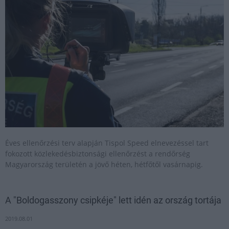
Éves ellenőrzési terv alapján Tispol Speed elnevezéssel tart
fokozott közlekedésbiztonsági ellenőrzést a rendőrség
Magyarország területén a jövő héten, hétfőtől vasárnapig.
A "Boldogasszony csipkéje" lett idén az ország tortája
2019.08.01