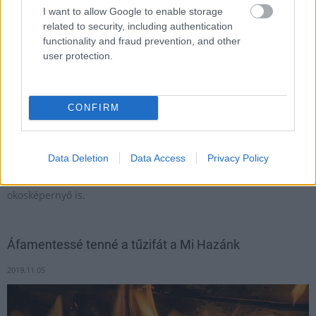
I want to allow Google to enable storage
related to security, including authentication
functionality and fraud prevention, and other
user protection.
CONFIRM
Data Deletion
Data Access
Privacy Policy
Okosrózsafüzért mutattak be a Vatikánban, ami leginkább egy
kis fekete karkötőre hasonlít, további része egy kereszt alakú
okosképernyő is.
Áfamentessé tenné a tűzifát a Mi Hazánk
2019.11.05