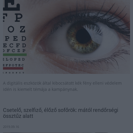
A digitális eszközök által kibocsátott kék fény elleni védelem
idén is kiemelt témája a kampánynak.
Csetelő, szelfiző, élőző sofőrök: mától rendőrségi
össztűz alatt
2019.09.16