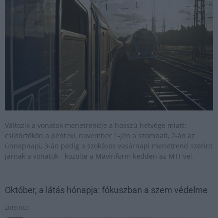
Változik a vonatok menetrendje a hosszú hétvége miatt:
csütörtökön a pénteki, november 1-jén a szombati, 2-án az
ünnepnapi, 3-án pedig a szokásos vasárnapi menetrend szerint
járnak a vonatok - közölte a Mávinform kedden az MTI-vel.
Október, a látás hónapja: fókuszban a szem védelme
2019.10.01