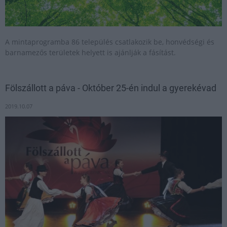
A mintaprogramba 86 település csatlakozik be, honvédségi és
barnamezős területek helyett is ajánlják a fásítást.
Fölszállott a páva - Október 25-én indul a gyerekévad
2019.10.07