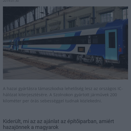
2019.07.30
A hazai gyártásra támaszkodva lehetőség lesz az országos IC-
hálózat kiterjesztésére. A Szolnokon gyártott járművek 200
kilométer per órás sebességgel tudnak közlekedni.
Kiderült, mi az az ajánlat az építőiparban, amiért
hazajönnek a magyarok