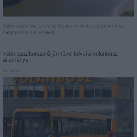
Sokunk számára ez a világ közepe, most itt az alkalom, hogy
megmutassuk az értékeit.
Több száz korszerű járművel bővül a Volánbusz
állománya
2019.08.02