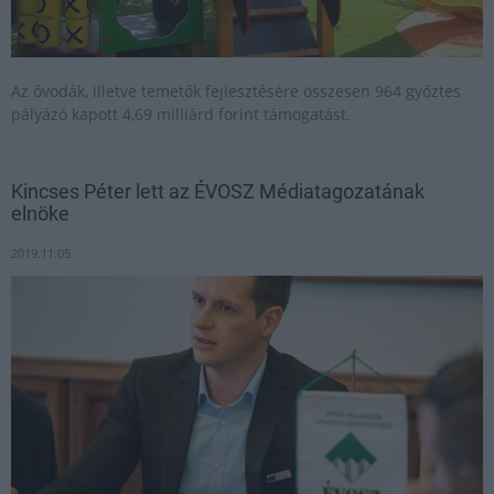
Az óvodák, illetve temetők fejlesztésére összesen 964 győztes
pályázó kapott 4,69 milliárd forint támogatást.
Kincses Péter lett az ÉVOSZ Médiatagozatának
elnöke
2019.11.05