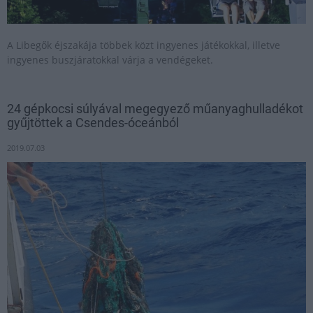
A Libegők éjszakája többek közt ingyenes játékokkal, illetve
ingyenes buszjáratokkal várja a vendégeket.
24 gépkocsi súlyával megegyező műanyaghulladékot
gyűjtöttek a Csendes-óceánból
2019.07.03