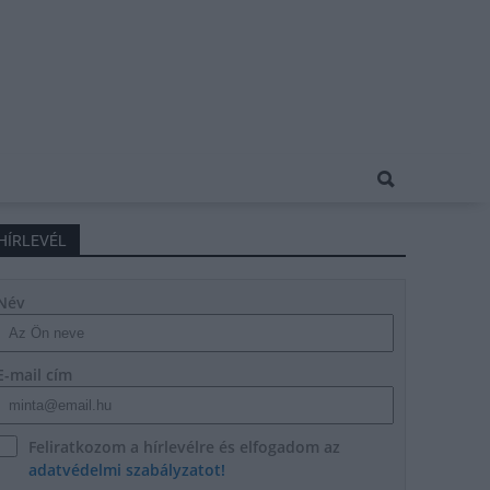
HÍRLEVÉL
Név
E-mail cím
Feliratkozom a hírlevélre és elfogadom az
adatvédelmi szabályzatot!