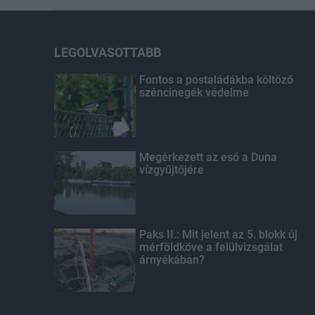
LEGOLVASOTTABB
Fontos a postaládákba költöző
széncinegék védelme
Megérkezett az eső a Duna
vízgyűjtőjére
Paks II.: Mit jelent az 5. blokk új
mérföldköve a felülvizsgálat
árnyékában?