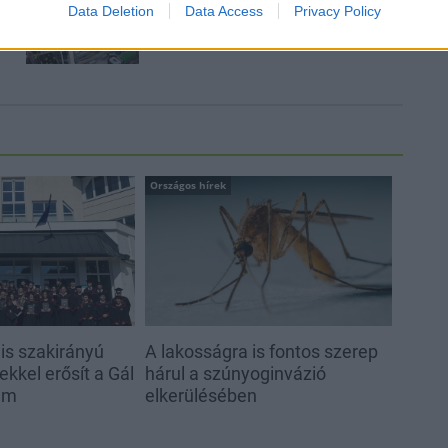
mérföldköve a felülvizsgálat
Data Deletion
Data Access
Privacy Policy
árnyékában?
Országos hírek
s szakirányú
A lakosságra is fontos szerep
kkel erősít a Gál
hárul a szúnyoginvázió
em
elkerülésében