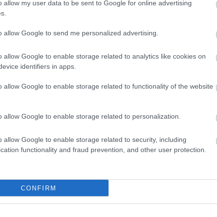
o allow my user data to be sent to Google for online advertising
s.
to allow Google to send me personalized advertising.
Új gyalogosátkelők és jelzőlámpás
o allow Google to enable storage related to analytics like cookies on
csomópont épül Angyalföldön
evice identifiers in apps.
o allow Google to enable storage related to functionality of the website
Másfélszeresére bővítik
Hódmezővásárhely jó hírű
o allow Google to enable storage related to personalization.
református iskoláját
o allow Google to enable storage related to security, including
cation functionality and fraud prevention, and other user protection.
Látványos építési szakasz indult
be a Flórián téri felüljárón
CONFIRM
t
Paks II.: Mit jelent az 5. blokk új