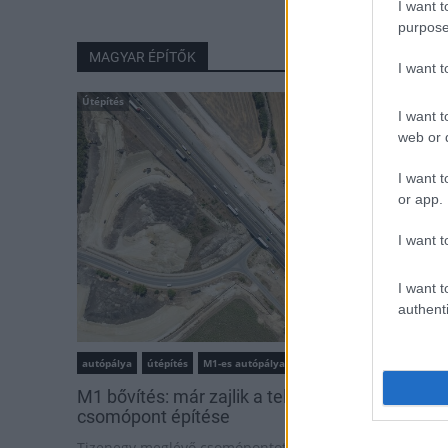
I want t
purpose
MAGYAR ÉPÍTŐK
I want 
Útépítés
I want t
web or d
I want t
or app.
I want t
I want t
authenti
autópálya
útépítés
M1-es autópálya
Bicske
M1 bővítés: már zajlik a teljesen új Bicske Kele
csomópont építése
Tizenegy meglévő csomópontot korszerűsít és négy új,