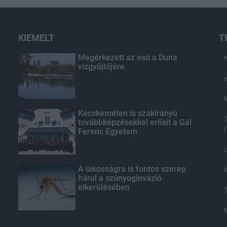
KIEMELT
T
Megérkezett az eső a Duna
vízgyűjtőjére
Kecskeméten is szakirányú
továbbképzésekkel erősít a Gál
Ferenc Egyetem
A lakosságra is fontos szerep
hárul a szúnyoginvázió
elkerülésében