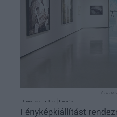
Illusztrác
Országos hírek
kiállítás
Európai Unió
Fényképkiállítást rende