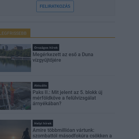
FELIRATKOZÁS
LEGFRISSEBB
Országos hírek
Megérkezett az eső a Duna
vízgyűjtőjére
Aktuális
Paks II.: Mit jelent az 5. blokk új
mérföldköve a felülvizsgálat
árnyékában?
Helyi hírek
Amire többmillióan vártunk:
szombattól másodfokúra csökken a