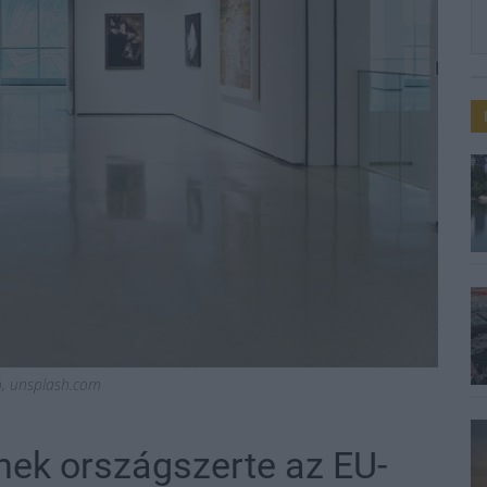
ió, unsplash.com
znek országszerte az EU-