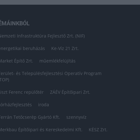
ÉMÁINKBÓL
Nemzeti Infrastruktúra Fejlesztő Zrt. (NIF)
energetikai beruházás
Ke-Víz 21 Zrt.
Market Építő Zrt.
műemlékfelújítás
Terület- és Településfejlesztési Operatív Program
(TOP)
Liszt Ferenc repülőtér
ZÁÉV Építőipari Zrt.
kórházfejlesztés
iroda
Terrán Tetőcserép Gyártó Kft.
szennyvíz
Merkbau Építőipari és Kereskedelmi Kft.
KÉSZ Zrt.