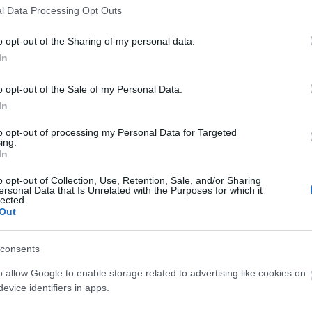
an, középületek kerítésein.
l Data Processing Opt Outs
o opt-out of the Sharing of my personal data.
 helyszínen tekinthető meg augusztus
In
 a Bakáts téren, az Almássy téren és az
zegeden, Szolnokon, Gyulán,
o opt-out of the Sale of my Personal Data.
kolcon, Nyíregyházán, Debrecenben,
In
an, Szekszárdon, Esztergomban, Győrben,
to opt-out of processing my Personal Data for Targeted
en.
ing.
In
o opt-out of Collection, Use, Retention, Sale, and/or Sharing
ét kívánja erősíteni a magyar polgárokban, bemutatva
ersonal Data that Is Unrelated with the Purposes for which it
gsúlyozva az EU-tagság által elért eredményeket - áll
lected.
Out
consents
o allow Google to enable storage related to advertising like cookies on
evice identifiers in apps.