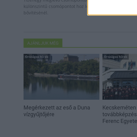
különszintű csomópontot hoz létre az MKIF az M1-es
bővítésénél.
AJÁNLJUK MÉG
Országos hírek
Országos hírek
Megérkezett az eső a Duna
Kecskeméten i
vízgyűjtőjére
továbbképzése
Ferenc Egyet