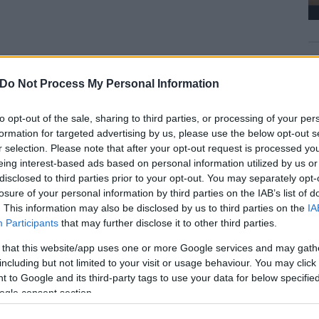
Do Not Process My Personal Information
zottság Magyarországi Képviselete az ország 22
to opt-out of the sale, sharing to third parties, or processing of your per
satlakozásának 20. évfordulója alkalmából.
formation for targeted advertising by us, please use the below opt-out s
r selection. Please note that after your opt-out request is processed y
 be egy-egy sikeres uniós fejlesztést minden
eing interest-based ads based on personal information utilized by us or
 a több tízezer sikeres projekt közül, amelyek az EU
disclosed to third parties prior to your opt-out. You may separately opt-
últ 20 évben - olvasható az Európai Bizottság
losure of your personal information by third parties on the IAB’s list of
I-hez elküldött közleményében.
. This information may also be disclosed by us to third parties on the
IA
Participants
that may further disclose it to other third parties.
ek, hogy a bemutatandó projektek a hétköznapi élet és
 that this website/app uses one or more Google services and may gath
lításon többek között a Tiszavirág hídról, a Kőrös-Maros
including but not limited to your visit or usage behaviour. You may click 
ó-tóról is láthatók képek, de bemutatnak
 to Google and its third-party tags to use your data for below specifi
ejlesztéseket is.
ogle consent section.
egoldással, állványzat nélkül helyezik el a