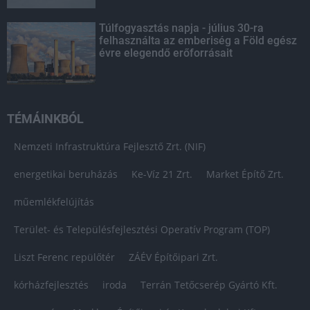
Túlfogyasztás napja - július 30-ra
felhasználta az emberiség a Föld egész
évre elegendő erőforrásait
TÉMÁINKBÓL
Nemzeti Infrastruktúra Fejlesztő Zrt. (NIF)
energetikai beruházás
Ke-Víz 21 Zrt.
Market Építő Zrt.
műemlékfelújítás
Terület- és Településfejlesztési Operatív Program (TOP)
Liszt Ferenc repülőtér
ZÁÉV Építőipari Zrt.
kórházfejlesztés
iroda
Terrán Tetőcserép Gyártó Kft.