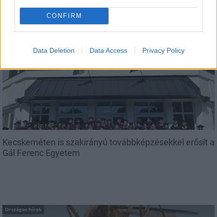
CONFIRM
AJÁNLJUK MÉG
Data Deletion
Data Access
Privacy Policy
Országos hírek
Kecskeméten is szakirányú továbbképzésekkel erősít a
Gál Ferenc Egyetem
Országos hírek