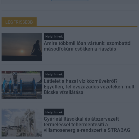
LEGFRISSEBB
Helyi hírek
Amire többmillióan vártunk: szombattól
másodfokúra csökken a riasztás
Helyi hírek
Látlelet a hazai víziközművekről?
Egyetlen, fél évszázados vezetéken múlt
Bicske vízellátása
Helyi hírek
Gyárleállításokkal és átszervezett
termeléssel tehermentesíti a
villamosenergia-rendszert a STRABAG