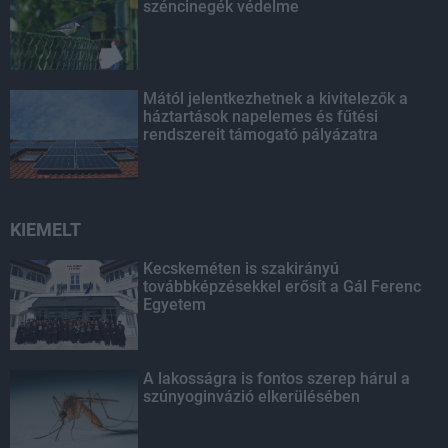
széncinegék védelme
Mától jelentkezhetnek a kivitelezők a
háztartások napelemes és fűtési
rendszereit támogató pályázatra
KIEMELT
Kecskeméten is szakirányú
továbbképzésekkel erősít a Gál Ferenc
Egyetem
A lakosságra is fontos szerep hárul a
szúnyoginvázió elkerülésében