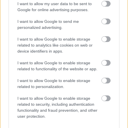
I want to allow my user data to be sent to
Látványos építési szakasz indult be a
Google for online advertising purposes.
Flórián téri felüljárón
I want to allow Google to send me
personalized advertising.
I want to allow Google to enable storage
Paks II.: Mit jelent az 5. blokk új
related to analytics like cookies on web or
mérföldköve a felülvizsgálat
árnyékában?
device identifiers in apps.
I want to allow Google to enable storage
related to functionality of the website or app.
Elkészült a Liszt Ferenc repülőtér
közelében lévő logisztikai bázis út- és
I want to allow Google to enable storage
közműhálózatának fejlesztése
related to personalization.
I want to allow Google to enable storage
Látlelet a hazai víziközművekről?
related to security, including authentication
Egyetlen, fél évszázados vezetéken
functionality and fraud prevention, and other
múlt Bicske vízellátása
user protection.