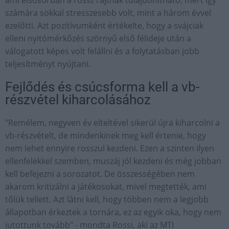
számára sokkal stresszesebb volt, mint a három évvel
ezelőtti. Azt pozitívumként értékelte, hogy a svájciak
elleni nyitómérkőzés szörnyű első félideje után a
válogatott képes volt felállni és a folytatásban jobb
teljesítményt nyújtani.
Fejlődés és csúcsforma kell a vb-
részvétel kiharcolásához
"Remélem, negyven év elteltével sikerül újra kiharcolni a
vb-részvételt, de mindenkinek meg kell értenie, hogy
nem lehet ennyire rosszul kezdeni. Ezen a szinten ilyen
ellenfelekkel szemben, muszáj jól kezdeni és még jobban
kell befejezni a sorozatot. De összességében nem
akarom kritizálni a játékosokat, mivel megtették, ami
tőlük tellett. Azt látni kell, hogy többen nem a legjobb
állapotban érkeztek a tornára, ez az egyik oka, hogy nem
jutottunk tovább" - mondta Rossi, aki az MTI