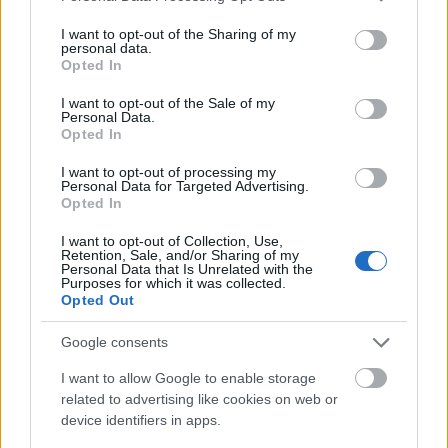
MAGYAR ÉPÍTŐK
services and may gather and store information including but
not limited to your visit or usage behaviour. You may click to
I want to opt-out of the Sharing of my
personal data.
grant or deny consent to Google and its third-party tags to
Opted In
Mi épül?
use your data for below specified purposes in below Google
consent section.
I want to opt-out of the Sale of my
Personal Data.
Opted In
I want to opt-out of processing my
Personal Data for Targeted Advertising.
Opted In
I want to opt-out of Collection, Use,
Retention, Sale, and/or Sharing of my
Personal Data that Is Unrelated with the
Purposes for which it was collected.
Opted Out
Hódmezővásárhely
iskolaépítés
FERROÉP Zrt.
oktatási beruházás
Google consents
Másfélszeresére bővítik Hódmezővásárhely jó hírű
református iskoláját
I want to allow Google to enable storage
related to advertising like cookies on web or
A Szőnyi Benjámin Általános Iskola fejlesztését a FERROÉP
device identifiers in apps.
kivitelezheti; a munkák csaknem egy évig tartanak majd.