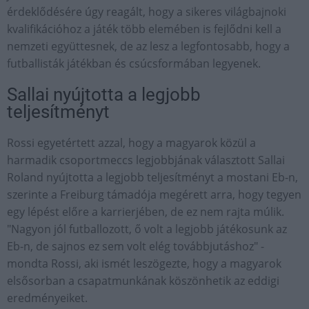
érdeklődésére úgy reagált, hogy a sikeres világbajnoki
kvalifikációhoz a játék több elemében is fejlődni kell a
nemzeti együttesnek, de az lesz a legfontosabb, hogy a
futballisták játékban és csúcsformában legyenek.
Sallai nyújtotta a legjobb
teljesítményt
Rossi egyetértett azzal, hogy a magyarok közül a
harmadik csoportmeccs legjobbjának választott Sallai
Roland nyújtotta a legjobb teljesítményt a mostani Eb-n,
szerinte a Freiburg támadója megérett arra, hogy tegyen
egy lépést előre a karrierjében, de ez nem rajta múlik.
"Nagyon jól futballozott, ő volt a legjobb játékosunk az
Eb-n, de sajnos ez sem volt elég továbbjutáshoz" -
mondta Rossi, aki ismét leszögezte, hogy a magyarok
elsősorban a csapatmunkának köszönhetik az eddigi
eredményeiket.