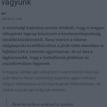
vagyunk
MTI
2024.06.27. 13:40
A szövetségi kapitány azután értékelt, hogy a magyar
válogatott tegnap búcsúzott a kontinensbajnokság
további küzdelmeitől. Rossi szerint a sikeres
világbajnoki kvalifikációhoz a játék több elemében is
fejlődni kell a nemzeti együttesnek, de az lesz a
legfontosabb, hogy a futballisták játékban és
csúcsformában legyenek.
A magyar labdarúgó-válogatott csoportkörös búcsúja
után Marco Rossi szövetségi kapitány ugyan néhány
dolgon változtatna az Európa-bajnoki felkészülésen, de
ezeket csupán apróságnak nevezte.
Nem beszéltem senkivel a szerdai