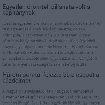
Egyetlen örömteli pillanata volt a
kapitánynak
Rossi az egyetlen örömteli pillanatnak a skótok ellen 1-0-
ra megnyert találkozó lefújását nevezte, de ez a
boldogság is csak rövid ideig lett úrrá rajta. Arra a
kérdésre, hogy bármit változtatna-e utólag, úgy felelt,
hogy nagy dolgokat nem, de Nego Loic, Balogh Botond
és Horváth Krisztofer sérülése miatt változtathatott
volna a keret összetételén, ugyanakkor ez a válogatott
teljesítményét összességében nem befolyásolta.
Három ponttal fejezte be a csapat a
küzdelmet
A magyarok a svájciaktól és a házigazda németektől
elszenvedett kétgólos vereség után Csoboth Kevin 100.
percben lőtt góljával 1-0-ra legyőzték Skóciát, így három