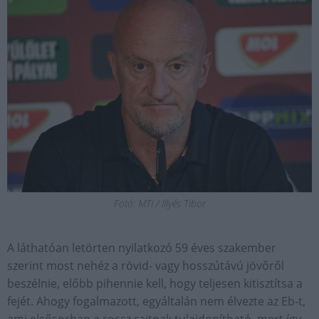
Fotó: MTI / Illyés Tibor
A láthatóan letörten nyilatkozó 59 éves szakember
szerint most nehéz a rövid- vagy hosszútávú jövőről
beszélnie, előbb pihennie kell, hogy teljesen kitisztítsa a
fejét. Ahogy fogalmazott, egyáltalán nem élvezte az Eb-t,
ami elsősorban a rossz rajtnak tulajdonítható, mert így