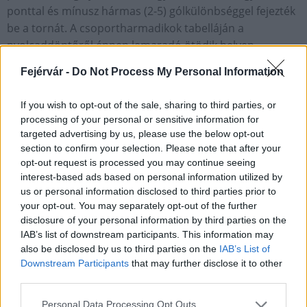
ponttal és mínusz hármas (2-5) gólkülönbséggel fejezték
be a tornát. A csoportharmadikok tabelláján a
nyolcaddöntőről éppen lemaradó ötödik helyen
végeztek. Három éve az előző kontinensviadalon is a
Fejérvár -
Do Not Process My Personal Information
csoportkörben búcsúztak Rossi tanítványai, akkor két
ponttal negyedikek lettek Franciaország, Németország és
If you wish to opt-out of the sale, sharing to third parties, or
Portugália mögött.
processing of your personal or sensitive information for
A nemzeti együttes legközelebb szeptember 7-én a
targeted advertising by us, please use the below opt-out
Nemzetek Ligája negyedik idényének rajtján
section to confirm your selection. Please note that after your
opt-out request is processed you may continue seeing
Németország vendége lesz Düsseldorfban.
interest-based ads based on personal information utilized by
us or personal information disclosed to third parties prior to
Országos hírek
Európa-bajnokság
magyar labdarúgó válogatott
your opt-out. You may separately opt-out of the further
Marco Rossi
disclosure of your personal information by third parties on the
IAB’s list of downstream participants. This information may
also be disclosed by us to third parties on the
IAB’s List of
Downstream Participants
that may further disclose it to other
third parties.
Please note that this website/app uses one or more Google
Personal Data Processing Opt Outs