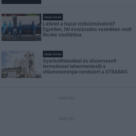
Helyi hírek
Látlelet a hazai víziközművekről?
Egyetlen, fél évszázados vezetéken múlt
Bicske vízellátása
Helyi hírek
Gyárleállításokkal és átszervezett
termeléssel tehermentesíti a
villamosenergia-rendszert a STRABAG
HIRDETÉS
HIRDETÉS