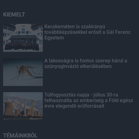
KIEMELT
Kecskeméten is szakirányú
továbbképzésekkel erősít a Gál Ferenc
Egyetem
A lakosságra is fontos szerep hárul a
szúnyoginvázió elkerülésében
Túlfogyasztás napja - július 30-ra
felhasználta az emberiség a Föld egész
évre elegendő erőforrásait
TÉMÁINKBÓL