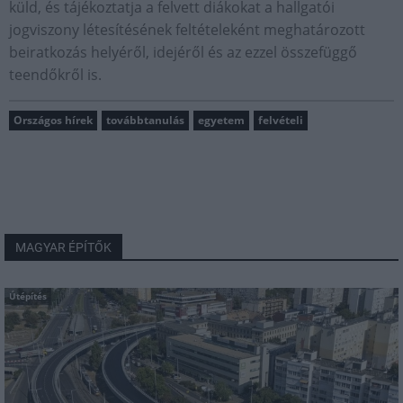
küld, és tájékoztatja a felvett diákokat a hallgatói
jogviszony létesítésének feltételeként meghatározott
beiratkozás helyéről, idejéről és az ezzel összefüggő
teendőkről is.
Országos hírek
továbbtanulás
egyetem
felvételi
MAGYAR ÉPÍTŐK
Útépítés