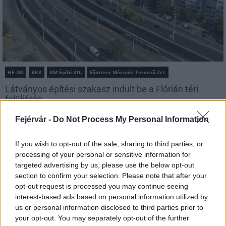
HE-DO
BKK
KM Építő Kft.
Főmterv Mérnöki Tervező Zrt.
Látványos építési szakasz indult be a Flórián téri
felüljárón
A tartós nyári hőség jelentős kihívás elé állítja a KM Építőt,
Fejérvár -
Do Not Process My Personal Information
ennek ellenére folyamatosan halad az aszfaltozás.
If you wish to opt-out of the sale, sharing to third parties, or
Paks II.: Mit jelent az 5. blokk új
processing of your personal or sensitive information for
mérföldköve a felülvizsgálat
targeted advertising by us, please use the below opt-out
árnyékában?
section to confirm your selection. Please note that after your
opt-out request is processed you may continue seeing
interest-based ads based on personal information utilized by
Elkészült a Liszt Ferenc repülőtér
us or personal information disclosed to third parties prior to
közelében lévő logisztikai bázis út- és
your opt-out. You may separately opt-out of the further
közműhálózatának fejlesztése