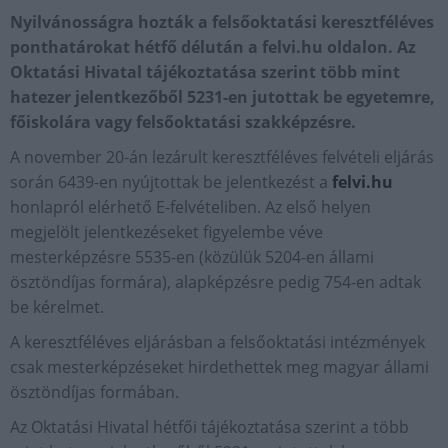
Nyilvánosságra hozták a felsőoktatási keresztféléves
ponthatárokat hétfő délután a felvi.hu oldalon. Az
Oktatási Hivatal tájékoztatása szerint több mint
hatezer jelentkezőből 5231-en jutottak be egyetemre,
főiskolára vagy felsőoktatási szakképzésre.
A november 20-án lezárult keresztféléves felvételi eljárás
során 6439-en nyújtottak be jelentkezést a
felvi.hu
honlapról elérhető E-felvételiben. Az első helyen
megjelölt jelentkezéseket figyelembe véve
mesterképzésre 5535-en (közülük 5204-en állami
ösztöndíjas formára), alapképzésre pedig 754-en adtak
be kérelmet.
A keresztféléves eljárásban a felsőoktatási intézmények
csak mesterképzéseket hirdethettek meg magyar állami
ösztöndíjas formában.
Az Oktatási Hivatal hétfői tájékoztatása szerint a több