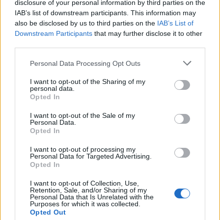
disclosure of your personal information by third parties on the
IAB’s list of downstream participants. This information may
also be disclosed by us to third parties on the
IAB’s List of
Látlelet a hazai víziközművekről?
Downstream Participants
that may further disclose it to other
Egyetlen, fél évszázados vezetéken
third parties.
múlt Bicske vízellátása
Please note that this website/app uses one or more Google
Personal Data Processing Opt Outs
services and may gather and store information including but
not limited to your visit or usage behaviour. You may click to
I want to opt-out of the Sharing of my
Épített öröksége megújításával is készül
personal data.
grant or deny consent to Google and its third-party tags to
Mohács a csata ötszázadik
Opted In
use your data for below specified purposes in below Google
évfordulójára
consent section.
I want to opt-out of the Sale of my
Personal Data.
Opted In
I want to opt-out of processing my
Personal Data for Targeted Advertising.
Opted In
AJÁNLJUK MÉG
I want to opt-out of Collection, Use,
Retention, Sale, and/or Sharing of my
Országos hírek
Personal Data that Is Unrelated with the
Purposes for which it was collected.
Opted Out