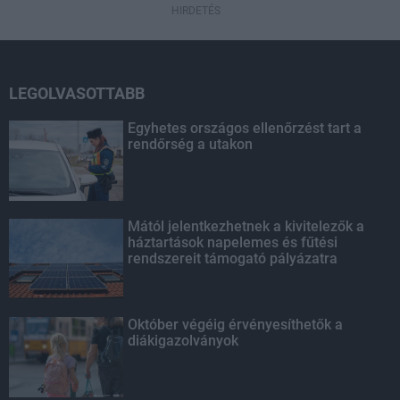
HIRDETÉS
LEGOLVASOTTABB
Egyhetes országos ellenőrzést tart a
rendőrség a utakon
Mától jelentkezhetnek a kivitelezők a
háztartások napelemes és fűtési
rendszereit támogató pályázatra
Október végéig érvényesíthetők a
diákigazolványok