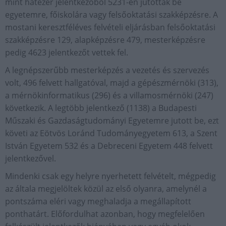
mint hatezer jelentkezőből 5231-en jutottak be
egyetemre, főiskolára vagy felsőoktatási szakképzésre. A
mostani keresztféléves felvételi eljárásban felsőoktatási
szakképzésre 129, alapképzésre 479, mesterképzésre
pedig 4623 jelentkezőt vettek fel.
A legnépszerűbb mesterképzés a vezetés és szervezés
volt, 496 felvett hallgatóval, majd a gépészmérnöki (313),
a mérnökinformatikus (296) és a villamosmérnöki (247)
következik. A legtöbb jelentkező (1138) a Budapesti
Műszaki és Gazdaságtudományi Egyetemre jutott be, ezt
követi az Eötvös Loránd Tudományegyetem 613, a Szent
István Egyetem 532 és a Debreceni Egyetem 448 felvett
jelentkezővel.
Mindenki csak egy helyre nyerhetett felvételt, mégpedig
az általa megjelöltek közül az első olyanra, amelynél a
pontszáma eléri vagy meghaladja a megállapított
ponthatárt. Előfordulhat azonban, hogy megfelelően