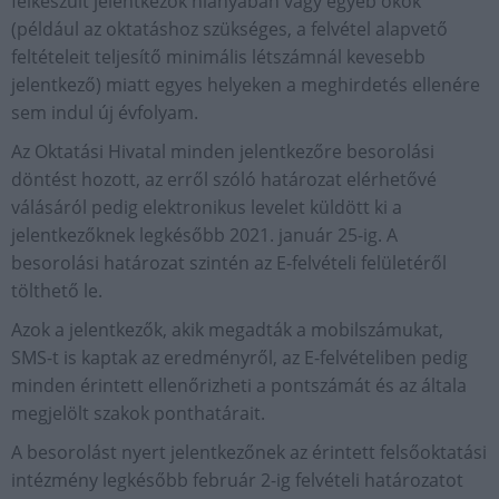
felkészült jelentkezők hiányában vagy egyéb okok
(például az oktatáshoz szükséges, a felvétel alapvető
feltételeit teljesítő minimális létszámnál kevesebb
jelentkező) miatt egyes helyeken a meghirdetés ellenére
sem indul új évfolyam.
Az Oktatási Hivatal minden jelentkezőre besorolási
döntést hozott, az erről szóló határozat elérhetővé
válásáról pedig elektronikus levelet küldött ki a
jelentkezőknek legkésőbb 2021. január 25-ig. A
besorolási határozat szintén az E-felvételi felületéről
tölthető le.
Azok a jelentkezők, akik megadták a mobilszámukat,
SMS-t is kaptak az eredményről, az E-felvételiben pedig
minden érintett ellenőrizheti a pontszámát és az általa
megjelölt szakok ponthatárait.
A besorolást nyert jelentkezőnek az érintett felsőoktatási
intézmény legkésőbb február 2-ig felvételi határozatot