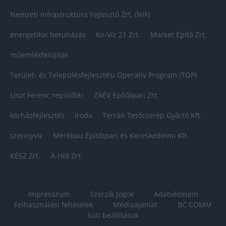
Nemzeti Infrastruktúra Fejlesztő Zrt. (NIF)
energetikai beruházás
Ke-Víz 21 Zrt.
Market Építő Zrt.
műemlékfelújítás
Terület- és Településfejlesztési Operatív Program (TOP)
Liszt Ferenc repülőtér
ZÁÉV Építőipari Zrt.
kórházfejlesztés
iroda
Terrán Tetőcserép Gyártó Kft.
szennyvíz
Merkbau Építőipari és Kereskedelmi Kft.
KÉSZ Zrt.
A-Híd Zrt.
Impresszum
Szerzői Jogok
Adatvédelem
Felhasználási feltételek
Médiaajánlat
BC COMM
Süti beállítások