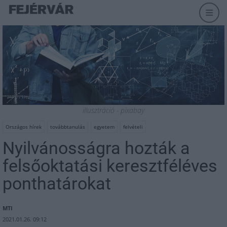
illusztráció - pixabay
Országos hírek
továbbtanulás
egyetem
felvételi
Nyilvánosságra hozták a
felsőoktatási keresztféléves
ponthatárokat
MTI
2021.01.26. 09:12