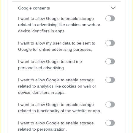
Google consents
I want to allow Google to enable storage
related to advertising like cookies on web or
device identifiers in apps.
Kecskeméten is szakirányú továbbképzésekkel erősít a
Gál Ferenc Egyetem
I want to allow my user data to be sent to
Google for online advertising purposes.
I want to allow Google to send me
personalized advertising.
Országos hírek
I want to allow Google to enable storage
related to analytics like cookies on web or
device identifiers in apps.
I want to allow Google to enable storage
related to functionality of the website or app.
A lakosságra is fontos szerep hárul a szúnyoginvázió
I want to allow Google to enable storage
elkerülésében
related to personalization.