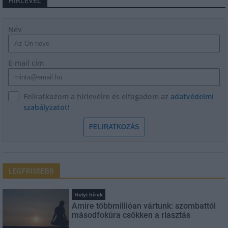
HÍRLEVÉL
Név
E-mail cím
Feliratkozom a hírlevélre és elfogadom az
adatvédelmi
szabályzatot!
FELIRATKOZÁS
LEGFRISSEBB
Helyi hírek
Amire többmillióan vártunk: szombattól
másodfokúra csökken a riasztás