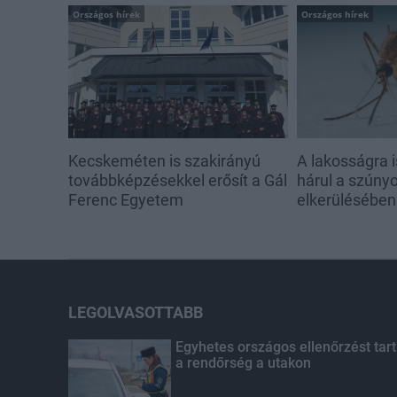
Országos hírek
Országos hírek
Kecskeméten is szakirányú
A lakosságra i
továbbképzésekkel erősít a Gál
hárul a szúny
Ferenc Egyetem
elkerülésében
LEGOLVASOTTABB
Egyhetes országos ellenőrzést tart
a rendőrség a utakon