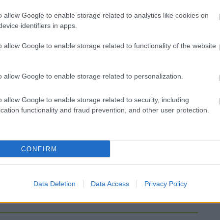
o allow Google to enable storage related to analytics like cookies on
Elkészült a Liszt Ferenc repülőtér
evice identifiers in apps.
közelében lévő logisztikai bázis út-
és közműhálózatának fejlesztése
o allow Google to enable storage related to functionality of the website
Látlelet a hazai víziközművekről?
o allow Google to enable storage related to personalization.
Egyetlen, fél évszázados
vezetéken múlt Bicske vízellátása
o allow Google to enable storage related to security, including
cation functionality and fraud prevention, and other user protection.
Épített öröksége megújításával is
készül Mohács a csata ötszázadik
évfordulójára
CONFIRM
Data Deletion
Data Access
Privacy Policy