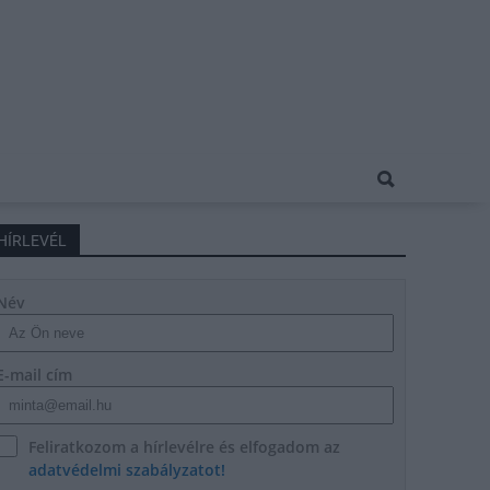
HÍRLEVÉL
Név
E-mail cím
Feliratkozom a hírlevélre és elfogadom az
adatvédelmi szabályzatot!