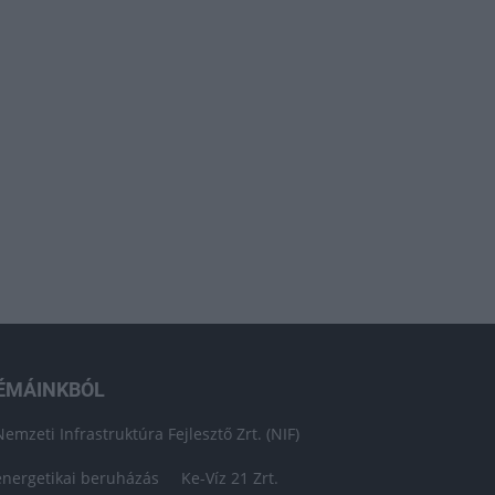
ÉMÁINKBÓL
Nemzeti Infrastruktúra Fejlesztő Zrt. (NIF)
energetikai beruházás
Ke-Víz 21 Zrt.