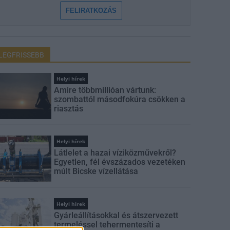
FELIRATKOZÁS
LEGFRISSEBB
Helyi hírek
Amire többmillióan vártunk:
szombattól másodfokúra csökken a
riasztás
Helyi hírek
Látlelet a hazai víziközművekről?
Egyetlen, fél évszázados vezetéken
múlt Bicske vízellátása
Helyi hírek
Gyárleállításokkal és átszervezett
termeléssel tehermentesíti a