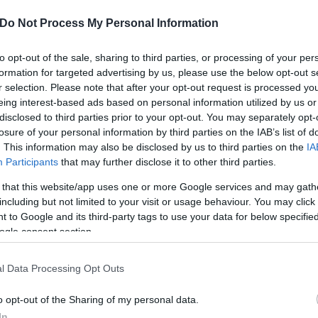
k
Do Not Process My Personal Information
to opt-out of the sale, sharing to third parties, or processing of your per
formation for targeted advertising by us, please use the below opt-out s
r selection. Please note that after your opt-out request is processed y
eing interest-based ads based on personal information utilized by us or
kai Ügynökség alsó tagozatos iskolásoknak,
disclosed to third parties prior to your opt-out. You may separately opt-
losure of your personal information by third parties on the IAB’s list of
lakölyök áll, aki bejárná egész Magyarországot.
. This information may also be disclosed by us to third parties on the
IA
Participants
that may further disclose it to other third parties.
eting- és értékesítési vezérigazgató-helyettese az
ban elmondta: minden megyében és Budapesten is
 that this website/app uses one or more Google services and may gath
en megközelíthetőek és a gyermekek számára is
including but not limited to your visit or usage behaviour. You may click 
 to Google and its third-party tags to use your data for below specifi
ogle consent section.
lsó tagozatos diákok, akiknek Kajla-útlevelük van, a
esen utazhatnak az országon belül vasúton, és az őket
l Data Processing Opt Outs
o opt-out of the Sharing of my personal data.
ükbe pecséteket gyűjthetnek, és applikáció is tartozik
In