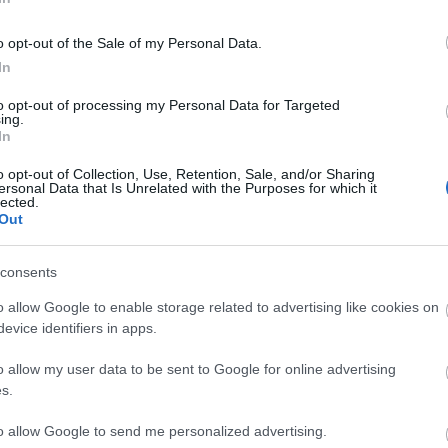
hogy a diákoknak - elsődlegesen 6-10 éves
ia.
o opt-out of the Sale of my Personal Data.
 elnöke a műsorban közölte: már több mint száz
In
s internetes felületén, hogy a látványosságok
to opt-out of processing my Personal Data for Targeted
tással vagy kedvezménnyel várják a Kajla-útlevéllel
ing.
In
o opt-out of Collection, Use, Retention, Sale, and/or Sharing
ersonal Data that Is Unrelated with the Purposes for which it
ampány
Magyarország
MÁV
utazás
Kajla
lected.
Out
consents
o allow Google to enable storage related to advertising like cookies on
evice identifiers in apps.
o allow my user data to be sent to Google for online advertising
Paks II.: Mit jelent az 5. blokk új
s.
mérföldköve a felülvizsgálat
árnyékában?
to allow Google to send me personalized advertising.