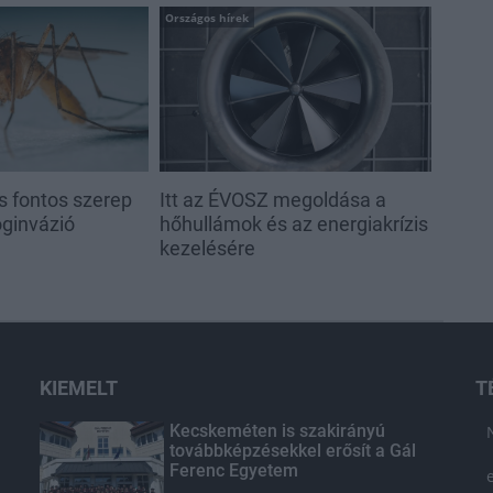
Országos hírek
s fontos szerep
Itt az ÉVOSZ megoldása a
oginvázió
hőhullámok és az energiakrízis
kezelésére
KIEMELT
T
Kecskeméten is szakirányú
továbbképzésekkel erősít a Gál
Ferenc Egyetem