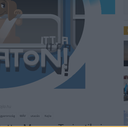
ajla.hu
gyarország
MÁV
utazás
Kajla
ott a Magyar Turisztikai