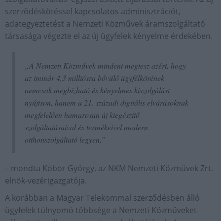
szerződéskötéssel kapcsolatos adminisztrációt,
adategyeztetést a Nemzeti Közművek áramszolgáltató
társasága végezte el az új ügyfelek kényelme érdekében.
„A Nemzeti Közművek mindent megtesz azért, hogy
az immár 4,3 milliósra bővülő ügyfélkörének
nemcsak megbízható és kényelmes kiszolgálást
nyújtson, hanem a 21. századi digitális elvárásoknak
megfelelően hamarosan új kiegészítő
szolgáltatásaival és termékeivel modern
otthonszolgáltató legyen,”
– mondta Kóbor György, az NKM Nemzeti Közművek Zrt.
elnök-vezérigazgatója.
A korábban a Magyar Telekommal szerződésben álló
ügyfelek túlnyomó többsége a Nemzeti Közműveket