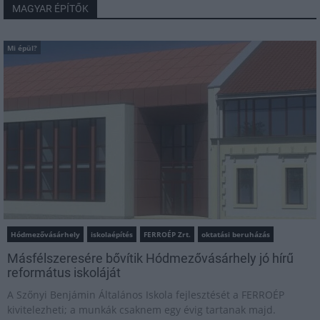
MAGYAR ÉPÍTŐK
Mi épül?
Hódmezővásárhely
iskolaépítés
FERROÉP Zrt.
oktatási beruházás
Másfélszeresére bővítik Hódmezővásárhely jó hírű
református iskoláját
A Szőnyi Benjámin Általános Iskola fejlesztését a FERROÉP
kivitelezheti; a munkák csaknem egy évig tartanak majd.