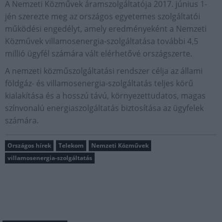
A Nemzeti Közművek áramszolgáltatója 2017. június 1-
jén szerezte meg az országos egyetemes szolgáltatói
működési engedélyt, amely eredményeként a Nemzeti
Közművek villamosenergia-szolgáltatása további 4,5
millió ügyfél számára vált elérhetővé országszerte.
A nemzeti közműszolgáltatási rendszer célja az állami
földgáz- és villamosenergia-szolgáltatás teljes körű
kialakítása és a hosszú távú, környezettudatos, magas
színvonalú energiaszolgáltatás biztosítása az ügyfelek
számára.
Országos hírek
Telekom
Nemzeti Közművek
villamosenergia-szolgáltatás