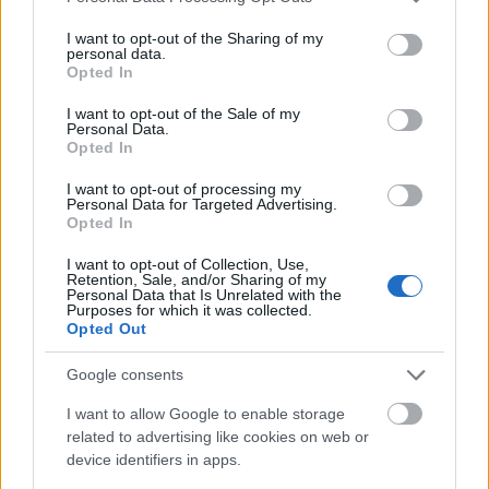
services and may gather and store information including but
not limited to your visit or usage behaviour. You may click to
I want to opt-out of the Sharing of my
personal data.
grant or deny consent to Google and its third-party tags to
Opted In
AJÁNLJUK MÉG
use your data for below specified purposes in below Google
consent section.
I want to opt-out of the Sale of my
Personal Data.
Országos hírek
Opted In
I want to opt-out of processing my
Personal Data for Targeted Advertising.
Opted In
I want to opt-out of Collection, Use,
Retention, Sale, and/or Sharing of my
Personal Data that Is Unrelated with the
Purposes for which it was collected.
Kecskeméten is szakirányú továbbképzésekkel erősít a
Opted Out
Gál Ferenc Egyetem
Google consents
I want to allow Google to enable storage
related to advertising like cookies on web or
device identifiers in apps.
Országos hírek