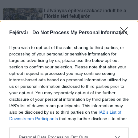
Látványos építési szakasz indult be a
Flórián téri felüljárón
Fejérvár -
Do Not Process My Personal Information
Paks II.: Mit jelent az 5. blokk új
If you wish to opt-out of the sale, sharing to third parties, or
mérföldköve a felülvizsgálat
processing of your personal or sensitive information for
árnyékában?
targeted advertising by us, please use the below opt-out
section to confirm your selection. Please note that after your
opt-out request is processed you may continue seeing
Elkészült a Liszt Ferenc repülőtér
interest-based ads based on personal information utilized by
közelében lévő logisztikai bázis út- és
us or personal information disclosed to third parties prior to
közműhálózatának fejlesztése
your opt-out. You may separately opt-out of the further
disclosure of your personal information by third parties on the
IAB’s list of downstream participants. This information may
Látlelet a hazai víziközművekről?
also be disclosed by us to third parties on the
IAB’s List of
Egyetlen, fél évszázados vezetéken
Downstream Participants
that may further disclose it to other
múlt Bicske vízellátása
third parties.
Please note that this website/app uses one or more Google
Personal Data Processing Opt Outs