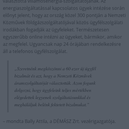
választotta villamosenergia-szolgáltatójának. Az
energiaszolgáltatással kapcsolatos ügyek intézése során
előnyt jelent, hogy az ország közel 300 pontján a Nemzeti
Közművek földgázszolgáltatójával közös ügyfélszolgálati
irodákban fogadják az ügyfeleket. Természetesen
egyszerűbb online intézni az ügyeket, bármikor, amikor
az megfelel. Ugyancsak nap 24 órájában rendelkezésre
áll a telefonos ügyfélszolgálat.
„Szeretnénk megköszönni a 60 ezer új ügyfél
bizalmát és azt, hogy a Nemzeti Közművek
áramszolgáltatóját választották. Azon fogunk
dolgozni, hogy ügyfeleink teljes mértékben
elégedettek legyenek szolgáltatásunkkal és
megháláljuk belénk fektetett bizalmukat.”
– mondta Bally Attila, a DÉMÁSZ Zrt. vezérigazgatója.