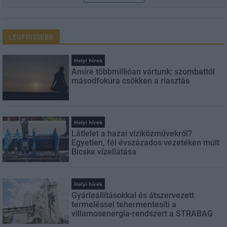
LEGFRISSEBB
Helyi hírek
Amire többmillióan vártunk: szombattól
másodfokúra csökken a riasztás
Helyi hírek
Látlelet a hazai víziközművekről?
Egyetlen, fél évszázados vezetéken múlt
Bicske vízellátása
Helyi hírek
Gyárleállításokkal és átszervezett
termeléssel tehermentesíti a
villamosenergia-rendszert a STRABAG