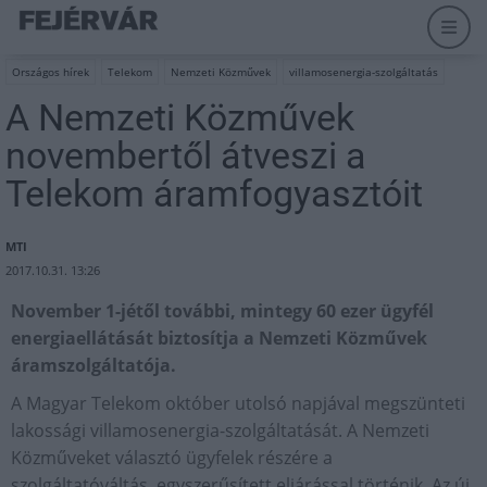
Országos hírek
Telekom
Nemzeti Közművek
villamosenergia-szolgáltatás
A Nemzeti Közművek
novembertől átveszi a
Telekom áramfogyasztóit
MTI
2017.10.31. 13:26
November 1-jétől további, mintegy 60 ezer ügyfél
energiaellátását biztosítja a Nemzeti Közművek
áramszolgáltatója.
A Magyar Telekom október utolsó napjával megszünteti
lakossági villamosenergia-szolgáltatását. A Nemzeti
Közműveket választó ügyfelek részére a
szolgáltatóváltás egyszerűsített eljárással történik. Az új