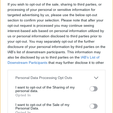
If you wish to opt-out of the sale, sharing to third parties, or
processing of your personal or sensitive information for
HE-DO
BKK
KM Építő Kft.
Főmterv Mérnöki Tervező Zrt.
targeted advertising by us, please use the below opt-out
section to confirm your selection. Please note that after your
Látványos építési szakasz indult be a Flórián téri
opt-out request is processed you may continue seeing
felüljárón
interest-based ads based on personal information utilized by
A tartós nyári hőség jelentős kihívás elé állítja a KM Építőt,
us or personal information disclosed to third parties prior to
ennek ellenére folyamatosan halad az aszfaltozás.
your opt-out. You may separately opt-out of the further
disclosure of your personal information by third parties on the
IAB’s list of downstream participants. This information may
Paks II.: Mit jelent az 5. blokk új
mérföldköve a felülvizsgálat
also be disclosed by us to third parties on the
IAB’s List of
árnyékában?
Downstream Participants
that may further disclose it to other
third parties.
Please note that this website/app uses one or more Google
Personal Data Processing Opt Outs
Elkészült a Liszt Ferenc repülőtér
services and may gather and store information including but
közelében lévő logisztikai bázis út- és
not limited to your visit or usage behaviour. You may click to
I want to opt-out of the Sharing of my
közműhálózatának fejlesztése
personal data.
grant or deny consent to Google and its third-party tags to
Opted In
use your data for below specified purposes in below Google
consent section.
I want to opt-out of the Sale of my
Látlelet a hazai víziközművekről?
Personal Data.
Egyetlen, fél évszázados vezetéken
Opted In