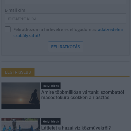
E-mail cím
Feliratkozom a hírlevélre és elfogadom az
adatvédelmi
szabályzatot!
FELIRATKOZÁS
LEGFRISSEBB
Helyi hírek
Amire többmillióan vártunk: szombattól
másodfokúra csökken a riasztás
Helyi hírek
Látlelet a hazai víziközművekről?