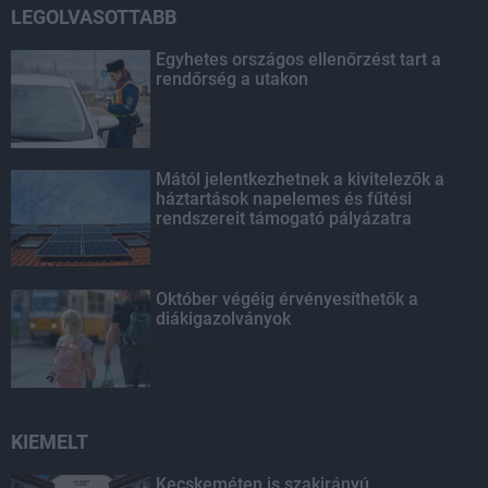
LEGOLVASOTTABB
Egyhetes országos ellenőrzést tart a
rendőrség a utakon
Mától jelentkezhetnek a kivitelezők a
háztartások napelemes és fűtési
rendszereit támogató pályázatra
Október végéig érvényesíthetők a
diákigazolványok
KIEMELT
Kecskeméten is szakirányú