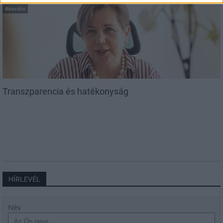
Aktuális
Transzparencia és hatékonyság
HÍRLEVÉL
Név