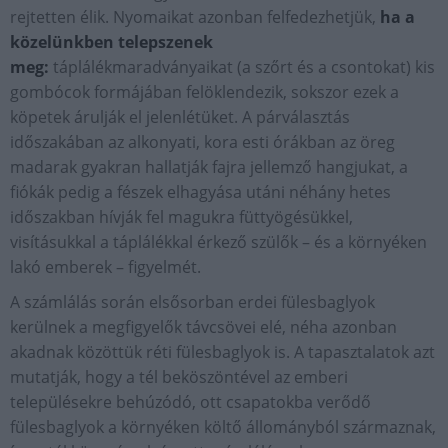
rejtetten élik. Nyomaikat azonban felfedezhetjük,
ha a
közelünkben telepszenek
meg:
táplálékmaradványaikat (a szőrt és a csontokat) kis
gombócok formájában felöklendezik, sokszor ezek a
köpetek árulják el jelenlétüket. A párválasztás
időszakában az alkonyati, kora esti órákban az öreg
madarak gyakran hallatják fajra jellemző hangjukat, a
fiókák pedig a fészek elhagyása utáni néhány hetes
időszakban hívják fel magukra füttyögésükkel,
visításukkal a táplálékkal érkező szülők – és a környéken
lakó emberek – figyelmét.
A számlálás során elsősorban erdei fülesbaglyok
kerülnek a megfigyelők távcsövei elé, néha azonban
akadnak közöttük réti fülesbaglyok is. A tapasztalatok azt
mutatják, hogy a tél beköszöntével az emberi
településekre behúzódó, ott csapatokba verődő
fülesbaglyok a környéken költő állományból származnak,