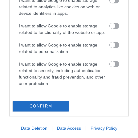
I want to allow Google to enable storage
Nagy igazolás - Sokszoros bajnok érkezik a
related to analytics like cookies on web or
Fehérvárhoz
device identifiers in apps.
I want to allow Google to enable storage
related to functionality of the website or app.
I want to allow Google to enable storage
Aktuális
related to personalization.
I want to allow Google to enable storage
related to security, including authentication
functionality and fraud prevention, and other
user protection.
Miért kulcsfontosságú a korszerű légtechnika az
CONFIRM
egészségügyi intézményekben?
Data Deletion
Data Access
Privacy Policy