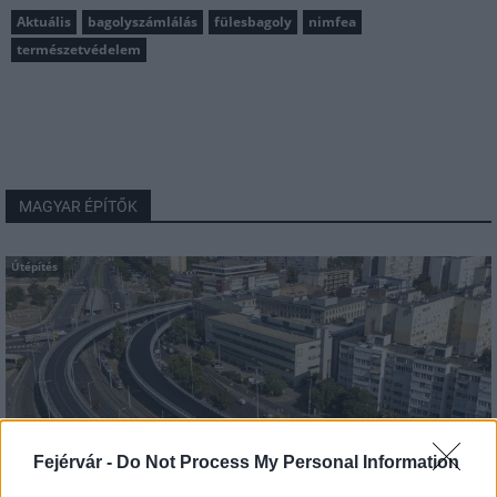
Aktuális
bagolyszámlálás
fülesbagoly
nimfea
természetvédelem
MAGYAR ÉPÍTŐK
Útépítés
Fejérvár -
Do Not Process My Personal Information