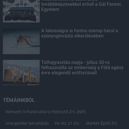
továbbképzésekkel erősít a Gál Ferenc
Egyetem
A lakosságra is fontos szerep hárul a
szúnyoginvázió elkerülésében
Túlfogyasztás napja - július 30-ra
felhasználta az emberiség a Föld egész
évre elegendő erőforrásait
TÉMÁINKBÓL
Nemzeti Infrastruktúra Fejlesztő Zrt. (NIF)
energetikai beruházás
Ke-Víz 21 Zrt.
Market Építő Zrt.