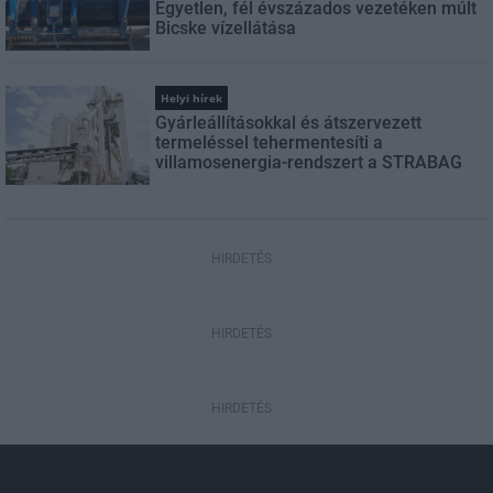
Egyetlen, fél évszázados vezetéken múlt
Bicske vízellátása
Helyi hírek
Gyárleállításokkal és átszervezett
termeléssel tehermentesíti a
villamosenergia-rendszert a STRABAG
HIRDETÉS
HIRDETÉS
HIRDETÉS