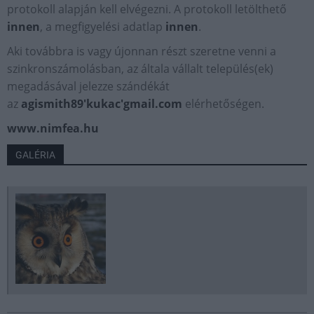
protokoll alapján kell elvégezni. A protokoll letölthető
innen
, a megfigyelési adatlap
innen
.
Aki továbbra is vagy újonnan részt szeretne venni a
szinkronszámolásban, az általa vállalt település(ek)
megadásával jelezze szándékát
az
agismith89'kukac'gmail.com
elérhetőségen.
www.nimfea.hu
GALÉRIA