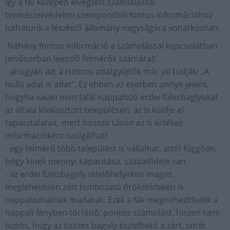
így a tél közepén elvégzett számlálással
természetvédelmi szempontból fontos információhoz
juthatunk a fészkelő állomány nagyságára vonatkozóan.
Néhány fontos információ a számolással kapcsolatban
(elsősorban leendő felmérők számára):
- ahogyan azt a rutinos adatgyűjtők már jól tudják: „A
nulla adat is adat”. Ez ebben az esetben annyit jelent,
hogyha valaki nem talál nappalozó erdei fülesbaglyokat
az általa kiválasztott településen, az is küldje el
tapasztalatait, mert hosszú távon ez is értékes
információként szolgálhat!
- egy felmérő több települést is vállalhat, attól függően,
hogy kinek mennyi kapacitása, szabadideje van.
- az erdei fülesbagoly telelőhelyeken magas,
meglehetősen zárt lombozatú örökzöldeken is
nappalozhatnak madarak. Ezek a fák megnehezíthetik a
nappali fényben történő, pontos számolást, hiszen nem
biztos, hogy az összes bagoly észlelhető a zárt, sötét