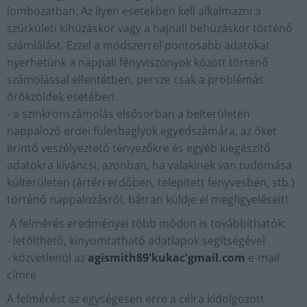
lombozatban. Az ilyen esetekben kell alkalmazni a
szürkületi kihúzáskor vagy a hajnali behúzáskor történő
számlálást. Ezzel a módszerrel pontosabb adatokat
nyerhetünk a nappali fényviszonyok között történő
számolással ellentétben, persze csak a problémás
örökzöldek esetében.
- a szinkronszámolás elsősorban a belterületen
nappalozó erdei fülesbaglyok egyedszámára, az őket
érintő veszélyeztető tényezőkre és egyéb kiegészítő
adatokra kíváncsi, azonban, ha valakinek van tudomása
külterületen (ártéri erdőben, telepített fenyvesben, stb.)
történő nappalozásról, bátran küldje el megfigyeléseit!
A felmérés eredményei több módon is továbbíthatók:
- letölthető, kinyomtatható adatlapok segítségével
- közvetlenül az
agismith89'kukac'gmail.com
e-mail
címre
A felmérést az egységesen erre a célra kidolgozott