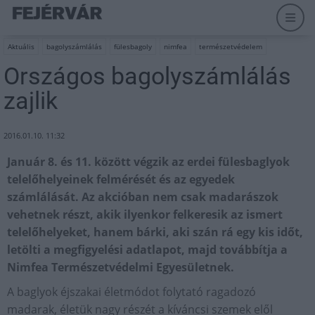
Aktuális
bagolyszámlálás
fülesbagoly
nimfea
természetvédelem
Országos bagolyszámlálás
zajlik
2016.01.10. 11:32
Január 8. és 11. között végzik az erdei fülesbaglyok
telelőhelyeinek felmérését és az egyedek
számlálását. Az akcióban nem csak madarászok
vehetnek részt, akik ilyenkor felkeresik az ismert
telelőhelyeket, hanem bárki, aki szán rá egy kis időt,
letölti a megfigyelési adatlapot, majd továbbítja a
Nimfea Természetvédelmi Egyesületnek.
A baglyok éjszakai életmódot folytató ragadozó
madarak, életük nagy részét a kíváncsi szemek elől