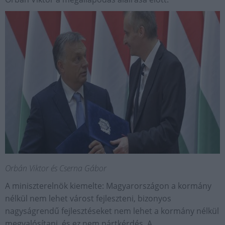
Orbán Viktor és Cserna Gábor
A miniszterelnök kiemelte: Magyarországon a kormány
nélkül nem lehet várost fejleszteni, bizonyos
nagyságrendű fejlesztéseket nem lehet a kormány nélkül
megvalósítani, és ez nem pártkérdés. A