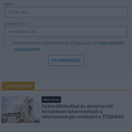
Név
E-mail cím
Feliratkozom a hírlevélre és elfogadom az
adatvédelmi
szabályzatot!
FELIRATKOZÁS
LEGFRISSEBB
Helyi hírek
Gyárleállításokkal és átszervezett
termeléssel tehermentesíti a
villamosenergia-rendszert a STRABAG