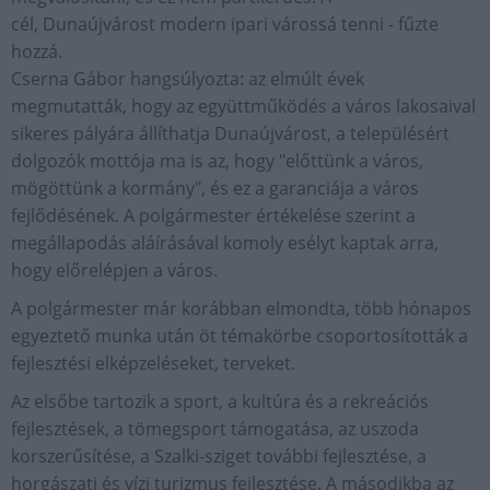
cél, Dunaújvárost modern ipari várossá tenni - fűzte
hozzá.
Cserna Gábor hangsúlyozta: az elmúlt évek
megmutatták, hogy az együttműködés a város lakosaival
sikeres pályára állíthatja Dunaújvárost, a településért
dolgozók mottója ma is az, hogy "előttünk a város,
mögöttünk a kormány", és ez a garanciája a város
fejlődésének. A polgármester értékelése szerint a
megállapodás aláírásával komoly esélyt kaptak arra,
hogy előrelépjen a város.
A polgármester már korábban elmondta, több hónapos
egyeztető munka után öt témakörbe csoportosították a
fejlesztési elképzeléseket, terveket.
Az elsőbe tartozik a sport, a kultúra és a rekreációs
fejlesztések, a tömegsport támogatása, az uszoda
korszerűsítése, a Szalki-sziget további fejlesztése, a
horgászati és vízi turizmus fejlesztése. A másodikba az