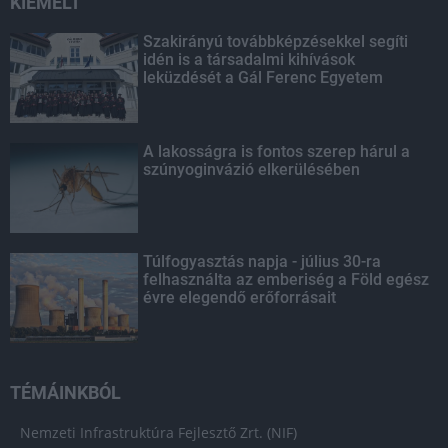
KIEMELT
Szakirányú továbbképzésekkel segíti
idén is a társadalmi kihívások
leküzdését a Gál Ferenc Egyetem
A lakosságra is fontos szerep hárul a
szúnyoginvázió elkerülésében
Túlfogyasztás napja - július 30-ra
felhasználta az emberiség a Föld egész
évre elegendő erőforrásait
TÉMÁINKBÓL
Nemzeti Infrastruktúra Fejlesztő Zrt. (NIF)