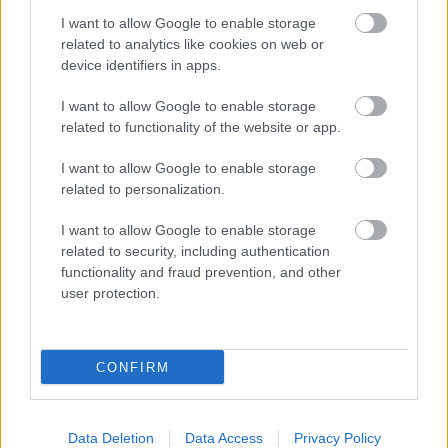
I want to allow Google to enable storage
útépítés
logisztikai központ
Colas
Colas Alterra Zrt.
related to analytics like cookies on web or
Elkészült a Liszt Ferenc repülőtér közelében lévő
device identifiers in apps.
logisztikai bázis út- és közműhálózatának fejlesztése
I want to allow Google to enable storage
Komplex infrastruktúra-rendszert épített a Colas Alterra Zrt. a
related to functionality of the website or app.
Liszt Ferenc Nemzetközi Repülőtér közelében. A VGP Park
Budapest Aerozone területén megvalósult vízellátó, szenny- és
I want to allow Google to enable storage
csapadékvíz-elvezető rendszerek, az út- és külső elektromos
related to personalization.
hálózat kiépítés a legújabb, logisztikai csarnok kiszolgálását
szolgálja.
I want to allow Google to enable storage
related to security, including authentication
Látlelet a hazai víziközművekről?
functionality and fraud prevention, and other
Egyetlen, fél évszázados vezetéken
user protection.
múlt Bicske vízellátása
CONFIRM
Épített öröksége megújításával is készül
Mohács a csata ötszázadik
évfordulójára
Data Deletion
Data Access
Privacy Policy