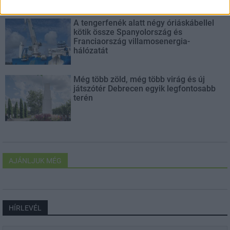
A tengerfenék alatt négy óriáskábellel
kötik össze Spanyolország és
Franciaország villamosenergia-
hálózatát
Még több zöld, még több virág és új
játszótér Debrecen egyik legfontosabb
terén
AJÁNLJUK MÉG
HÍRLEVÉL