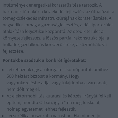
intézmények energetikai korszerűsítése tartozik. A
harmadik témakör a közlekedésfejlesztés, az úthálózat, a
tömegközlekedés infrastruktúrájának korszerűsítése. A
negyedik csomag a gazdaságfejlesztés, a déli iparterület
átalakítása logisztikai központtá. Az ötödik terület a
környezetfejlesztés, a löszös partfal rekonstrukciója, a
hulladékgazdálkodás korszerűsítése, a közműhálózat
fejlesztése.
Pontokba szedtük a konkrét ígéreteket:
Létrehoznak egy áruforgalmi csomópontot, amihez
500 hektárt biztosít a kormány. Hogy
vagyonkezelésbe adja, vagy tulajdonba a városnak,
nem dőlt még el.
Az elektormobilitás kutatási és képzési irányát fel kell
építeni, mondta Orbán, így a "ma még főiskolát,
holnap egyetemet" ehhez fejlesztik.
Lecserélik a buszokat a városban. Ha minden jól