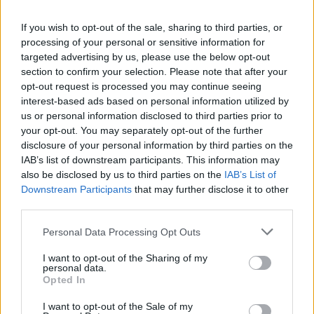
Volt lepukkant vidámpark felújítása 380 millió forint
If you wish to opt-out of the sale, sharing to third parties, or
Radai sporttelep felújítása 700 millióból
processing of your personal or sensitive information for
Városi szálloda nincs, a terv szerint a Mondbach-
targeted advertising by us, please use the below opt-out
kúriába költözik a múzeum, annak helyén pedig 2,9
section to confirm your selection. Please note that after your
milliárdból szálloda épül
opt-out request is processed you may continue seeing
interest-based ads based on personal information utilized by
forrás: mti, index.hu, dunaujvaros.com
us or personal information disclosed to third parties prior to
Fotók: mti/Koszticsák Szilárd
your opt-out. You may separately opt-out of the further
disclosure of your personal information by third parties on the
GALÉRIA
IAB’s list of downstream participants. This information may
also be disclosed by us to third parties on the
IAB’s List of
Downstream Participants
that may further disclose it to other
third parties.
Please note that this website/app uses one or more Google
Personal Data Processing Opt Outs
services and may gather and store information including but
not limited to your visit or usage behaviour. You may click to
I want to opt-out of the Sharing of my
personal data.
grant or deny consent to Google and its third-party tags to
Opted In
use your data for below specified purposes in below Google
consent section.
I want to opt-out of the Sale of my