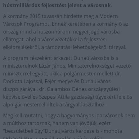
húszmilliárdos fejlesztést jelent a városnak
.
A kormány 2015 tavaszán hirdette meg a Modern
Városok Programot. Ennek keretében a kormányfő az
ország mind a huszonhárom megyei jogú városba
ellátogat, ahol a városvezetőkkel a fejlesztési
elképzelésekről, a támogatási lehetőségekről tárgyal.
A program részeként érkezett Dunaújvárosba is a
miniszterelnök Lázár János, Miniszterelnökséget vezető
miniszterrel együtt, akik a polgármester mellett dr.
Dorkota Lajossal, Fejér megye és Dunaújváros
díszpolgárával, dr. Galambos Dénes országgyűlési
képviselővel és Szepesi Attila gazdasági ügyekért felelős
alpolgármesterrel ültek a tárgyalóasztalhoz.
Meg kell mutatni, hogy a hagyományos iparvárosok nem
a múlthoz tartoznak, hanem van jövőjük, ezért
"becsületbeli ügy"Dunaújváros kérdése is - mondta
Orbán Viktor a megállapodás aláírása előtt.