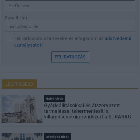
E-mail cím
Feliratkozom a hírlevélre és elfogadom az
adatvédelmi
szabályzatot!
FELIRATKOZÁS
LEGFRISSEBB
Helyi hírek
Gyárleállításokkal és átszervezett
termeléssel tehermentesíti a
villamosenergia-rendszert a STRABAG
Országos hírek