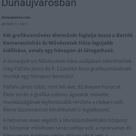
Dunaújvárosban
dunaujvaros.com
2019.01.11. 10:11
Két grafikusművész életművét foglalja össze a Bartók
Kamaraszínház és Művészetek Háza legújabb
kiállítása, amely egy hónapon át látogatható.
A dunaújvárosi Művészetek Háza aulájában tekinthetőek
meg Pálfalvi János és P. Csasztka Ilona grafikusművészek
munkái egy hónapon keresztül.
Pálfalvi János több, mint két éve, 82 évesen hunyt el.
Élete során a grafika számos ágazatát művelte,
munkásságának legfontosabb területe a rézkarc volt,
illetve tűzzománcok készítésével is foglalkozott.
A hetvenes évek végétől a Munkásművelődési Központ
és Könyvtár művészeti tanácsadója volt, a nyolcvanas és
kilencvenes években pedig aktívan részt vett a