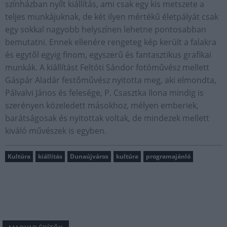
színházban nyílt kiállítás, ami csak egy kis metszete a
teljes munkájuknak, de két ilyen mértékű életpályát csak
egy sokkal nagyobb helyszínen lehetne pontosabban
bemutatni. Ennek ellenére rengeteg kép került a falakra
és egytől egyig finom, egyszerű és fantasztikus grafikai
munkák. A kiállítást Feltóti Sándor fotóművész mellett
Gáspár Aladár festőművész nyitotta meg, aki elmondta,
Pálvalvi János és felesége, P. Csasztka Ilona mindig is
szerényen közeledett másokhoz, mélyen emberiek,
barátságosak és nyitottak voltak, de mindezek mellett
kiváló művészek is egyben.
Kultúra
kiállítás
Dunaújváros
kultúra
programajánló