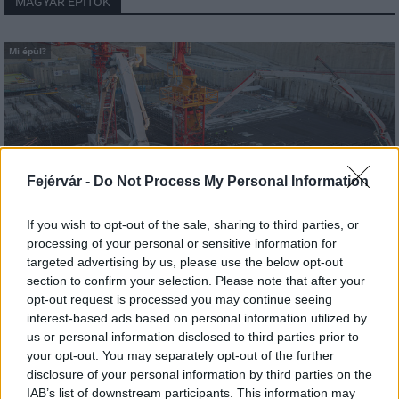
MAGYAR ÉPÍTŐK
Mi épül?
Fejérvár -
Do Not Process My Personal Information
If you wish to opt-out of the sale, sharing to third parties, or
processing of your personal or sensitive information for
targeted advertising by us, please use the below opt-out
section to confirm your selection. Please note that after your
Paks
paksi atomerőmű
Paks II
Paks II. Atomerőmű Zrt.
opt-out request is processed you may continue seeing
Paks II.: Mit jelent az 5. blokk új mérföldköve a
interest-based ads based on personal information utilized by
felülvizsgálat árnyékában?
us or personal information disclosed to third parties prior to
your opt-out. You may separately opt-out of the further
Megkezdődött az 5. blokk reaktorépületének alaplemez-
disclosure of your personal information by third parties on the
kivitelezése, miközben a felülvizsgálat arra keresi a választ,
IAB’s list of downstream participants. This information may
hogy a megváltozott gazdasági és geopolitikai környezetben