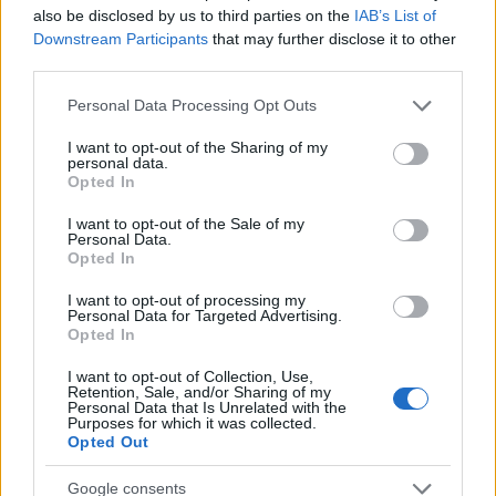
also be disclosed by us to third parties on the
IAB’s List of
milyen feltételek mellett érdemes továbbvinni Magyarország
Downstream Participants
that may further disclose it to other
egyik legnagyobb beruházását.
third parties.
Elkészült a Liszt Ferenc repülőtér
Please note that this website/app uses one or more Google
Personal Data Processing Opt Outs
közelében lévő logisztikai bázis út- és
services and may gather and store information including but
közműhálózatának fejlesztése
not limited to your visit or usage behaviour. You may click to
I want to opt-out of the Sharing of my
personal data.
grant or deny consent to Google and its third-party tags to
Opted In
use your data for below specified purposes in below Google
consent section.
Látlelet a hazai víziközművekről?
I want to opt-out of the Sale of my
Egyetlen, fél évszázados vezetéken
Personal Data.
múlt Bicske vízellátása
Opted In
I want to opt-out of processing my
Personal Data for Targeted Advertising.
Opted In
Épített öröksége megújításával is készül
Mohács a csata ötszázadik
I want to opt-out of Collection, Use,
évfordulójára
Retention, Sale, and/or Sharing of my
Personal Data that Is Unrelated with the
Purposes for which it was collected.
Opted Out
A tengerfenék alatt négy óriáskábellel
kötik össze Spanyolország és
Google consents