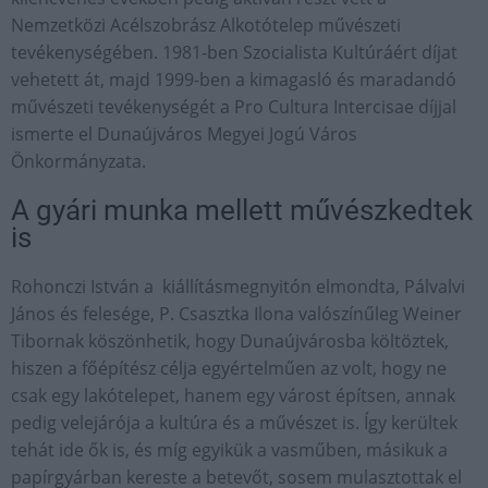
Nemzetközi Acélszobrász Alkotótelep művészeti
tevékenységében. 1981-ben Szocialista Kultúráért díjat
vehetett át, majd 1999-ben a kimagasló és maradandó
művészeti tevékenységét a Pro Cultura Intercisae díjjal
ismerte el Dunaújváros Megyei Jogú Város
Önkormányzata.
A gyári munka mellett művészkedtek
is
Rohonczi István a kiállításmegnyitón elmondta, Pálvalvi
János és felesége, P. Csasztka Ilona valószínűleg Weiner
Tibornak köszönhetik, hogy Dunaújvárosba költöztek,
hiszen a főépítész célja egyértelműen az volt, hogy ne
csak egy lakótelepet, hanem egy várost építsen, annak
pedig velejárója a kultúra és a művészet is. Így kerültek
tehát ide ők is, és míg egyikük a vasműben, másikuk a
papírgyárban kereste a betevőt, sosem mulasztottak el