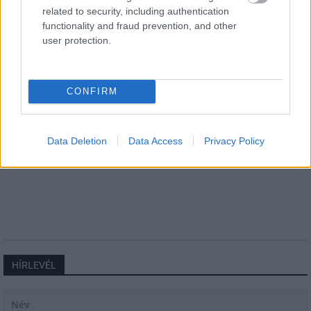
related to security, including authentication
functionality and fraud prevention, and other
Országos hírek
user protection.
CONFIRM
Data Deletion
Data Access
Privacy Policy
Újabb településekkel lépett előre a tizennégy megyére
kiterjedő állomásfelújítási program
HÍRLEVÉL
Név