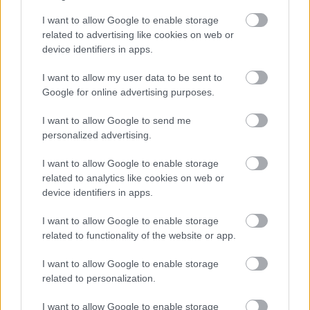
Franciaország villamosenergia-
hálózatát
I want to allow Google to enable storage
related to advertising like cookies on web or
device identifiers in apps.
I want to allow my user data to be sent to
AJÁNLJUK MÉG
Google for online advertising purposes.
I want to allow Google to send me
Helyi hírek
personalized advertising.
I want to allow Google to enable storage
related to analytics like cookies on web or
device identifiers in apps.
I want to allow Google to enable storage
related to functionality of the website or app.
Több mint harmincéves hagyomány folytatódik: ismét
jönnek a Nyári Zenei Estek Móron
I want to allow Google to enable storage
related to personalization.
I want to allow Google to enable storage