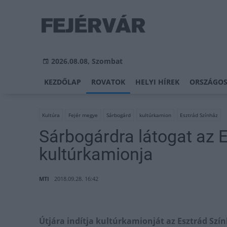
2026.08.08, Szombat
KEZDŐLAP
ROVATOK
HELYI HÍREK
ORSZÁGOS
Kultúra
Fejér megye
Sárbogárd
kultúrkamion
Esztrád Színház
Sárbogárdra látogat az 
kultúrkamionja
MTI
2018.09.28. 16:42
Útjára indítja kultúrkamionját az Esztrád Szín