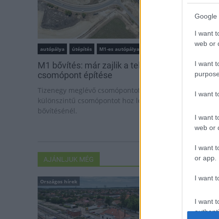
Google 
I want t
web or d
autópálya
útépítés
M1-es autópálya
Bicske
I want t
M1 bővítés: már zajlik a teljesen új Bicske Kele
csomópont építése
purpose
Tizenegy meglévő csomópontot korszerűsít és négy új,
I want 
különszintű csomópontot hoz létre az MKIF az M1-es
bővítésénél.
I want t
web or d
I want t
or app.
AJÁNLJUK MÉG
I want t
Országos hírek
I want t
authenti