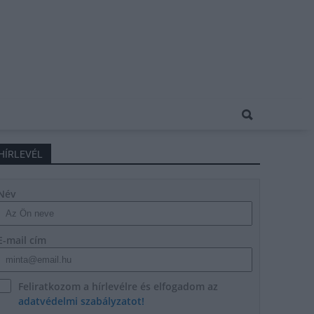
HÍRLEVÉL
Név
E-mail cím
Feliratkozom a hírlevélre és elfogadom az
adatvédelmi szabályzatot!