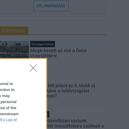
FELIRATKOZÁS
LEGFRISSEBB
Országos hírek
Megérkezett az eső a Duna
vízgyűjtőjére
Aktuális
sonal or
Paks II.: Mit jelent az 5. blokk új
ection to
mérföldköve a felülvizsgálat
árnyékában?
ou may
 personal
out of the
 downstream
Helyi hírek
B’s List of
Amire többmillióan vártunk:
szombattól másodfokúra csökken a