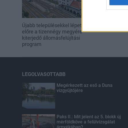
Újabb településekkel lépett
előre a tizennégy megyére
kiterjedő állomásfelújítási
program
LEGOLVASOTTABB
Megérkezett az eső a Duna
vízgyűjtőjére
Paks II.: Mit jelent az 5. blokk új
mérföldköve a felülvizsgálat
árnyékában?