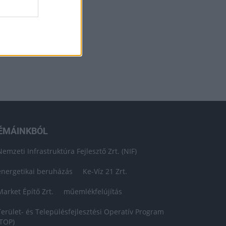
ÉMÁINKBÓL
Nemzeti Infrastruktúra Fejlesztő Zrt. (NIF)
energetikai beruházás
Ke-Víz 21 Zrt.
Market Építő Zrt.
műemlékfelújítás
Terület- és Településfejlesztési Operatív Program
(TOP)