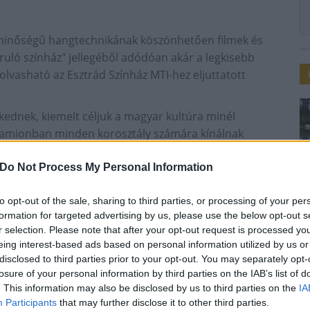
sminőségű hangtechnikának köszönhetően filmek és
ruló színház" jellegéből adódóan akár a legkisebb
 olvasható az Esztrád Színház MTI-hez eljuttatott
ednek, kiemelt céljuk a magyar kultúra minél
kamionban minden korosztály számára kínálnak
ek és gyerekelőadások lesznek láthatók.
Do Not Process My Personal Information
30-40 percet vesz igénybe - tárgyalóteremként és
rmékek vagy ötletek bemutatására is alkalmas. A
to opt-out of the sale, sharing to third parties, or processing of your per
lt pult, amely által a tér percek alatt átrendezhető,
formation for targeted advertising by us, please use the below opt-out s
r selection. Please note that after your opt-out request is processed y
eing interest-based ads based on personal information utilized by us or
n Retró est címmel zenés időutazáson vehet részt a
disclosed to third parties prior to your opt-out. You may separately opt-
sárnap Komárom, ahol Sorsunk szerelmei címmel
losure of your personal information by third parties on the IAB’s list of
dalom remekeiből, majd a következő napokban
. This information may also be disclosed by us to third parties on the
IA
özött.
Participants
that may further disclose it to other third parties.