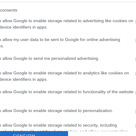
consents
Látványos építési szakasz indult
o allow Google to enable storage related to advertising like cookies on
be a Flórián téri felüljárón
evice identifiers in apps.
o allow my user data to be sent to Google for online advertising
t
s.
Paks II.: Mit jelent az 5. blokk új
mérföldköve a felülvizsgálat
to allow Google to send me personalized advertising.
árnyékában?
o allow Google to enable storage related to analytics like cookies on
evice identifiers in apps.
o allow Google to enable storage related to functionality of the website
o allow Google to enable storage related to personalization.
o allow Google to enable storage related to security, including
cation functionality and fraud prevention, and other user protection.