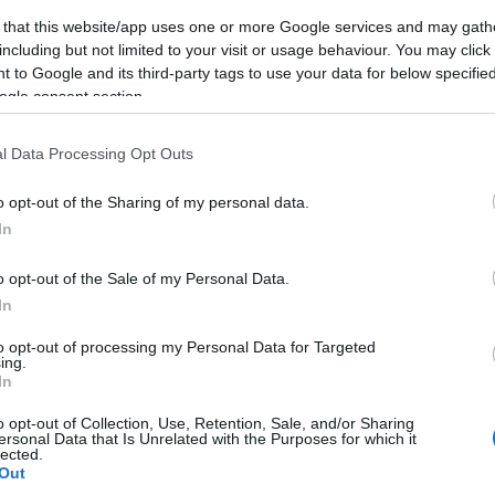
rkamion.hu
oldalon érhető el.
 that this website/app uses one or more Google services and may gath
including but not limited to your visit or usage behaviour. You may click 
 to Google and its third-party tags to use your data for below specifi
ogle consent section.
 Színház
l Data Processing Opt Outs
o opt-out of the Sharing of my personal data.
In
o opt-out of the Sale of my Personal Data.
In
Új gyalogosátkelők és jelzőlámpás
csomópont épül Angyalföldön
to opt-out of processing my Personal Data for Targeted
ing.
In
o opt-out of Collection, Use, Retention, Sale, and/or Sharing
Másfélszeresére bővítik
ersonal Data that Is Unrelated with the Purposes for which it
lected.
Hódmezővásárhely jó hírű
Out
református iskoláját