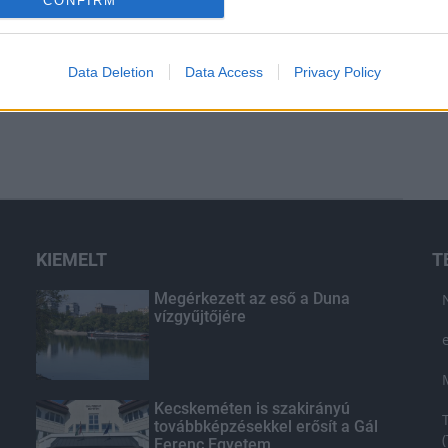
CONFIRM
Data Deletion
Data Access
Privacy Policy
KIEMELT
T
Megérkezett az eső a Duna
vízgyűjtőjére
Kecskeméten is szakirányú
továbbképzésekkel erősít a Gál
Ferenc Egyetem